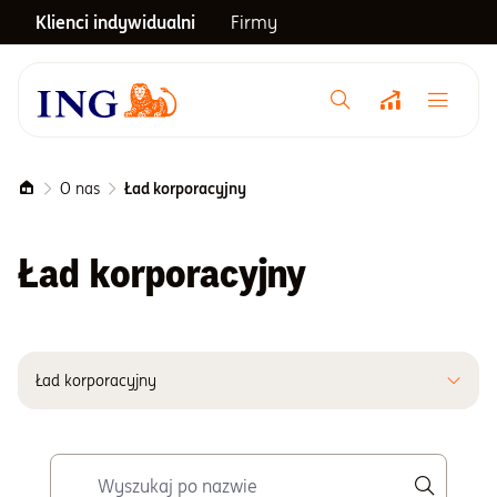
Klienci indywidualni
Firmy
Menu główne
Notowania
O nas
Ład korporacyjny
Emerytura
Ład korporacyjny
Inwestycje
Ład korporacyjny
Blog
Centrum pomocy