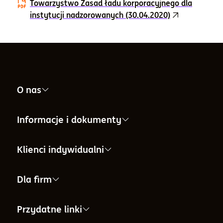
Towarzystwo Zasad ładu korporacyjnego dla
instytucji nadzorowanych (30.04.2020)
O nas
Nasza firma
Informacje i dokumenty
Informacje dla Akcjonariuszy
Informacje i dokumenty
Klienci indywidualni
Informacje o Towarzystwie
Aktualności i komunikaty
IKE
Dla firm
Ład korporacyjny
Archiwalne notowania funduszy
IKZE
PPE
Przydatne linki
Władze
Bilans sprzedaży