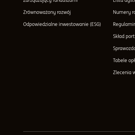
Zarządzający funduszami
Lista dys
Zrównoważony rozwój
Numery r
Odpowiedzialne inwestowanie (ESG)
Regulami
Skład port
Sprawozda
Tabele opł
Zlecenia 