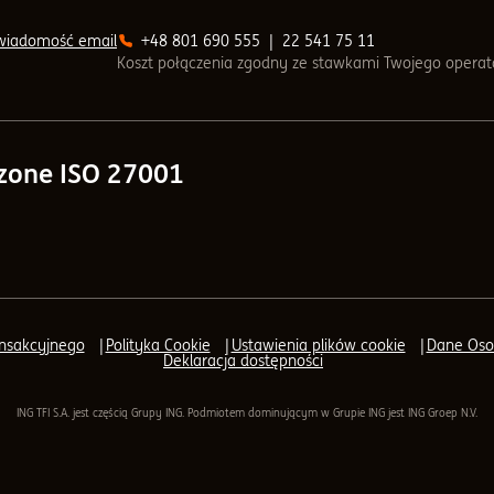
 wiadomość email
+48 801 690 555
|
22 541 75 11
Koszt połączenia zgodny ze stawkami Twojego operat
zone ISO 27001
ansakcyjnego
Polityka Cookie
Ustawienia plików cookie
Dane Os
Deklaracja dostępności
ING TFI S.A. jest częścią Grupy ING. Podmiotem dominującym w Grupie ING jest ING Groep N.V.