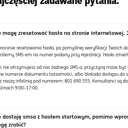
jczęściej zadawane pytania:
e mogę zresetować hasła na stronie internetowej. J
rocesie resetowania hasła, po pomyślnej weryfikacji Twoich
eślemy SMS-em na numer podany przy rejestracji. Hasło zmień
li nie otrzymujesz od nas żadnego SMS-a, przyczyną może być
 w numerze dokumentu tożsamości, albo blokada dostępu do 
 z naszą infolinią pod numerem: 801 690 555. Konsultanci są do
zinach 9:00–17:00.
e dostaję smsa z hasłem startowym, pomimo wpro
gę zrobić?