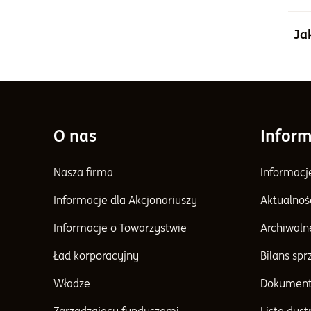
s
Jeś
Zar
Żeb
Wię
Ja
do
m
chc
Waż
Sch
Te 
j
pod
Pot
spr
O nas
Inform
Waż
Jeś
cen
Nasza firma
Informacj
m
Roz
Informacje dla Akcjonariuszy
Aktualnoś
k
ot
z
Informacje o Towarzystwie
Archiwaln
Ład korporacyjny
Bilans sp
Jeś
Władze
Dokument