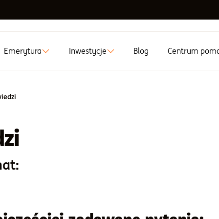
Emerytura
Inwestycje
Blog
Centrum pom
iedzi
zi
at: