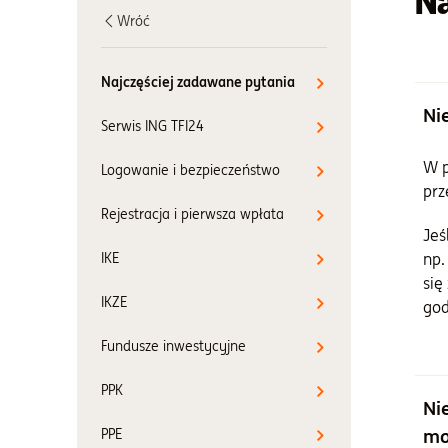
Na
Wróć
Najczęściej zadawane pytania
Ni
Serwis ING TFI24
W p
Logowanie i bezpieczeństwo
prz
Rejestracja i pierwsza wpłata
Jeś
IKE
np.
się
IKZE
god
Fundusze inwestycyjne
PPK
Ni
mo
PPE