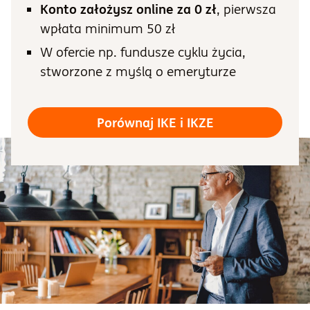
Konto założysz online za 0 zł
, pierwsza
wpłata minimum 50 zł
Informacje i dokumenty
W ofercie np. fundusze cyklu życia,
stworzone z myślą o emeryturze
O nas
Porównaj IKE i IKZE
Otwórz konto
Zaloguj