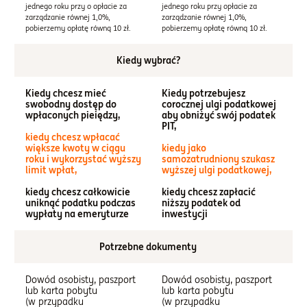
jednego roku przy o opłacie za
jednego roku przy opłacie za
zarządzanie równej 1,0%,
zarządzanie równej 1,0%,
pobierzemy opłatę równą 10 zł.
pobierzemy opłatę równą 10 zł.
Kiedy wybrać?
Kiedy chcesz mieć
Kiedy potrzebujesz
swobodny dostęp do
corocznej ulgi podatkowej
wpłaconych pieiędzy,
aby obniżyć swój podatek
PIT,
kiedy chcesz wpłacać
większe kwoty w ciągu
kiedy jako
roku i wykorzystać wyższy
samozatrudniony szukasz
limit wpłat,
wyższej ulgi podatkowej,
kiedy chcesz całkowicie
kiedy chcesz zapłacić
uniknąć podatku podczas
niższy podatek od
wypłaty na emeryturze
inwestycji
Potrzebne dokumenty
Dowód osobisty, paszport
Dowód osobisty, paszport
lub karta pobytu
lub karta pobytu
(w przypadku
(w przypadku