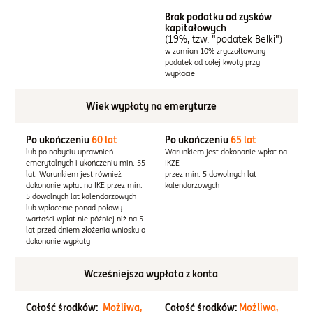
Brak podatku od zysków
kapitałowych
(19%, tzw. "podatek Belki")
w zamian 10% zryczałtowany
podatek od całej kwoty przy
wypłacie
Wiek wypłaty na emeryturze
Po ukończeniu
60 lat
Po ukończeniu
65 lat
lub po nabyciu uprawnień
Warunkiem jest dokonanie wpłat na
emerytalnych i ukończeniu min. 55
IKZE
lat. Warunkiem jest również
przez min. 5 dowolnych lat
dokonanie wpłat na IKE przez min.
kalendarzowych
5 dowolnych lat kalendarzowych
lub wpłacenie ponad połowy
wartości wpłat nie później niż na 5
lat przed dniem złożenia wniosku o
dokonanie wypłaty
Wcześniejsza wypłata z konta
Całość środków:
Możliwa,
Całość środków:
Możliwa,