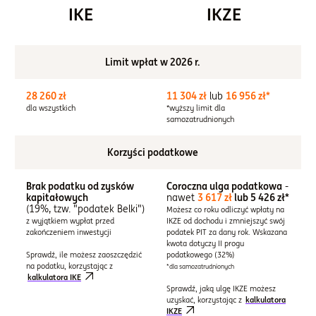
IKE
IKZE
Limit wpłat w 2026 r.
28 260 zł
11 304 zł
lub
16 956 zł*
dla wszystkich
*wyższy limit dla
samozatrudnionych
Korzyści podatkowe
Brak podatku od zysków
Coroczna ulga podatkowa
-
kapitałowych
nawet
3 617 zł
lub 5 426 zł*
(19%, tzw. "podatek Belki")
Możesz co roku odliczyć wpłaty na
z wyjątkiem wypłat przed
IKZE od dochodu i zmniejszyć swój
zakończeniem inwestycji
podatek PIT za dany rok. Wskazana
kwota dotyczy II progu
Sprawdź, ile możesz zaoszczędzić
podatkowego (32%)
na podatku, korzystając z
*dla samozatrudnionych
kalkulatora IKE
Sprawdź, jaką ulgę IKZE możesz
uzyskać, korzystając z
kalkulatora
IKZE