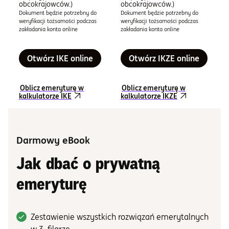
obcokrajowców.)
obcokrajowców.)
Dokument będzie potrzebny do
Dokument będzie potrzebny do
weryfikacji tożsamości podczas
weryfikacji tożsamości podczas
zakładania konta online
zakładania konta online
Otwórz IKE online
Otwórz IKZE online
Oblicz emeryturę w
Oblicz emeryturę w
kalkulatorze IKE
kalkulatorze IKZE
Darmowy eBook
Jak dbać o prywatną
emeryturę
Zestawienie wszystkich rozwiązań emerytalnych