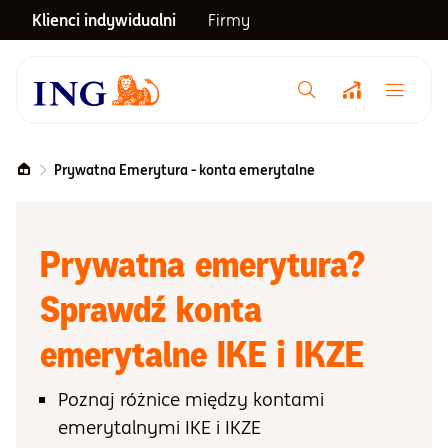
Klienci indywidualni
Firmy
Menu główne
Notowania
Prywatna Emerytura - konta emerytalne
Emerytura
Prywatna emerytura?
Inwestycje
Sprawdź konta
emerytalne IKE i IKZE
Blog
Poznaj różnice między kontami
Centrum pomocy
emerytalnymi IKE i IKZE