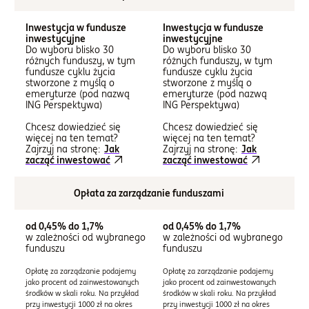
Inwestycja w fundusze
Inwestycja w fundusze
inwestycyjne
inwestycyjne
Do wyboru blisko 30
Do wyboru blisko 30
różnych funduszy, w tym
różnych funduszy, w tym
fundusze cyklu życia
fundusze cyklu życia
stworzone z myślą o
stworzone z myślą o
emeryturze (pod nazwą
emeryturze (pod nazwą
ING Perspektywa)
ING Perspektywa)
Chcesz dowiedzieć się
Chcesz dowiedzieć się
więcej na ten temat?
więcej na ten temat?
Zajrzyj na stronę:
Jak
Zajrzyj na stronę:
Jak
zacząć inwestować
zacząć inwestować
Opłata za zarządzanie funduszami
od 0,45% do 1,7%
od 0,45% do 1,7%
w zależności od wybranego
w zależności od wybranego
funduszu
funduszu
Opłatę za zarządzanie podajemy
Opłatę za zarządzanie podajemy
jako procent od zainwestowanych
jako procent od zainwestowanych
środków w skali roku. Na przykład
środków w skali roku. Na przykład
przy inwestycji 1000 zł na okres
przy inwestycji 1000 zł na okres