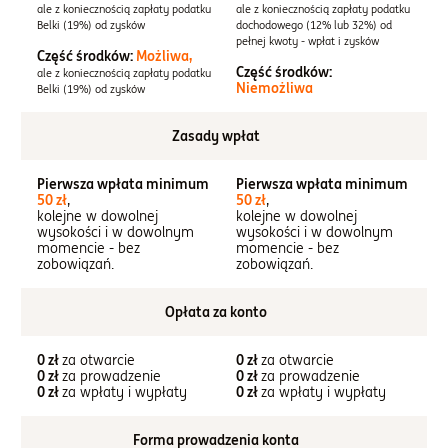
ale z koniecznością zapłaty podatku
ale z koniecznością zapłaty podatku
Belki (19%) od zysków
dochodowego (12% lub 32%) od
pełnej kwoty - wpłat i zysków
Część środków:
Możliwa,
Część środków:
ale z koniecznością zapłaty podatku
Niemożliwa
Belki (19%) od zysków
Zasady wpłat
Pierwsza wpłata minimum
Pierwsza wpłata minimum
50 zł
,
50 zł
,
kolejne w dowolnej
kolejne w dowolnej
wysokości i w dowolnym
wysokości i w dowolnym
momencie - bez
momencie - bez
zobowiązań.
zobowiązań.
Opłata za konto
0 zł
za otwarcie
0 zł
za otwarcie
0 zł
za prowadzenie
0 zł
za prowadzenie
0 zł
za wpłaty i wypłaty
0 zł
za wpłaty i wypłaty
Forma prowadzenia konta