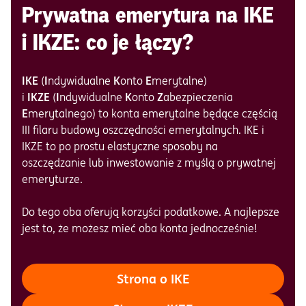
Prywatna emerytura na IKE
i IKZE: co je łączy?
IKE
(
I
ndywidualne
K
onto
E
merytalne)
i
IKZE
(
I
ndywidualne
K
onto
Z
abezpieczenia
E
merytalnego) to konta emerytalne będące częścią
III filaru budowy oszczędności emerytalnych. IKE i
IKZE
to po prostu elastyczne sposoby na
oszczędzanie lub inwestowanie z myślą o prywatnej
emeryturze.
Do tego oba oferują korzyści podatkowe. A najlepsze
jest to, że możesz mieć oba konta jednocześnie!
Strona o IKE