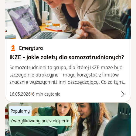
Emerytura
IKZE - jakie zalety dla samozatrudnionych?
Samozatrudnieni to grupa, dla której IKZE może być
szczególnie atrakcyjne - mogą korzystać z limitów
znacznie wyższych niż inni oszczędzający. Co za tym
idzie - mogą liczyć również na większą ulgę
16.05.2026
•
6 min czytania
podatkową podczas corocznego rozliczenia.
Przecz
Popularny
Zweryfikowany przez eksperta