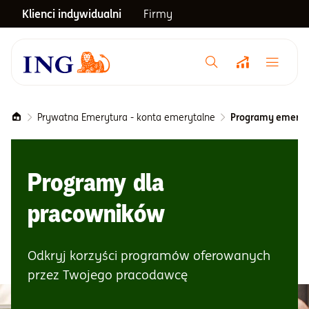
Klienci indywidualni
Firmy
Menu główne
Notowania
Prywatna Emerytura - konta emerytalne
Programy emeryt
Emerytura
Programy dla
Inwestycje
pracowników
Blog
Odkryj korzyści programów oferowanych
przez Twojego pracodawcę
Centrum pomocy