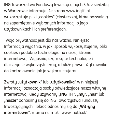
ING Towarzystwo Funduszy Inwestycyjnych S.A. z siedzibą
Informacje i dokumenty
w Warszawie informuje, że strona www.ingtfi.pl
wykorzystuje pliki „cookies” (ciasteczka), które pozwalają
na zapamiętanie wybranych informacji o jego
O nas
użytkownikach i ich preferencjach.
Twoja prywatność jest dla nas ważna. Niniejsza
Informacja wyjaśnia, w jaki sposób wykorzystujemy pliki
Otwórz konto
cookies i podobne technologie na naszej Stronie
Zaloguj
internetowej. Wyjaśnia, czym są te technologie i
dlaczego je wykorzystujemy, a także prawa użytkownika
do kontrolowania jak je wykorzystujemy.
Zwroty „
użytkownik
” lub „
użytkownika
” w niniejszej
Informacji oznaczają osoby odwiedzające naszą witrynę
internetową. Kiedy używamy „
ING
TFI
”, „
my
”, „
nas
” lub
„
nasze
” odnosimy się do ING Towarzystwa Funduszy
Inwestycyjnych. Ilekroć odnosimy się do „
Witryny
internetowej
”, mamy na myśli www.ingtfi.pl/