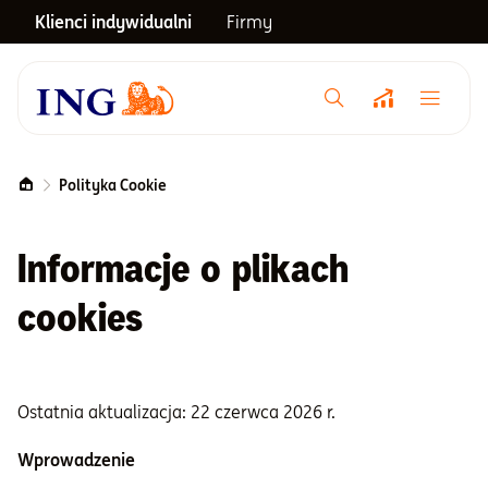
Klienci indywidualni
Firmy
Menu główne
Notowania
Polityka Cookie
Emerytura
Informacje o plikach
cookies
Inwestycje
Blog
Ostatnia aktualizacja: 22 czerwca 2026 r.
Wprowadzenie
Centrum pomocy