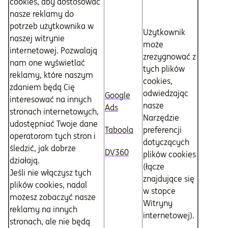
cookies, aby dostosować
nasze reklamy do
potrzeb użytkownika w
Użytkownik
naszej witrynie
może
internetowej. Pozwalają
zrezygnować z
nam one wyświetlać
tych plików
reklamy, które naszym
cookies,
zdaniem będą Cię
odwiedzając
Google
interesować na innych
nasze
Ads
stronach internetowych,
Narzędzie
udostępniać Twoje dane
Taboola
preferencji
operatorom tych stron i
dotyczących
śledzić, jak dobrze
DV360
plików cookies
działają.
(łącze
Jeśli nie włączysz tych
znajdujące się
plików cookies, nadal
w stopce
możesz zobaczyć nasze
Witryny
reklamy na innych
internetowej).
stronach, ale nie będą