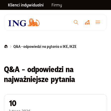
Klienci indywidualni
Firmy
Menu główne
Notowania
Q&A - odpowiedzi na pytania o IKE, IKZE
Emerytura
Q&A - odpowiedzi na
Inwestycje
najważniejsze pytania
Blog
10
Centrum pomocy