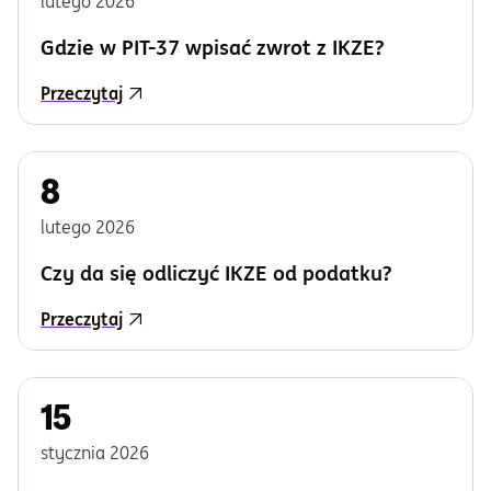
lutego
2026
Informacje i dokumenty
Gdzie w PIT-37 wpisać zwrot z IKZE?
Przeczytaj
O nas
8
Otwórz konto
lutego
2026
Zaloguj
Czy da się odliczyć IKZE od podatku?
Przeczytaj
15
stycznia
2026