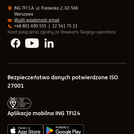
PPI
Zrównoważony rozwój
Kontakt
ING TFI S.A. ul. Puławska 2, 02-566
Lista dystrybutorów
PPE
Warszawa
Rozwiązania inwestycyjne
Odpowiedzialne inwestowanie (ESG)
Ochrona danych osobowych
Wyślij wiadomość email
Numery rachunków bankowych
+48 801 690 555
|
22 541 75 11
Koszt połączenia zgodny ze stawkami Twojego operatora.
Podatek od zysków po nowemu
Regulaminy
Media społecznościowe
Notowania funduszy
Skład portfela
Porównywarka funduszy
Sprawozdania finansowe
Bezpieczeństwo danych potwierdzone ISO
Kalkulatory
Tabele opłat
27001
Blog
Zlecenia w ramach ING TFI24
Pytania i odpowiedzi
Aplikacja mobilna ING TFI24
Q&A - odpowiedzi na pytania o IKE, IKZE