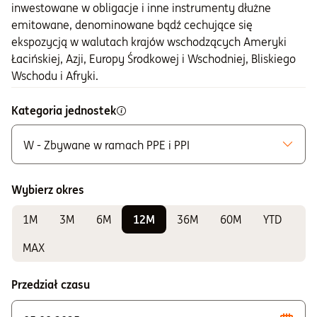
inwestowane w obligacje i inne instrumenty dłużne
emitowane, denominowane bądź cechujące się
ekspozycją w walutach krajów wschodzących Ameryki
Łacińskiej, Azji, Europy Środkowej i Wschodniej, Bliskiego
Wschodu i Afryki.
Kategoria jednostek
W - Zbywane w ramach PPE i PPI
Możliwe do zakupu
A - Zbywane bez ograniczeń
Wybierz okres
K - Zbywane w ramach IKE i IKZE
1M
3M
6M
12M
36M
60M
YTD
Do sprawdzania wyników
E - Zbywane w ramach PPE i PPI
MAX
F - Zbywane w ramach PPE i PPI
Przedział czasu
S - Zbywane w ramach PPE i PPI
T - Zbywane w ramach PPE i PPI