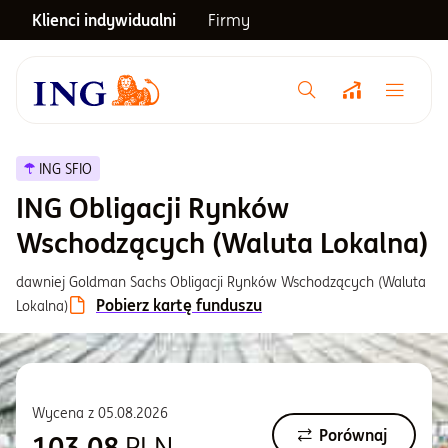
Klienci indywidualni
Firmy
Menu główne
Notowania
ING SFIO
ING Obligacji Rynków
Emerytura
Wschodzących (Waluta Lokalna)
dawniej Goldman Sachs Obligacji Rynków Wschodzących (Waluta
Inwestycje
Pobierz kartę funduszu
Lokalna)
Blog
Wycena z
05.08.2026
Centrum pomocy
Porównaj
103,08
PLN