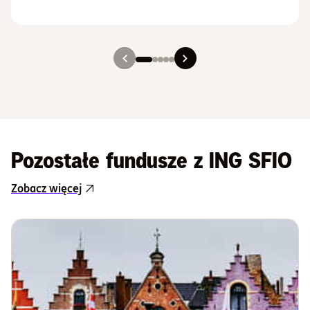
Slajd 1
Slajd 2
Slajd 3
Slajd 4
Slajd 5
Pozostałe fundusze z ING SFIO
Zobacz więcej