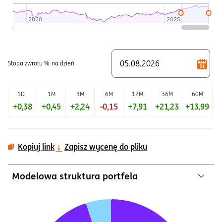
2020
2020
2025
2025
Koniec interaktywnego wykresu.
Stopa zwrotu %
na dzień
1D
1M
3M
6M
12M
36M
60M
+0,38
+0,45
+2,24
-0,15
+7,91
+21,23
+13,99
+
Kopiuj link
Zapisz wycenę do pliku
Modelowa struktura portfela