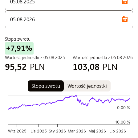
W - Zbywane w ramach PPE i PPI
Stopa zwrotu
+7,91%
Wartość jednostki z
05.08.2025
Wartość jednostki z
05.08.2026
95,52
PLN
103,08
PLN
Stopa zwrotu
Wartość jednostki
Wykres
Wykres kombinowany z 2 seriami danych.
Wykres pokazuje historię wartości jednostki funduszu
0,00 %
Wykres ma 2 osi X wyświetlające Czas, i Czas.
-10,00 %
Wykres ma 2 osi Y wyświetlające Wartość jednostki w czasie,
Wrz 2025
Lis 2025
Sty 2026
Mar 2026
Maj 2026
Lip 2026