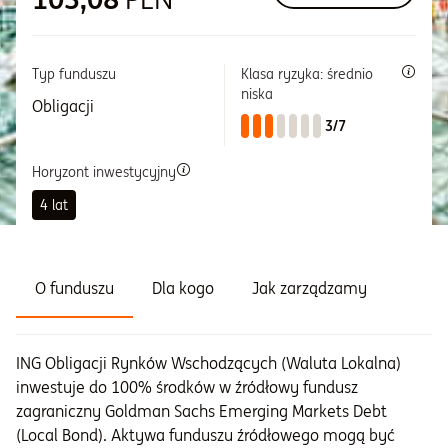
Informacje i dokumenty
Typ funduszu
Klasa ryzyka: średnio
niska
Obligacji
O nas
3/7
Horyzont inwestycyjny
Otwórz konto
4 lat
Zaloguj
O funduszu
Dla kogo
Jak zarządzamy
ING Obligacji Rynków Wschodzących (Waluta Lokalna)
inwestuje do 100% środków w źródłowy fundusz
zagraniczny Goldman Sachs Emerging Markets Debt
(Local Bond). Aktywa funduszu źródłowego mogą być