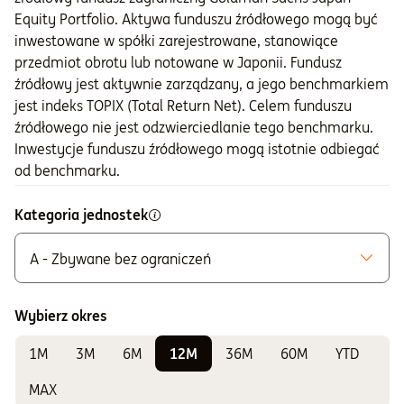
Equity Portfolio. Aktywa funduszu źródłowego mogą być
inwestowane w spółki zarejestrowane, stanowiące
przedmiot obrotu lub notowane w Japonii. Fundusz
źródłowy jest aktywnie zarządzany, a jego benchmarkiem
jest indeks TOPIX (Total Return Net). Celem funduszu
źródłowego nie jest odzwierciedlanie tego benchmarku.
Inwestycje funduszu źródłowego mogą istotnie odbiegać
od benchmarku.
Kategoria jednostek
A - Zbywane bez ograniczeń
Możliwe do zakupu
A - Zbywane bez ograniczeń
Wybierz okres
K - Zbywane w ramach IKE i IKZE
1M
3M
6M
12M
36M
60M
YTD
Do sprawdzania wyników
E - Zbywane w ramach PPE i PPI
MAX