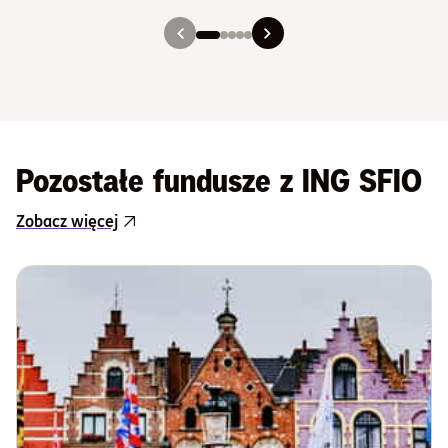
Slajd 1
Slajd 2
Slajd 3
Slajd 4
Slajd 5
Pozostałe fundusze z ING SFIO
Zobacz więcej