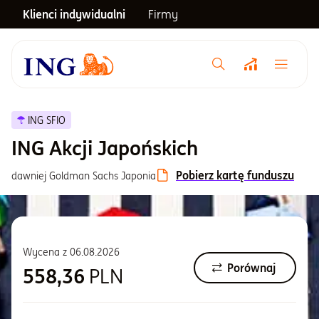
Klienci indywidualni
Firmy
Menu główne
Notowania
ING SFIO
ING Akcji Japońskich
Emerytura
Pobierz kartę funduszu
dawniej Goldman Sachs Japonia
Inwestycje
Wycena z
06.08.2026
Blog
Porównaj
558,36
PLN
Centrum pomocy