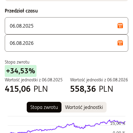
F - Zbywane w ramach PPE i PPI
Przedział czasu
S - Zbywane w ramach PPE i PPI
T - Zbywane w ramach PPE i PPI
W - Zbywane w ramach PPE i PPI
Stopa zwrotu
+34,53%
Wartość jednostki z
06.08.2025
Wartość jednostki z
06.08.2026
415,06
PLN
558,36
PLN
Stopa zwrotu
Wartość jednostki
Wykres
Wykres kombinowany z 2 seriami danych.
25,00 %
Wykres pokazuje historię wartości jednostki funduszu
0,00 %