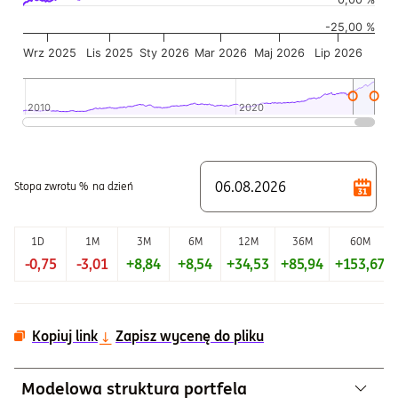
Wykres ma 2 osi X wyświetlające Czas, i Czas.
-25,00 %
Wykres ma 2 osi Y wyświetlające Wartość jednostki w czasie,
Wrz 2025
Lis 2025
Sty 2026
Mar 2026
Maj 2026
Lip 2026
2010
2010
2020
2020
Koniec interaktywnego wykresu.
Stopa zwrotu %
na dzień
1D
1M
3M
6M
12M
36M
60M
-0,75
-3,01
+8,84
+8,54
+34,53
+85,94
+153,67
Kopiuj link
Zapisz wycenę do pliku
Modelowa struktura portfela