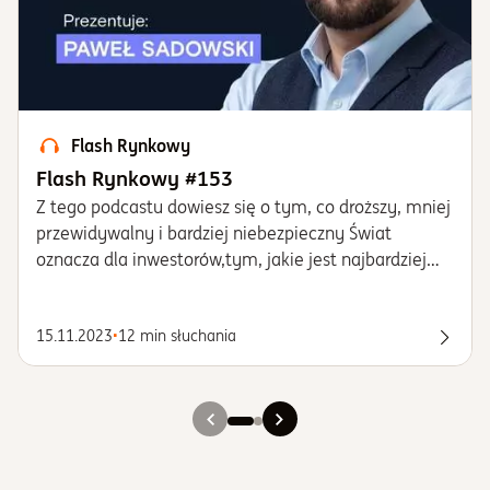
Flash Rynkowy
Flash Rynkowy #153
Z tego podcastu dowiesz się o tym, co droższy, mniej
przewidywalny i bardziej niebezpieczny Świat
oznacza dla inwestorów,tym, jakie jest najbardziej
skuteczne podejście do budowy portfela w tak
niepewnym środowisku i tym, czy teraz jest dobry
15.11.2023
•
12 min słuchania
czas, aby interesować się inwestycjami
Posłu
alternatywnymi oraz jak mogą się zachować
podstawowe klasy aktywów.
Slajd 1
Slajd 2