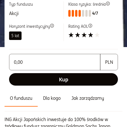
Typ funduszu
Klasa ryzyka: średnia
Informacje i dokumenty
Akcji
4/7
Horyzont inwestycyjny
Rating AOL
O nas
5 lat
Otwórz konto
Zaloguj
Wprowadź wartość większą od 1
Kup
O funduszu
Dla kogo
Jak zarządzamy
ING Akcji Japońskich inwestuje do 100% środków w
źródłowy fundusz zagraniczny Goldman Sachs Japan