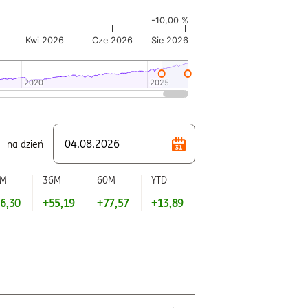
-10,00 %
Kwi 2026
Cze 2026
Sie 2026
2020
2020
2025
2025
na dzień
2M
36M
60M
YTD
6,30
+55,19
+77,57
+13,89