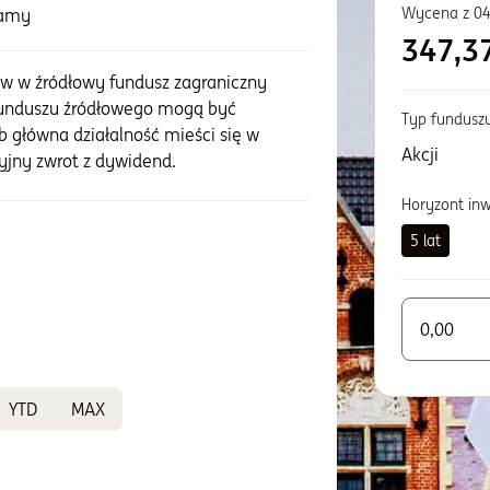
Wycena z
04
zamy
347,3
ów w źródłowy fundusz zagraniczny
funduszu źródłowego mogą być
Typ fundusz
b główna działalność mieści się w
Akcji
cyjny zwrot z dywidend.
Horyzont in
5 lat
Wprowadź w
YTD
MAX