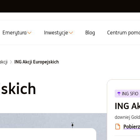
Emerytura
Inwestycje
Blog
Centrum pom
kcji
ING Akcji Europejskich
jskich
ING SFIO
ING Ak
dawniej Gol
Pobierz