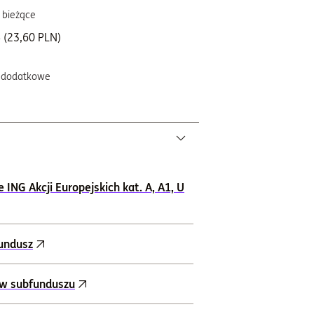
 bieżące
 (23,60 PLN)
 dodatkowe
ING Akcji Europejskich kat. A, A1, U
fundusz
ów subfunduszu