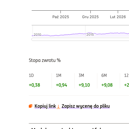
Paź 2025
Gru 2025
Lut 2026
2010
2010
2015
2015
Koniec interaktywnego wykresu.
Stopa zwrotu %
1D
1M
3M
6M
1
+0,38
+0,94
+9,10
+9,08
+2
Kopiuj link
Zapisz wycenę do pliku