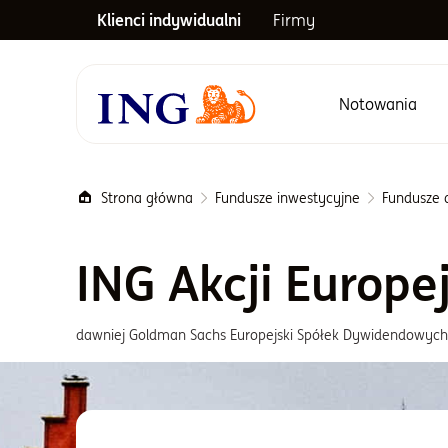
Klienci indywidualni
Firmy
Notowania
Menu główne
Strona główna
Fundusze inwestycyjne
Fundusze a
ING Akcji Europe
dawniej Goldman Sachs Europejski Spółek Dywidendowych