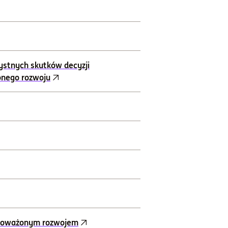
ystnych skutków decyzji
onego rozwoju
ównoważonym rozwojem