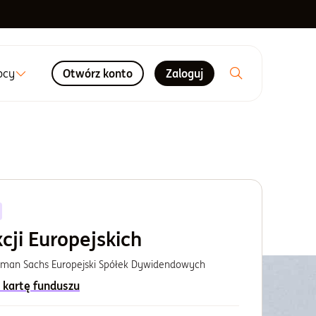
ocy
Otwórz konto
Zaloguj
cji Europejskich
dman Sachs Europejski Spółek Dywidendowych
 kartę funduszu