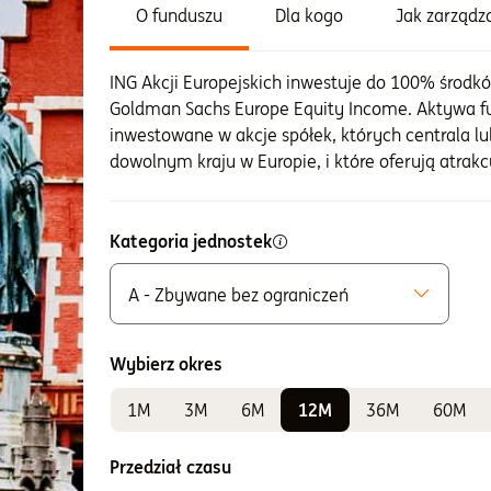
O funduszu
Dla kogo
Jak zarząd
ING Akcji Europejskich inwestuje do 100% środk
Goldman Sachs Europe Equity Income. Aktywa 
inwestowane w akcje spółek, których centrala lu
dowolnym kraju w Europie, i które oferują atrak
Kategoria jednostek
A - Zbywane bez ograniczeń
Możliwe do zakupu
A - Zbywane bez ograniczeń
Wybierz okres
K - Zbywane w ramach IKE i IKZE
1M
3M
6M
12M
36M
60M
Do sprawdzania wyników
E - Zbywane w ramach PPE i PPI
Przedział czasu
F - Zbywane w ramach PPE i PPI