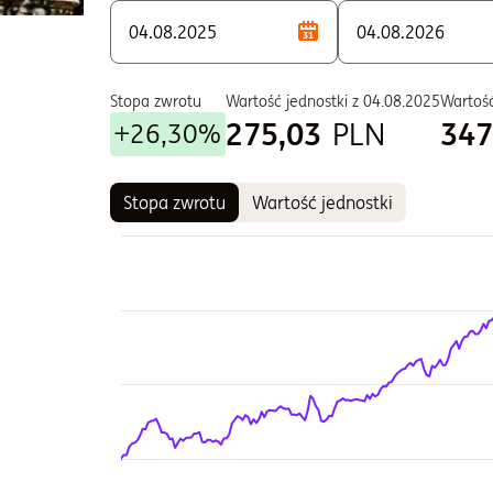
S - Zbywane w ramach PPE i PPI
T - Zbywane w ramach PPE i PPI
W - Zbywane w ramach PPE i PPI
Stopa zwrotu
Wartość jednostki z
04.08.2025
Wartość
275,03
PLN
347
+26,30%
Stopa zwrotu
Wartość jednostki
Wykres
Wykres kombinowany z 2 seriami danych.
Wykres pokazuje historię wartości jednostki fun
Wykres ma 2 osi X wyświetlające Czas, i Czas.
Wykres ma 2 osi Y wyświetlające Wartość jednostk