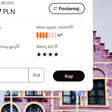
.08.2026
Porównaj
7
PLN
u
Klasa ryzyka: średnia
4/7
westycyjny
Rating AOL
Kup
artość większą od 1