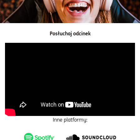
Informacje i dokumenty
O nas
Posłuchaj odcinek
Otwórz konto
Zaloguj
Inne platformy: