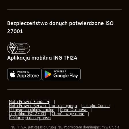
Porównywarka funduszy
Sprawozdania finansowe
Bezpieczeństwo danych potwierdzone ISO
Kalkulatory
Tabele opłat
27001
Blog
Zlecenia w ramach ING TFI24
Pytania i odpowiedzi
Aplikacja mobilna ING TFI24
Q&A - odpowiedzi na pytania o IKE, IKZE
AML (Przeciwdziałanie praniu pieniędzy)
AML - Transfer
Nota Prawna Funduszy
Nota Prawna Serwisu Transakcyjnego
Polityka Cookie
AML - formularz elektroniczny
Ustawienia plików cookie
Dane Osobowe
Certyfikat ISO 27001
Chroń swoje dane
Deklaracja dostępności
Aplikacja mobilna ING TFI24
ING TFI S.A. jest częścią Grupy ING. Podmiotem dominującym w Grupie