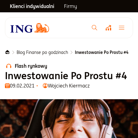
Klienci indywidualni
Firmy
Menu główne
Notowania
Blog Finanse po godzinach
Inwestowanie Po Prostu #4
Flash rynkowy
Emerytura
Inwestowanie Po Prostu #4
09.02.2021
Wojciech Kiermacz
Inwestycje
Blog
Centrum pomocy