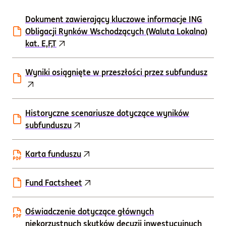
Dokument zawierający kluczowe informacje ING
Obligacji Rynków Wschodzących (Waluta Lokalna)
kat. E,F,T
Wyniki osiągnięte w przeszłości przez subfundusz
Historyczne scenariusze dotyczące wyników
subfunduszu
Karta funduszu
Fund Factsheet
Oświadczenie dotyczące głównych
niekorzystnych skutków decyzji inwestycyjnych