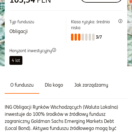
Informacje i dokumenty
Typ funduszu
Klasa ryzyka: średnio
niska
Obligacji
O nas
3/7
Horyzont inwestycyjny
Otwórz konto
4 lat
Zaloguj
O funduszu
Dla kogo
Jak zarządzamy
ING Obligacji Rynków Wschodzących (Waluta Lokalna)
inwestuje do 100% środków w źródłowy fundusz
zagraniczny Goldman Sachs Emerging Markets Debt
(Local Bond). Aktywa funduszu źródłowego mogą być