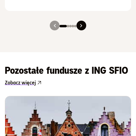
Slajd 1
Slajd 2
Slajd 3
Slajd 4
Slajd 5
Pozostałe fundusze z ING SFIO
Zobacz więcej