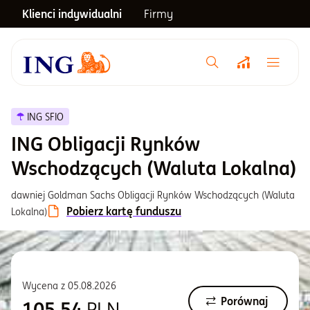
Klienci indywidualni
Firmy
Menu główne
Notowania
ING SFIO
ING Obligacji Rynków
Emerytura
Wschodzących (Waluta Lokalna)
dawniej Goldman Sachs Obligacji Rynków Wschodzących (Waluta
Inwestycje
Pobierz kartę funduszu
Lokalna)
Blog
Wycena z
05.08.2026
Centrum pomocy
Porównaj
105,54
PLN