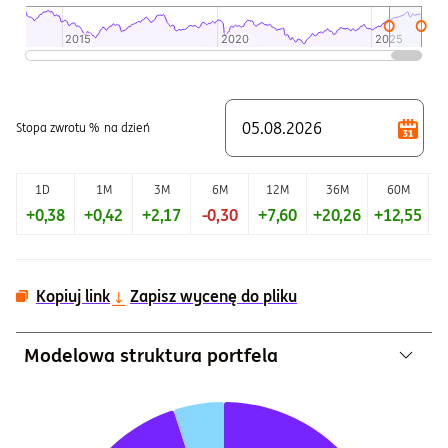
2015
2015
2020
2020
2025
2025
Koniec interaktywnego wykresu.
Stopa zwrotu %
na dzień
1D
1M
3M
6M
12M
36M
60M
+0,38
+0,42
+2,17
-0,30
+7,60
+20,26
+12,55
+
Kopiuj link
Zapisz wycenę do pliku
Modelowa struktura portfela