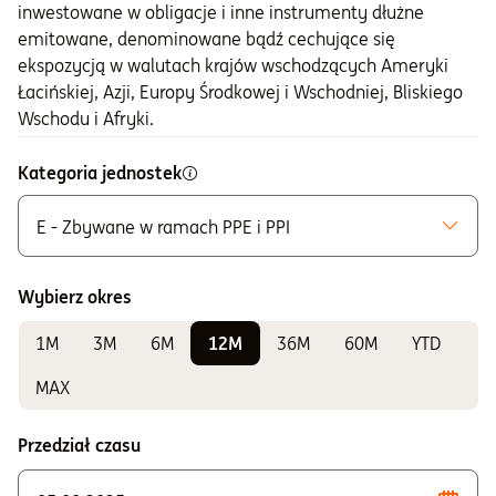
inwestowane w obligacje i inne instrumenty dłużne
emitowane, denominowane bądź cechujące się
ekspozycją w walutach krajów wschodzących Ameryki
Łacińskiej, Azji, Europy Środkowej i Wschodniej, Bliskiego
Wschodu i Afryki.
Kategoria jednostek
E - Zbywane w ramach PPE i PPI
Możliwe do zakupu
A - Zbywane bez ograniczeń
Wybierz okres
K - Zbywane w ramach IKE i IKZE
1M
3M
6M
12M
36M
60M
YTD
Do sprawdzania wyników
E - Zbywane w ramach PPE i PPI
MAX
F - Zbywane w ramach PPE i PPI
Przedział czasu
S - Zbywane w ramach PPE i PPI
T - Zbywane w ramach PPE i PPI