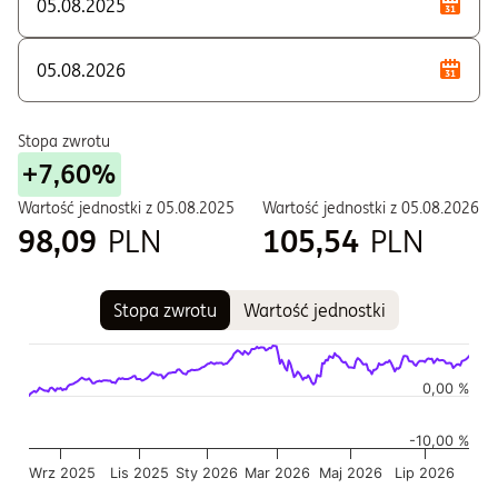
W - Zbywane w ramach PPE i PPI
Stopa zwrotu
+7,60%
Wartość jednostki z
05.08.2025
Wartość jednostki z
05.08.2026
98,09
PLN
105,54
PLN
Stopa zwrotu
Wartość jednostki
Wykres
Wykres kombinowany z 2 seriami danych.
Wykres pokazuje historię wartości jednostki funduszu
0,00 %
Wykres ma 2 osi X wyświetlające Czas, i Czas.
-10,00 %
Wykres ma 2 osi Y wyświetlające Wartość jednostki w czasie,
Wrz 2025
Lis 2025
Sty 2026
Mar 2026
Maj 2026
Lip 2026