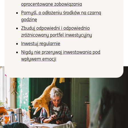
oprocentowane zobowiązania
Informacje i dokumenty
Pomyśl, o odłożeniu środków na czarną
godzinę
Zbuduj odpowiedni i odpowiednio
O nas
zróżnicowany portfel inwestycyjny
Inwestuj regularnie
Nigdy nie przerywaj inwestowania pod
Otwórz konto
wpływem emocji
Zaloguj