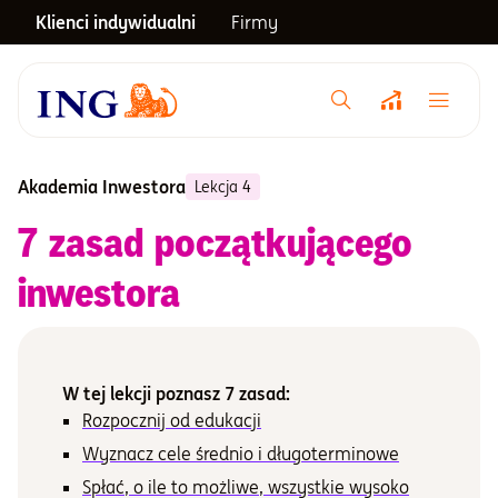
Klienci indywidualni
Firmy
Menu główne
Notowania
Akademia Inwestora
Lekcja 4
7 zasad początkującego
Emerytura
inwestora
Inwestycje
W tej lekcji poznasz 7 zasad:
Blog
Rozpocznij od edukacji
Wyznacz cele średnio i długoterminowe
Centrum pomocy
Spłać, o ile to możliwe, wszystkie wysoko