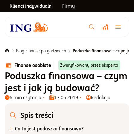
Klienci indywidualni
Firmy
Menu główne
Notowania
Blog Finanse po godzinach
Poduszka finansowa – czym jest 
Finanse osobiste
Zweryfikowany przez eksperta
Emerytura
Poduszka finansowa – czym
jest i jak ją budować?
Inwestycje
6 min czytania
17.05.2019
Redakcja
Blog
Spis treści
Centrum pomocy
Co to jest poduszka finansowa?