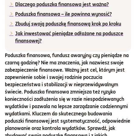
Dlaczego poduszka finansowa jest ważna?
Informacje i dokumenty
Poduszka finansowa – ile powinna wynosić?
Zbuduj swoją poduszkę finansową krok po kroku
O nas
Jak inwestować pieniądze odłożone na poduszce
finansowej?
Poduszka finansowa, fundusz awaryjny czy pieniądze na
Otwórz konto
czarną godzinę? Nie ma znaczenia, jak nazwiesz swoje
Zaloguj
zabezpieczenie finansowe. Ważny jest cel, którym jest
zapewnienie sobie i swojej rodzinie poczucia
bezpieczeństwa i stabilizacji w nieprzewidywalnym
świecie. Poduszka finansowa zmniejsza też ryzyko
konieczności zadłużenia się w razie niespodziewanych
wydatków i pozwala na lepsze zarządzanie codziennymi
wydatkami. Kluczem do skutecznego budowania
poduszki finansowej jest systematyczność, odpowiednie
planowanie oraz kontrola wydatków. Sprawdź, jak
zbudować swoją poduszkę finansową i z jakich