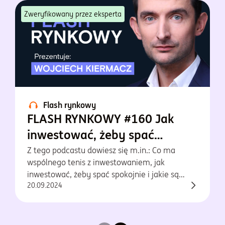
Zweryfikowany przez eksperta
Flash rynkowy
FLASH RYNKOWY #160 Jak
inwestować, żeby spać
spokojnie?
Z tego podcastu dowiesz się m.in.: Co ma
wspólnego tenis z inwestowaniem, jak
inwestować, żeby spać spokojnie i jakie są
20.09.2024
nasze prognozy dla rynków obligacji i akcji