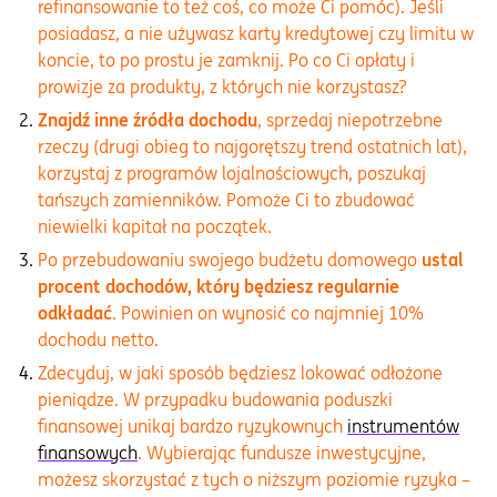
refinansowanie to też coś, co może Ci pomóc). Jeśli
posiadasz, a nie używasz karty kredytowej czy limitu w
koncie, to po prostu je zamknij. Po co Ci opłaty i
prowizje za produkty, z których nie korzystasz?
Znajdź inne źródła dochodu
, sprzedaj niepotrzebne
rzeczy (drugi obieg to najgorętszy trend ostatnich lat),
korzystaj z programów lojalnościowych, poszukaj
tańszych zamienników. Pomoże Ci to zbudować
niewielki kapitał na początek.
Po przebudowaniu swojego budżetu domowego
ustal
procent dochodów, który będziesz regularnie
odkładać
. Powinien on wynosić co najmniej 10%
dochodu netto.
Zdecyduj, w jaki sposób będziesz lokować odłożone
pieniądze. W przypadku budowania poduszki
finansowej unikaj bardzo ryzykownych
instrumentów
finansowych
. Wybierając fundusze inwestycyjne,
możesz skorzystać z tych o niższym poziomie ryzyka –