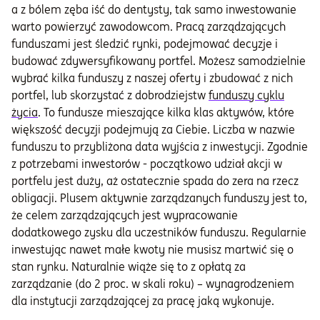
a z bólem zęba iść do dentysty, tak samo inwestowanie
warto powierzyć zawodowcom. Pracą zarządzających
funduszami jest śledzić rynki, podejmować decyzje i
budować zdywersyfikowany portfel. Możesz samodzielnie
wybrać kilka funduszy z naszej oferty i zbudować z nich
portfel, lub skorzystać z dobrodziejstw
funduszy cyklu
życia
. To fundusze mieszające kilka klas aktywów, które
większość decyzji podejmują za Ciebie. Liczba w nazwie
funduszu to przybliżona data wyjścia z inwestycji. Zgodnie
z potrzebami inwestorów - początkowo udział akcji w
portfelu jest duży, aż ostatecznie spada do zera na rzecz
obligacji. Plusem aktywnie zarządzanych funduszy jest to,
że celem zarządzających jest wypracowanie
dodatkowego zysku dla uczestników funduszu. Regularnie
inwestując nawet małe kwoty nie musisz martwić się o
stan rynku. Naturalnie wiąże się to z opłatą za
zarządzanie (do 2 proc. w skali roku) – wynagrodzeniem
dla instytucji zarządzającej za pracę jaką wykonuje.