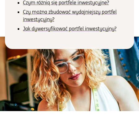
Czym różnią się portfele inwestycyjne?
Czy można zbudować wydajniejszy portfel
Informacje i dokumenty
inwestycyjny?
Jak dywersyfikować portfel inwestycyjny?
O nas
Otwórz konto
Zaloguj