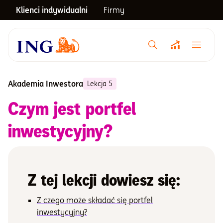
Klienci indywidualni
Firmy
Menu główne
Notowania
Akademia Inwestora
Lekcja 5
Czym jest portfel
Emerytura
inwestycyjny?
Inwestycje
Z tej lekcji dowiesz się:
Blog
Z czego może składać się portfel
Centrum pomocy
inwestycyjny?