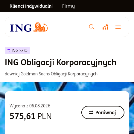
Klienci indywidualni
Firmy
Menu główne
Notowania
ING SFIO
ING Obligacji Korporacyjnych
Emerytura
dawniej Goldman Sachs Obligacji Korporacyjnych
Inwestycje
Wycena z
06.08.2026
Blog
Porównaj
575,61
PLN
Centrum pomocy