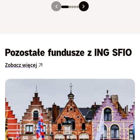
Slajd 1
Slajd 2
Slajd 3
Slajd 4
Slajd 5
Pozostałe fundusze z ING SFIO
Zobacz więcej