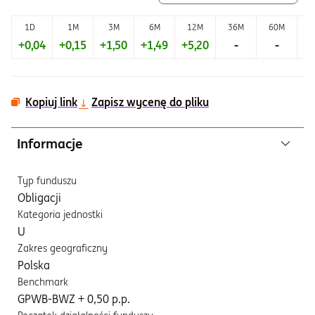
1D
1M
3M
6M
12M
36M
60M
+0,04
+0,15
+1,50
+1,49
+5,20
-
-
+2
Kopiuj link
Zapisz wycenę do pliku
Informacje
Typ funduszu
Obligacji
Kategoria jednostki
U
Zakres geograficzny
Polska
Benchmark
GPWB-BWZ + 0,50 p.p.