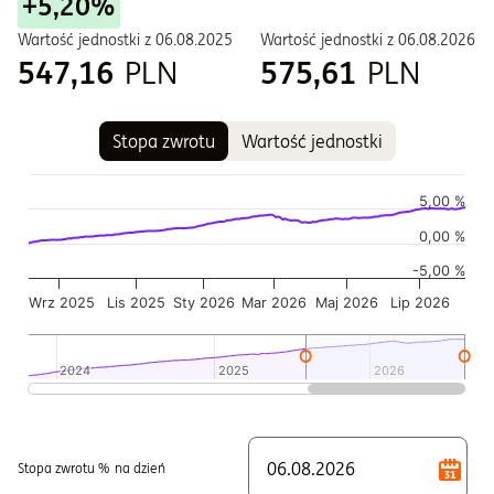
+5,20%
Wartość jednostki z
06.08.2025
Wartość jednostki z
06.08.2026
547,16
PLN
575,61
PLN
Stopa zwrotu
Wartość jednostki
Wykres
Wykres kombinowany z 2 seriami danych.
5,00 %
Wykres pokazuje historię wartości jednostki funduszu
0,00 %
Wykres ma 2 osi X wyświetlające Czas, i Czas.
-5,00 %
Wykres ma 2 osi Y wyświetlające Wartość jednostki w czasie,
Wrz 2025
Lis 2025
Sty 2026
Mar 2026
Maj 2026
Lip 2026
2024
2024
2025
2025
2026
2026
Koniec interaktywnego wykresu.
Stopa zwrotu %
na dzień