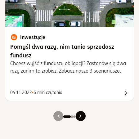
Inwestycje
Pomyśl dwa razy, nim tanio sprzedasz
fundusz
Chcesz wyjść z funduszu obligacji? Zastanów się dwa
razy zanim to zrobisz. Zobacz nasze 3 scenariusze.
04.11.2022
•
6 min czytania
Spraw
Slajd 1
Slajd 2
Slajd 3