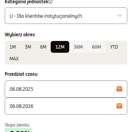
Kategoria jednostek
U - Dla klientów instytucjonalnych
Możliwe do zakupu
A - Zbywane bez ograniczeń
Wybierz okres
K - Zbywane w ramach IKE i IKZE
1M
3M
6M
12M
36M
60M
YTD
Do sprawdzania wyników
P - Zbywane w ramach PSI
MAX
U - Dla klientów instytucjonalnych
Przedział czasu
Stopa zwrotu