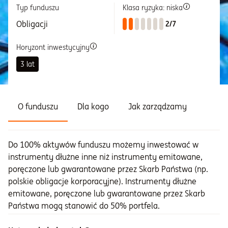
Typ funduszu
Klasa ryzyka: niska
Informacje i dokumenty
Obligacji
2/7
Horyzont inwestycyjny
O nas
3 lat
Otwórz konto
O funduszu
Dla kogo
Jak zarządzamy
Zaloguj
Do 100% aktywów funduszu możemy inwestować w
instrumenty dłużne inne niż instrumenty emitowane,
poręczone lub gwarantowane przez Skarb Państwa (np.
polskie obligacje korporacyjne). Instrumenty dłużne
emitowane, poręczone lub gwarantowane przez Skarb
Państwa mogą stanowić do 50% portfela.