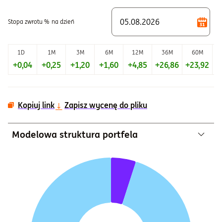
Koniec interaktywnego wykresu.
Stopa zwrotu %
na dzień
1D
1M
3M
6M
12M
36M
60M
+0,04
+0,25
+1,20
+1,60
+4,85
+26,86
+23,92
+
Kopiuj link
Zapisz wycenę do pliku
Modelowa struktura portfela