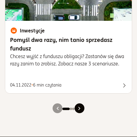
Inwestycje
Pomyśl dwa razy, nim tanio sprzedasz
fundusz
Chcesz wyjść z funduszu obligacji? Zastanów się dwa
razy zanim to zrobisz. Zobacz nasze 3 scenariusze.
04.11.2022
•
6 min czytania
Spraw
Slajd 1
Slajd 2
Slajd 3