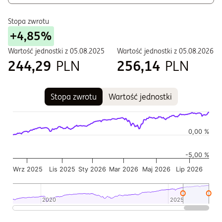
Stopa zwrotu
+4,85%
Wartość jednostki z
05.08.2025
Wartość jednostki z
05.08.2026
244,29
PLN
256,14
PLN
Stopa zwrotu
Wartość jednostki
Wykres
Wykres kombinowany z 2 seriami danych.
Wykres pokazuje historię wartości jednostki funduszu
0,00 %
Wykres ma 2 osi X wyświetlające Czas, i Czas.
-5,00 %
Wykres ma 2 osi Y wyświetlające Wartość jednostki w czasie,
Wrz 2025
Lis 2025
Sty 2026
Mar 2026
Maj 2026
Lip 2026
2020
2020
2025
2025