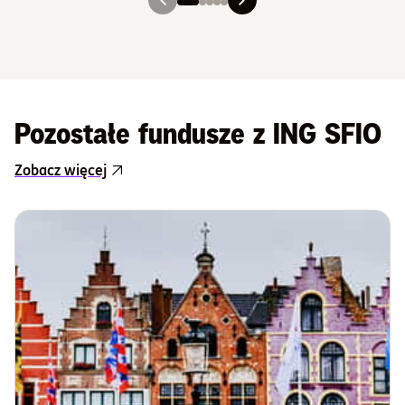
Slajd 1
Slajd 2
Slajd 3
Slajd 4
Slajd 5
Pozostałe fundusze z ING SFIO
Zobacz więcej