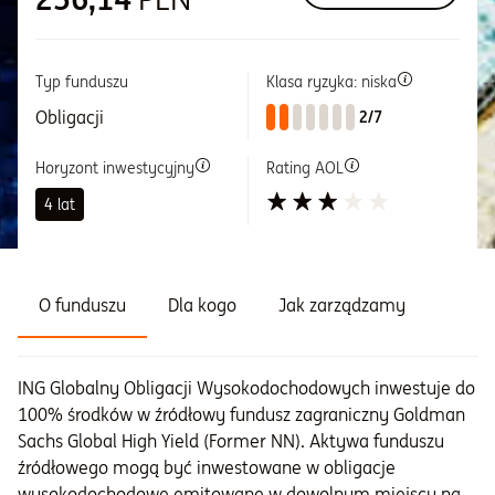
Informacje i dokumenty
Typ funduszu
Klasa ryzyka: niska
Obligacji
O nas
2/7
Horyzont inwestycyjny
Rating AOL
Otwórz konto
4 lat
Zaloguj
O funduszu
Dla kogo
Jak zarządzamy
ING Globalny Obligacji Wysokodochodowych inwestuje do
100% środków w źródłowy fundusz zagraniczny Goldman
Sachs Global High Yield (Former NN). Aktywa funduszu
źródłowego mogą być inwestowane w obligacje
wysokodochodowe emitowane w dowolnym miejscu na