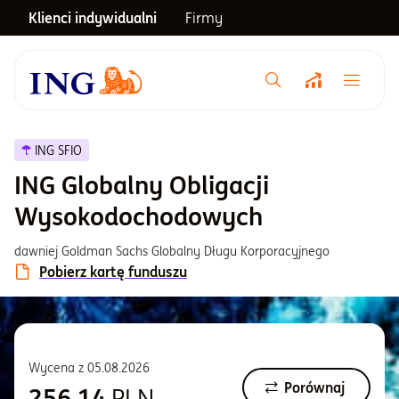
Klienci indywidualni
Firmy
Menu główne
Notowania
ING SFIO
ING Globalny Obligacji
Emerytura
Wysokodochodowych
dawniej Goldman Sachs Globalny Długu Korporacyjnego
Inwestycje
Pobierz kartę funduszu
Blog
Wycena z
05.08.2026
Centrum pomocy
Porównaj
256,14
PLN