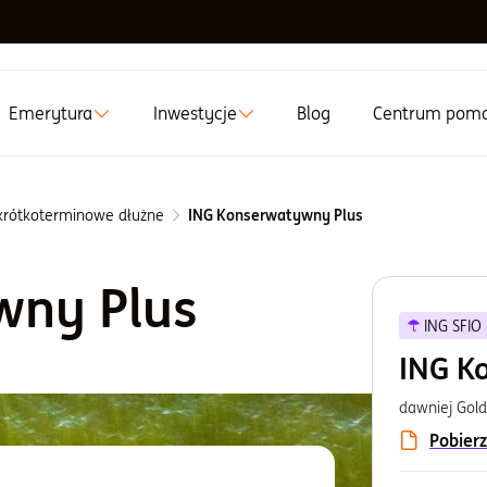
Emerytura
Inwestycje
Blog
Centrum pom
krótkoterminowe dłużne
ING Konserwatywny Plus
wny Plus
ING SFIO
ING K
dawniej Gol
Pobierz