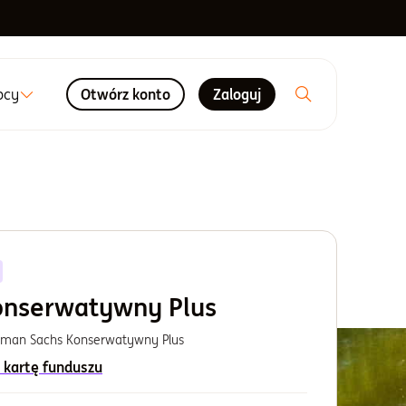
ocy
Otwórz konto
Zaloguj
onserwatywny Plus
dman Sachs Konserwatywny Plus
 kartę funduszu