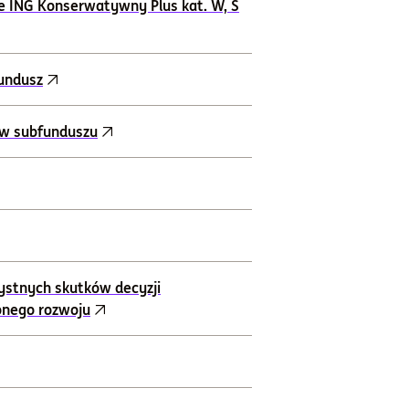
e ING Konserwatywny Plus kat. W, S
fundusz
ów subfunduszu
ystnych skutków decyzji
onego rozwoju