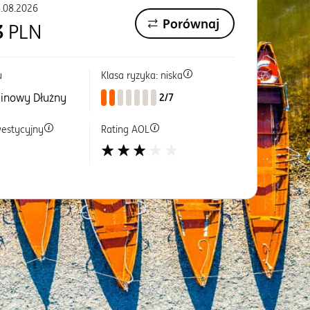
.08.2026
Porównaj
3
PLN
u
Klasa ryzyka: niska
inowy Dłużny
2/7
westycyjny
Rating AOL