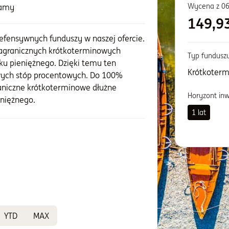
Wycena z
06
zamy
149,9
defensywnych funduszy w naszej ofercie.
 zagranicznych krótkoterminowych
Typ fundusz
ku pieniężnego. Dzięki temu ten
Krótkoterm
wych stóp procentowych. Do 100%
aniczne krótkoterminowe dłużne
Horyzont in
eniężnego.
1 lat
YTD
MAX