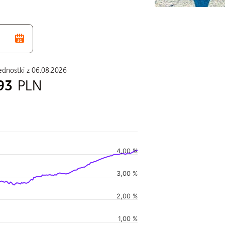
ednostki z
06.08.2026
93
PLN
4,00 %
duszu
3,00 %
i w czasie, i Wartość jednostki w czasie.
2,00 %
1,00 %