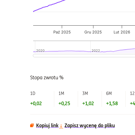
Paź 2025
Gru 2025
Lut 2026
2020
2020
2022
2022
Koniec interaktywnego wykresu.
Stopa zwrotu %
1D
1M
3M
6M
1
+0,02
+0,25
+1,02
+1,58
+4
Kopiuj link
Zapisz wycenę do pliku