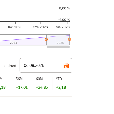
0,00 %
-1,00 %
Kwi 2026
Cze 2026
Sie 2026
2024
2024
2026
2026
na dzień
2M
36M
60M
YTD
,18
+17,01
+24,85
+2,18