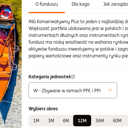
O funduszu
Dla kogo
Jak zarząd
ING Konserwatywny Plus to jeden z najbardziej 
Większość portfela ulokowana jest w polskich i
instrumentach dłużnych oraz instrumentach ryn
fundusz ma niską wrażliwość na wahania rynko
aktywów funduszu inwestujemy w polskie i zagr
papiery wartościowe oraz instrumenty rynku pi
Kategoria jednostek
W - Zbywane w ramach PPE i PPI
Możliwe do zakupu
A - Zbywane bez ograniczeń
Wybierz okres
Do sprawdzania wyników
1M
3M
6M
12M
36M
60M
F - Zbywane w ramach PPE i PPI