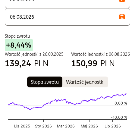
U - Dla klientów instytucjonalnych
W - Zbywane w ramach PPE i PPI
Stopa zwrotu
+8,44%
Wartość jednostki z
26.09.2025
Wartość jednostki z
06.08.2026
139,24
PLN
150,99
PLN
Stopa zwrotu
Wartość jednostki
Wykres
Wykres kombinowany z 2 seriami danych.
Wykres pokazuje historię wartości jednostki funduszu
0,00 %
Wykres ma 2 osi X wyświetlające Czas, i Czas.
-10,00 %
Wykres ma 2 osi Y wyświetlające Wartość jednostki w czasie,
Lis 2025
Sty 2026
Mar 2026
Maj 2026
Lip 2026