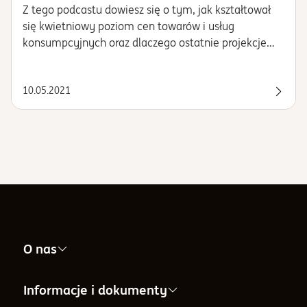
Z tego podcastu dowiesz się o tym, jak kształtował
się kwietniowy poziom cen towarów i usług
konsumpcyjnych oraz dlaczego ostatnie projekcje
NBP wskazują na to, że tępo wzrostu cen będzie
wyższe niż sądzono,tajemniczej grupie funduszy ASZ,
10.05.2021
które zaczynają przeżywać swoją drugą młodość i
Posłu
naszym nowym produkcie - NN (L) Total Return.
O nas
Nasza firma
Informacje i dokumenty