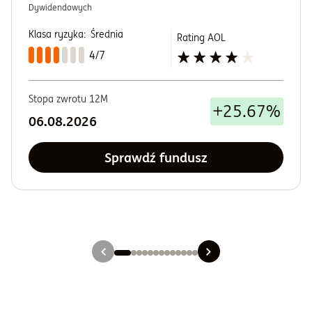
Dywidendowych
Klasa ryzyka:
Średnia
Rating AOL
4/7
Stopa zwrotu 12M
+25.67%
06.08.2026
Sprawdź fundusz
Slajd 1
Slajd 2
Slajd 3
Slajd 4
Slajd 5
Slajd 6
Slajd 7
Slajd 8
Slajd 9
Slajd 10
Slajd 11
Slajd 12
Slajd 13