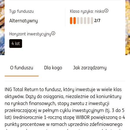
Typ funduszu
Klasa ryzyka: niska
Informacje i dokumenty
Alternatywny
2/7
O nas
Horyzont inwestycyjny
4 lat
Otwórz konto
Zaloguj
O funduszu
Dla kogo
Jak zarządzamy
ING Total Return to fundusz, który inwestuje w wiele klas
aktywów. Dąży do osiągania, niezależnie od koniunktury
na rynkach finansowych, stopy zwrotu z inwestycji
przekraczającej w pełnym cyklu inwestycyjnym (tj. 3 do 5
lat) średniorocznie 1-roczną stopę WIBOR powiększoną o 4
punkty procentowe w ramach uprzednio zdefiniowanego