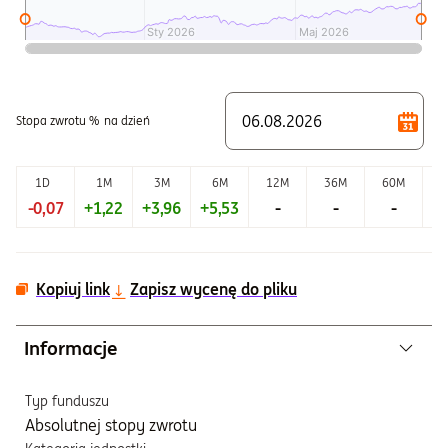
Sty 2026
Sty 2026
Maj 2026
Maj 2026
Koniec interaktywnego wykresu.
Stopa zwrotu %
na dzień
1D
1M
3M
6M
12M
36M
60M
-0,07
+1,22
+3,96
+5,53
-
-
-
+9
Kopiuj link
Zapisz wycenę do pliku
Informacje
Typ funduszu
Absolutnej stopy zwrotu