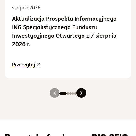
sierpnia
2026
Aktualizacja Prospektu Informacyjnego
ING Specjalistycznego Funduszu
Inwestycyjnego Otwartego z 7 sierpnia
2026 r.
aktualność Aktualizacja Prospektu Informacy
Przeczytaj
Slajd 1
Slajd 2
Slajd 3
Slajd 4
Slajd 5