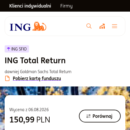
Klienci indywidualni
Firmy
Menu główne
Notowania
ING SFIO
ING Total Return
Emerytura
dawniej Goldman Sachs Total Return
Pobierz kartę funduszu
Inwestycje
Blog
Wycena z
06.08.2026
Porównaj
150,99
PLN
Centrum pomocy