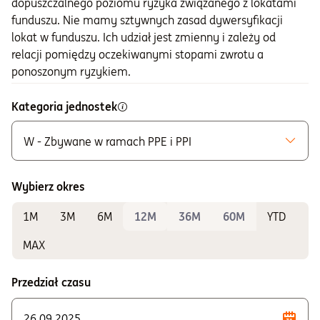
dopuszczalnego poziomu ryzyka związanego z lokatami
funduszu. Nie mamy sztywnych zasad dywersyfikacji
lokat w funduszu. Ich udział jest zmienny i zależy od
relacji pomiędzy oczekiwanymi stopami zwrotu a
ponoszonym ryzykiem.
Kategoria jednostek
W - Zbywane w ramach PPE i PPI
Możliwe do zakupu
A - Zbywane bez ograniczeń
Wybierz okres
K - Zbywane w ramach IKE i IKZE
1M
3M
6M
12M
36M
60M
YTD
Do sprawdzania wyników
F - Zbywane w ramach PPE i PPI
MAX
P - Zbywane w ramach PSI
Przedział czasu
S - Zbywane w ramach PPE i PPI
T - Zbywane w ramach PPE i PPI