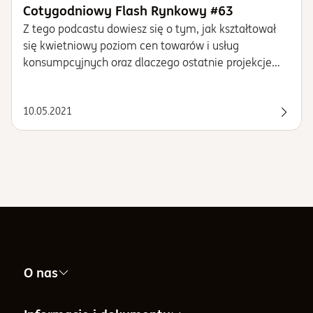
Cotygodniowy Flash Rynkowy #63
Z tego podcastu dowiesz się o tym, jak kształtował
się kwietniowy poziom cen towarów i usług
konsumpcyjnych oraz dlaczego ostatnie projekcje
NBP wskazują na to, że tępo wzrostu cen będzie
wyższe niż sądzono,tajemniczej grupie funduszy ASZ,
10.05.2021
które zaczynają przeżywać swoją drugą młodość i
Posłu
naszym nowym produkcie - NN (L) Total Return.
O nas
Nasza firma