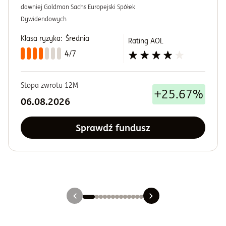
dawniej Goldman Sachs Europejski Spółek
Dywidendowych
Klasa ryzyka:
Średnia
Rating AOL
4/7
Stopa zwrotu 12M
+25.67%
06.08.2026
Sprawdź fundusz
Slajd 1
Slajd 2
Slajd 3
Slajd 4
Slajd 5
Slajd 6
Slajd 7
Slajd 8
Slajd 9
Slajd 10
Slajd 11
Slajd 12
Slajd 13