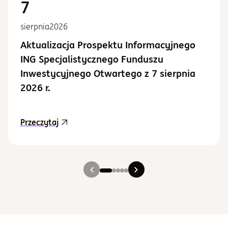
7
sierpnia
2026
Aktualizacja Prospektu Informacyjnego
ING Specjalistycznego Funduszu
Inwestycyjnego Otwartego z 7 sierpnia
2026 r.
aktualność Aktualizacja Prospektu Informacy
Przeczytaj
Slajd 1
Slajd 2
Slajd 3
Slajd 4
Slajd 5