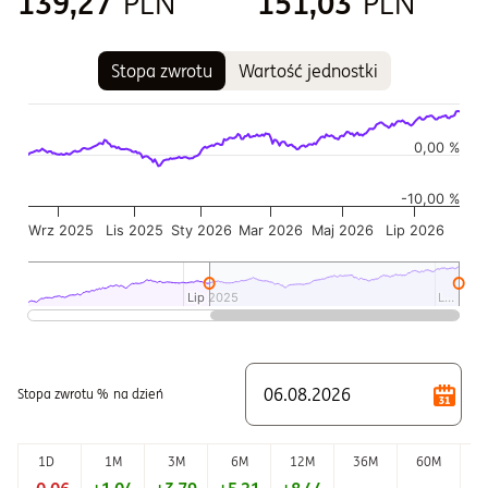
139,27
PLN
151,03
PLN
Stopa zwrotu
Wartość jednostki
Wykres
Wykres kombinowany z 2 seriami danych.
Wykres pokazuje historię wartości jednostki funduszu
0,00 %
Wykres ma 2 osi X wyświetlające Czas, i Czas.
-10,00 %
Wykres ma 2 osi Y wyświetlające Wartość jednostki w czasie,
Wrz 2025
Lis 2025
Sty 2026
Mar 2026
Maj 2026
Lip 2026
Lip 2025
Lip 2025
L…
L…
Koniec interaktywnego wykresu.
Stopa zwrotu %
na dzień
1D
1M
3M
6M
12M
36M
60M