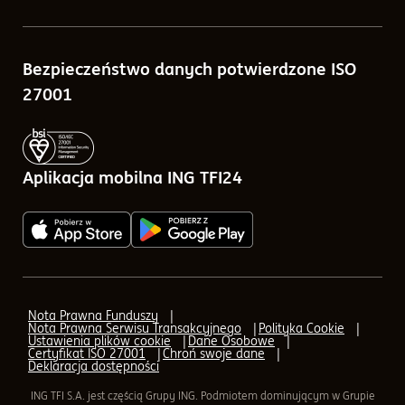
Porównywarka funduszy
Sprawozdania finansowe
Bezpieczeństwo danych potwierdzone ISO
Kalkulatory
Tabele opłat
27001
Blog
Zlecenia w ramach ING TFI24
Pytania i odpowiedzi
Aplikacja mobilna ING TFI24
Q&A - odpowiedzi na pytania o IKE, IKZE
AML (Przeciwdziałanie praniu pieniędzy)
AML - Transfer
Nota Prawna Funduszy
Nota Prawna Serwisu Transakcyjnego
Polityka Cookie
AML - formularz elektroniczny
Ustawienia plików cookie
Dane Osobowe
Certyfikat ISO 27001
Chroń swoje dane
Deklaracja dostępności
Aplikacja mobilna ING TFI24
ING TFI S.A. jest częścią Grupy ING. Podmiotem dominującym w Grupie