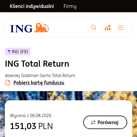
Klienci indywidualni
Firmy
Menu główne
Notowania
ING SFIO
ING Total Return
Emerytura
dawniej Goldman Sachs Total Return
Pobierz kartę funduszu
Inwestycje
Blog
Wycena z
06.08.2026
Porównaj
151,03
PLN
Centrum pomocy