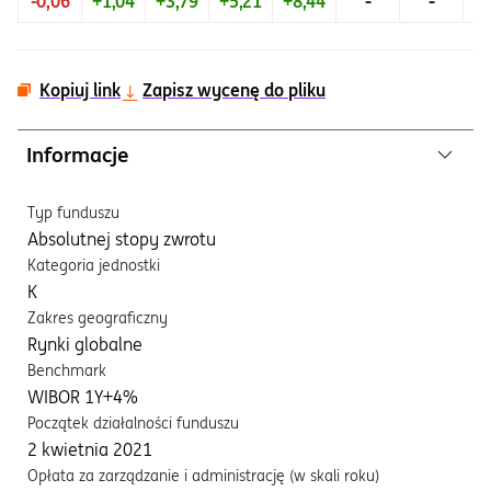
-0,06
+1,04
+3,79
+5,21
+8,44
-
-
+8
Kopiuj link
Zapisz wycenę do pliku
Informacje
Typ funduszu
Absolutnej stopy zwrotu
Kategoria jednostki
K
Zakres geograficzny
Rynki globalne
Benchmark
WIBOR 1Y+4%
Początek działalności funduszu
2 kwietnia 2021
Opłata za zarządzanie i administrację (w skali roku)