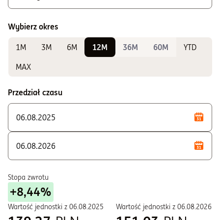
Możliwe do zakupu
A - Zbywane bez ograniczeń
Wybierz okres
K - Zbywane w ramach IKE i IKZE
1M
3M
6M
12M
36M
60M
YTD
Do sprawdzania wyników
F - Zbywane w ramach PPE i PPI
MAX
P - Zbywane w ramach PSI
Przedział czasu
S - Zbywane w ramach PPE i PPI
T - Zbywane w ramach PPE i PPI
U - Dla klientów instytucjonalnych
W - Zbywane w ramach PPE i PPI
Stopa zwrotu
+8,44%
Wartość jednostki z
06.08.2025
Wartość jednostki z
06.08.2026