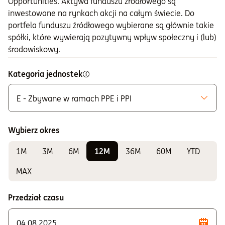
Opportunities. Aktywa funduszu źródłowego są
inwestowane na rynkach akcji na całym świecie. Do
portfela funduszu źródłowego wybierane są głównie takie
spółki, które wywierają pozytywny wpływ społeczny i (lub)
środowiskowy.
Kategoria jednostek
E - Zbywane w ramach PPE i PPI
Możliwe do zakupu
A - Zbywane bez ograniczeń
Wybierz okres
K - Zbywane w ramach IKE i IKZE
1M
3M
6M
12M
36M
60M
YTD
Do sprawdzania wyników
E - Zbywane w ramach PPE i PPI
MAX
F - Zbywane w ramach PPE i PPI
Przedział czasu
P - Zbywane w ramach PSI
S - Zbywane w ramach PPE i PPI