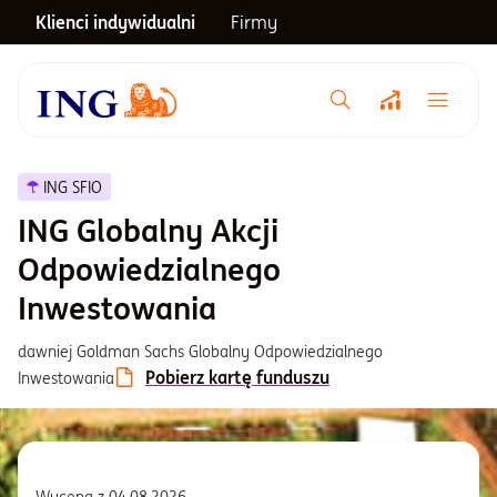
Klienci indywidualni
Firmy
Menu główne
Notowania
ING SFIO
ING Globalny Akcji
Emerytura
Odpowiedzialnego
Inwestowania
Inwestycje
dawniej Goldman Sachs Globalny Odpowiedzialnego
Pobierz kartę funduszu
Inwestowania
Blog
Centrum pomocy