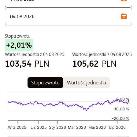
T - Zbywane w ramach PPE i PPI
W - Zbywane w ramach PPE i PPI
Stopa zwrotu
+2,01%
Wartość jednostki z
04.08.2025
Wartość jednostki z
04.08.2026
103,54
PLN
105,62
PLN
Stopa zwrotu
Wartość jednostki
Wykres
Wykres kombinowany z 2 seriami danych.
0,00 %
Wykres pokazuje historię wartości jednostki funduszu
-10,00 %
Wykres ma 2 osi X wyświetlające Czas, i Czas.
-20,00 %
Wykres ma 2 osi Y wyświetlające Wartość jednostki w czasie,
Wrz 2025
Lis 2025
Sty 2026
Mar 2026
Maj 2026
Lip 2026