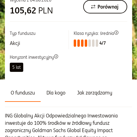
Wycena z
04.08.2026
Porównaj
105,62
PLN
Informacje i dokumenty
O nas
Typ funduszu
Klasa ryzyka: średnia
Akcji
4/7
Otwórz konto
Horyzont inwestycyjny
5 lat
Zaloguj
O funduszu
Dla kogo
Jak zarządzamy
ING Globalny Akcji Odpowiedzialnego Inwestowania
inwestuje do 100% środków w źródłowy fundusz
zagraniczny Goldman Sachs Global Equity Impact