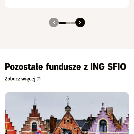
Slajd 1
Slajd 2
Slajd 3
Slajd 4
Slajd 5
Pozostałe fundusze z ING SFIO
Zobacz więcej