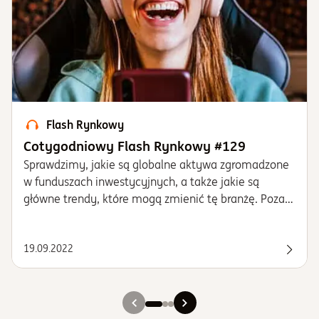
Flash Rynkowy
Cotygodniowy Flash Rynkowy #129
Sprawdzimy, jakie są globalne aktywa zgromadzone
w funduszach inwestycyjnych, a także jakie są
główne trendy, które mogą zmienić tę branżę. Poza
tym, dlaczego ostatnia podwyżka stóp miała
niewielki wpływ na wyniki funduszy?
19.09.2022
Posłu
Slajd 1
Slajd 2
Slajd 3