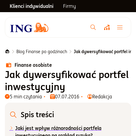
Klienci indywidualni
Firmy
Menu główne
Notowania
Blog Finanse po godzinach
Jak dywersyfikować portfel in
Finanse osobiste
Emerytura
Jak dywersyfikować portfel
inwestycyjny
Inwestycje
5 min czytania
07.07.2016
Redakcja
Blog
Spis treści
Jaki jest wpływ różnorodności portfela
Centrum pomocy
inwestycyjnego na rozkład ryzyka?