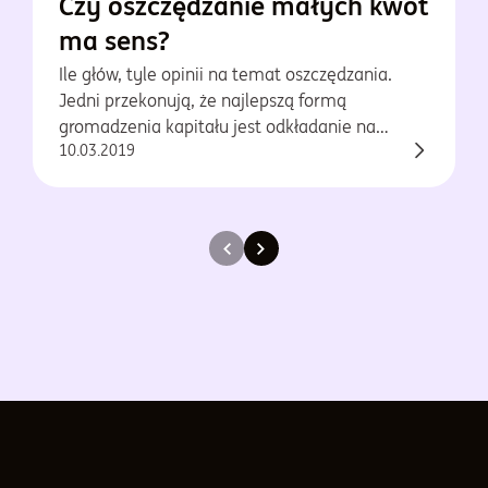
Czy oszczędzanie małych kwot
ma sens?
Ile głów, tyle opinii na temat oszczędzania.
Jedni przekonują, że najlepszą formą
gromadzenia kapitału jest odkładanie na
10.03.2019
rachunku oszczędnościowym, inni widzą szanse
jedynie w agresywnym inwestowaniu.