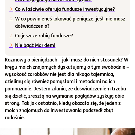
Co właściwie oferują fundusze inwestycyjne?
Informacje i dokumenty
W co powinieneś lokować pieniądze, jeśli nie masz
doświadczenia?
O nas
Co jeszcze robią fundusze?
Nie bądź Markiem!
Otwórz konto
Rozmowy o pieniądzach – jaki masz do nich stosunek? W
kręgu moich znajomych dyskutujemy o tym swobodnie –
Zaloguj
wysokość zarobków nie jest dla nikogo tajemnicą,
dzielimy się również pomysłami i metodami na ich
pomnażanie. Jestem zdania, że doświadczeniem trzeba
się dzielić, zresztą na wymianie poglądów zyskują obie
strony. Tak jak ostatnio, kiedy okazało się, że jeden z
moich znajomych do inwestowania podszedł zbyt
radośnie.