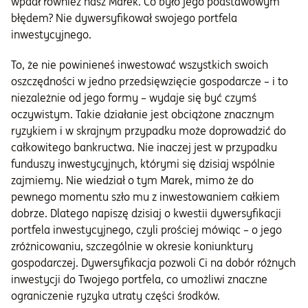
wpadł również nasz Marek. Co było jego podstawowym
błędem? Nie dywersyfikował swojego portfela
inwestycyjnego.
To, że nie powinieneś inwestować wszystkich swoich
oszczędności w jedno przedsięwzięcie gospodarcze – i to
niezależnie od jego formy – wydaje się być czymś
oczywistym. Takie działanie jest obciążone znacznym
ryzykiem i w skrajnym przypadku może doprowadzić do
całkowitego bankructwa. Nie inaczej jest w przypadku
funduszy inwestycyjnych, którymi się dzisiaj wspólnie
zajmiemy. Nie wiedział o tym Marek, mimo że do
pewnego momentu szło mu z inwestowaniem całkiem
dobrze. Dlatego napiszę dzisiaj o kwestii dywersyfikacji
portfela inwestycyjnego, czyli prościej mówiąc – o jego
zróżnicowaniu, szczególnie w okresie koniunktury
gospodarczej. Dywersyfikacja pozwoli Ci na dobór różnych
inwestycji do Twojego portfela, co umożliwi znaczne
ograniczenie ryzyka utraty części środków.