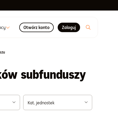
ocy
Otwórz konto
Zaloguj
szu
ików subfunduszy
Kat. jednostek