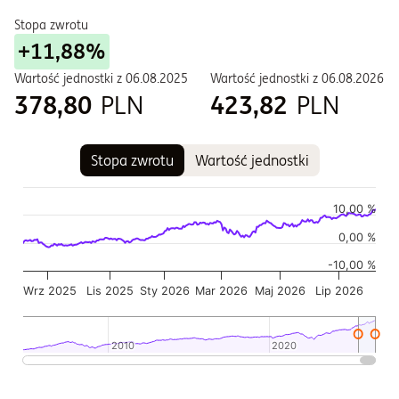
Stopa zwrotu
+11,88%
Wartość jednostki z
06.08.2025
Wartość jednostki z
06.08.2026
378,80
PLN
423,82
PLN
Stopa zwrotu
Wartość jednostki
Wykres
Wykres kombinowany z 2 seriami danych.
10,00 %
Wykres pokazuje historię wartości jednostki funduszu
0,00 %
Wykres ma 2 osi X wyświetlające Czas, i Czas.
-10,00 %
Wykres ma 2 osi Y wyświetlające Wartość jednostki w czasie,
Wrz 2025
Lis 2025
Sty 2026
Mar 2026
Maj 2026
Lip 2026
2010
2010
2020
2020
Koniec interaktywnego wykresu.