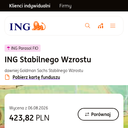
Klienci indywidualni
Firmy
Menu główne
Notowania
ING Parasol FIO
ING Stabilnego Wzrostu
Emerytura
dawniej Goldman Sachs Stabilnego Wzrostu
Pobierz kartę funduszu
Inwestycje
Blog
Wycena z
06.08.2026
Porównaj
423,82
PLN
Centrum pomocy