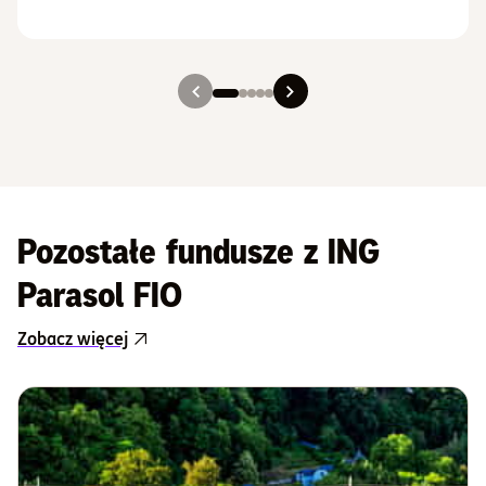
Slajd 1
Slajd 2
Slajd 3
Slajd 4
Slajd 5
Pozostałe fundusze z ING
Parasol FIO
Zobacz więcej