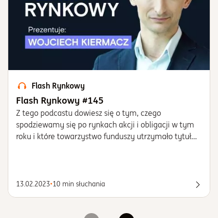
Flash Rynkowy
Flash Rynkowy #145
​​​​​​​Z tego podcastu dowiesz się o tym, czego
spodziewamy się po rynkach akcji i obligacji w tym
roku i które towarzystwo funduszy utrzymało tytuł
najlepszego TFI w Polsce i dlaczego właśnie Goldman
Sachs TFI.
13.02.2023
•
10 min słuchania
Posłu