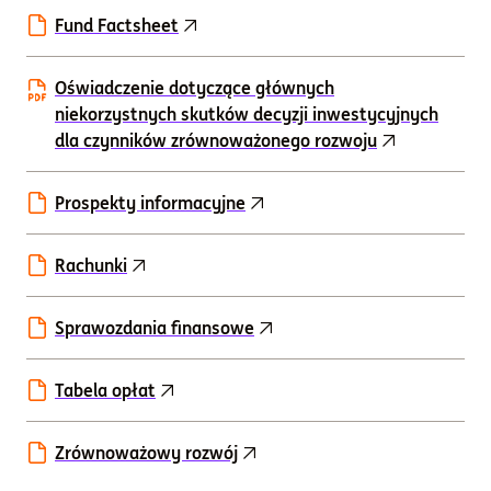
Fund Factsheet
Oświadczenie dotyczące głównych
niekorzystnych skutków decyzji inwestycyjnych
dla czynników zrównoważonego rozwoju
Prospekty informacyjne
Rachunki
Sprawozdania finansowe
Tabela opłat
Zrównoważowy rozwój