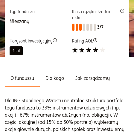
Typ funduszu
Klasa ryzyka: średnio
Informacje i dokumenty
niska
Mieszany
3/7
O nas
Horyzont inwestycyjny
Rating AOL
3 lat
Otwórz konto
Zaloguj
O funduszu
Dla kogo
Jak zarządzamy
Dla ING Stabilnego Wzrostu neutralna struktura portfela
tego funduszu to 33% instrumentów udziałowych (np.
akcji) i 67% instrumentów dłużnych (np. obligacji). W
części akcyjnej (od 15% do 50% portfela) wybieramy
akcje głównie dużych, polskich spółek oraz inwestujemy