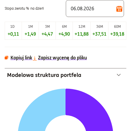
Stopa zwrotu %
na dzień
1D
1M
3M
6M
12M
36M
60M
+0,11
+1,49
+4,47
+4,90
+11,88
+37,51
+39,18
Kopiuj link
Zapisz wycenę do pliku
Modelowa struktura portfela