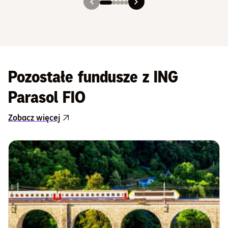
Slajd 1
Slajd 2
Slajd 3
Slajd 4
Slajd 5
Pozostałe fundusze z ING
Parasol FIO
Zobacz więcej