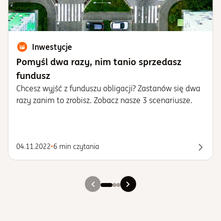
Inwestycje
Pomyśl dwa razy, nim tanio sprzedasz
fundusz
Chcesz wyjść z funduszu obligacji? Zastanów się dwa
razy zanim to zrobisz. Zobacz nasze 3 scenariusze.
04.11.2022
•
6 min czytania
Spraw
Slajd 1
Slajd 2
Slajd 3