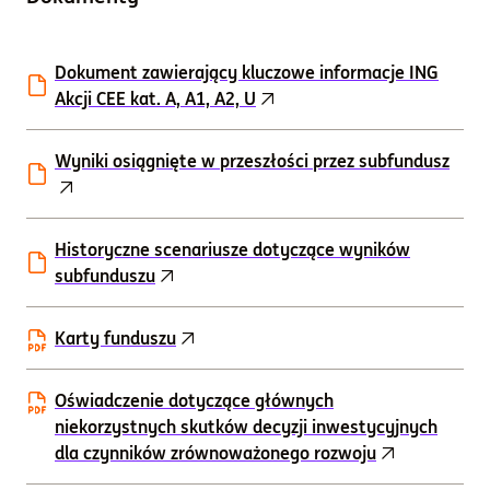
Dokument zawierający kluczowe informacje ING
Akcji CEE kat. A, A1, A2, U
Wyniki osiągnięte w przeszłości przez subfundusz
Historyczne scenariusze dotyczące wyników
subfunduszu
Karty funduszu
Oświadczenie dotyczące głównych
niekorzystnych skutków decyzji inwestycyjnych
dla czynników zrównoważonego rozwoju