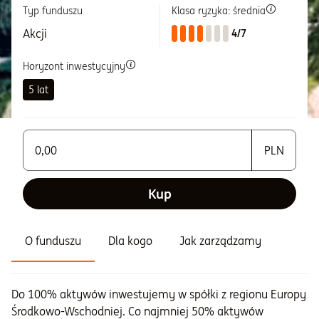
Typ funduszu
Klasa ryzyka: średnia
Informacje i dokumenty
Akcji
4/7
Horyzont inwestycyjny
O nas
5 lat
Otwórz konto
Zaloguj
Wprowadź wartość większą od 1
Kup
O funduszu
Dla kogo
Jak zarządzamy
Do 100% aktywów inwestujemy w spółki z regionu Europy
Środkowo-Wschodniej. Co najmniej 50% aktywów