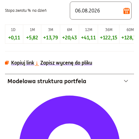
Stopa zwrotu %
na dzień
1D
1M
3M
6M
12M
36M
60M
+0,11
+5,82
+13,79
+20,43
+41,11
+122,15
+128,72
Kopiuj link
Zapisz wycenę do pliku
Modelowa struktura portfela