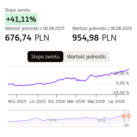
Stopa zwrotu
+41,11%
Wartość jednostki z
06.08.2025
Wartość jednostki z
06.08.2026
676,74
PLN
954,98
PLN
Stopa zwrotu
Wartość jednostki
Wykres
Wykres kombinowany z 2 seriami danych.
25,00 %
Wykres pokazuje historię wartości jednostki funduszu
0,00 %
Wykres ma 2 osi X wyświetlające Czas, i Czas.
-25,00 %
Wykres ma 2 osi Y wyświetlające Wartość jednostki w czasie,
Wrz 2025
Lis 2025
Sty 2026
Mar 2026
Maj 2026
Lip 2026
2010
2010
2020
2020
Koniec interaktywnego wykresu.