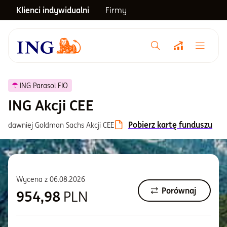
Klienci indywidualni
Firmy
Menu główne
Notowania
ING Parasol FIO
ING Akcji CEE
Emerytura
Pobierz kartę funduszu
dawniej Goldman Sachs Akcji CEE
Inwestycje
Wycena z
06.08.2026
Blog
Porównaj
954,98
PLN
Centrum pomocy