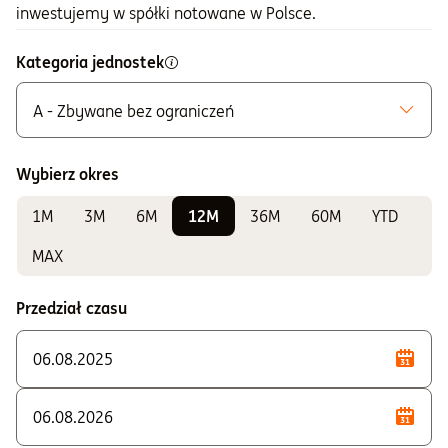
inwestujemy w spółki notowane w Polsce.
Kategoria jednostek
A - Zbywane bez ograniczeń
Możliwe do zakupu
A - Zbywane bez ograniczeń
Wybierz okres
K - Zbywane w ramach IKE i IKZE
1M
3M
6M
12M
36M
60M
YTD
Do sprawdzania wyników
A2 - Dla klienta instytucjonalnego
MAX
Przedział czasu