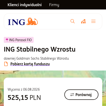
Klienci indywidualni
Firmy
Menu główne
Notowania
ING Parasol FIO
ING Stabilnego Wzrostu
Emerytura
dawniej Goldman Sachs Stabilnego Wzrostu
Pobierz kartę funduszu
Inwestycje
Blog
Wycena z
06.08.2026
Porównaj
525,15
PLN
Centrum pomocy