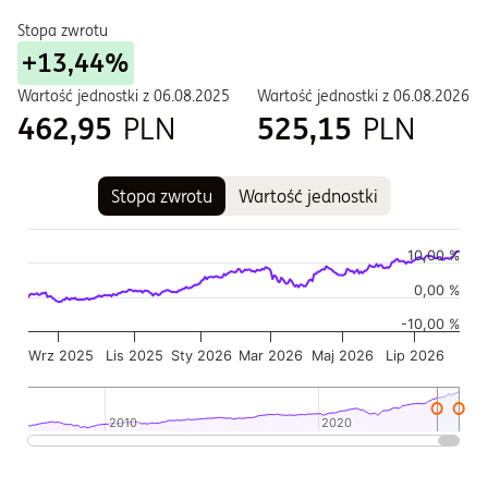
Stopa zwrotu
+13,44%
Wartość jednostki z
06.08.2025
Wartość jednostki z
06.08.2026
462,95
PLN
525,15
PLN
Stopa zwrotu
Wartość jednostki
Wykres
Wykres kombinowany z 2 seriami danych.
10,00 %
Wykres pokazuje historię wartości jednostki funduszu
0,00 %
Wykres ma 2 osi X wyświetlające Czas, i Czas.
-10,00 %
Wykres ma 2 osi Y wyświetlające Wartość jednostki w czasie,
Wrz 2025
Lis 2025
Sty 2026
Mar 2026
Maj 2026
Lip 2026
2010
2010
2020
2020
Koniec interaktywnego wykresu.