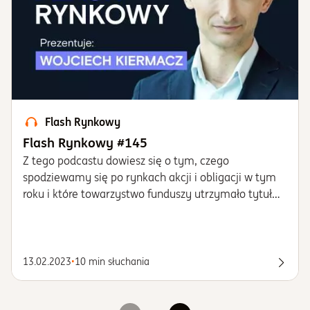
Flash Rynkowy
Flash Rynkowy #145
​​​​​​​Z tego podcastu dowiesz się o tym, czego
spodziewamy się po rynkach akcji i obligacji w tym
roku i które towarzystwo funduszy utrzymało tytuł
najlepszego TFI w Polsce i dlaczego właśnie Goldman
Sachs TFI.
13.02.2023
•
10 min słuchania
Posłu