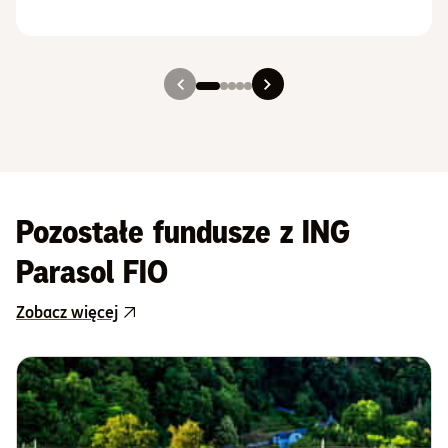
Slajd 1
Slajd 2
Slajd 3
Slajd 4
Slajd 5
Pozostałe fundusze z ING
Parasol FIO
Zobacz więcej