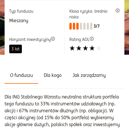
Typ funduszu
Klasa ryzyka: średnio
Informacje i dokumenty
niska
Mieszany
3/7
O nas
Horyzont inwestycyjny
Rating AOL
3 lat
Otwórz konto
Zaloguj
O funduszu
Dla kogo
Jak zarządzamy
Dla ING Stabilnego Wzrostu neutralna struktura portfela
tego funduszu to 33% instrumentów udziałowych (np.
akcji) i 67% instrumentów dłużnych (np. obligacji). W
części akcyjnej (od 15% do 50% portfela) wybieramy
akcje głównie dużych, polskich spółek oraz inwestujemy