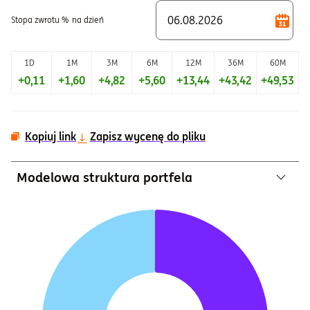
Stopa zwrotu %
na dzień
1D
1M
3M
6M
12M
36M
60M
+0,11
+1,60
+4,82
+5,60
+13,44
+43,42
+49,53
Kopiuj link
Zapisz wycenę do pliku
Modelowa struktura portfela