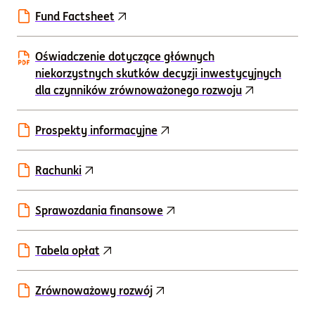
Fund Factsheet
Oświadczenie dotyczące głównych
niekorzystnych skutków decyzji inwestycyjnych
dla czynników zrównoważonego rozwoju
Prospekty informacyjne
Rachunki
Sprawozdania finansowe
Tabela opłat
Zrównoważowy rozwój