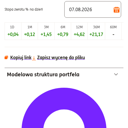
Stopa zwrotu %
na dzień
1D
1M
3M
6M
12M
36M
60M
+0,04
+0,12
+1,45
+0,79
+4,62
+21,17
-
+
Kopiuj link
Zapisz wycenę do pliku
Modelowa struktura portfela