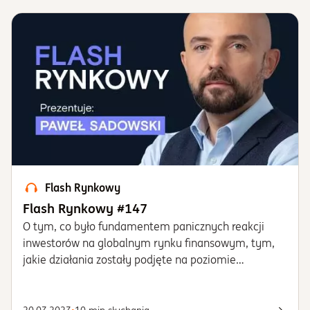
Flash Rynkowy
Flash Rynkowy #147
O tym, co było fundamentem panicznych reakcji
inwestorów na globalnym rynku finansowym, tym,
jakie działania zostały podjęte na poziomie
federalnym w USA, aby chronić system bankowy
przed kryzysem zaufania, tym, jakie implikacje
rynkowe niesie ze sobą „zamieszanie” wokół