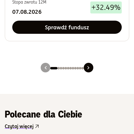
Stopa zwrotu 12M
+32.49%
07.08.2026
Sprawdź fundusz
Slajd 1
Slajd 2
Slajd 3
Slajd 4
Slajd 5
Slajd 6
Slajd 7
Slajd 8
Slajd 9
Slajd 10
Slajd 11
Slajd 12
Polecane dla Ciebie
Czytaj więcej