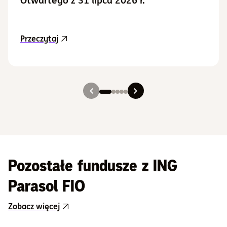
aktualność Aktualizacja Prospektu Informacy
Przeczytaj
Slajd 1
Slajd 2
Slajd 3
Slajd 4
Slajd 5
Pozostałe fundusze z ING
Parasol FIO
Zobacz więcej