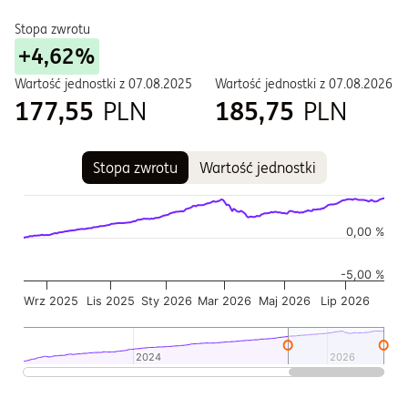
Stopa zwrotu
+4,62%
Wartość jednostki z
07.08.2025
Wartość jednostki z
07.08.2026
177,55
PLN
185,75
PLN
Stopa zwrotu
Wartość jednostki
Wykres
Wykres kombinowany z 2 seriami danych.
Wykres pokazuje historię wartości jednostki funduszu
0,00 %
Wykres ma 2 osi X wyświetlające Czas, i Czas.
-5,00 %
Wykres ma 2 osi Y wyświetlające Wartość jednostki w czasie,
Wrz 2025
Lis 2025
Sty 2026
Mar 2026
Maj 2026
Lip 2026
2024
2024
2026
2026
Koniec interaktywnego wykresu.