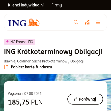
Klienci indywidualni
Firmy
Menu główne
Notowania
ING Parasol FIO
ING Krótkoterminowy Obligacji
Emerytura
dawniej Goldman Sachs Krótkoterminowy Obligacji
Pobierz kartę funduszu
Inwestycje
Blog
Wycena z
07.08.2026
Porównaj
185,75
PLN
Centrum pomocy