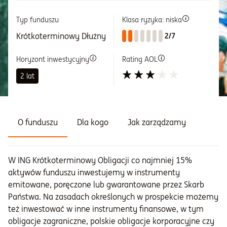
Typ funduszu
Klasa ryzyka: niska
Informacje i dokumenty
Krótkoterminowy Dłużny
2/7
O nas
Horyzont inwestycyjny
Rating AOL
2 lat
Otwórz konto
Zaloguj
O funduszu
Dla kogo
Jak zarządzamy
W ING Krótkoterminowy Obligacji co najmniej 15%
aktywów funduszu inwestujemy w instrumenty
emitowane, poręczone lub gwarantowane przez Skarb
Państwa. Na zasadach określonych w prospekcie możemy
też inwestować w inne instrumenty finansowe, w tym
obligacje zagraniczne, polskie obligacje korporacyjne czy