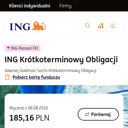
Klienci indywidualni
Firmy
Menu główne
Notowania
ING Parasol FIO
ING Krótkoterminowy Obligacji
Emerytura
dawniej Goldman Sachs Krótkoterminowy Obligacji
Pobierz kartę funduszu
Inwestycje
Blog
Wycena z
06.08.2026
Porównaj
185,16
PLN
Centrum pomocy