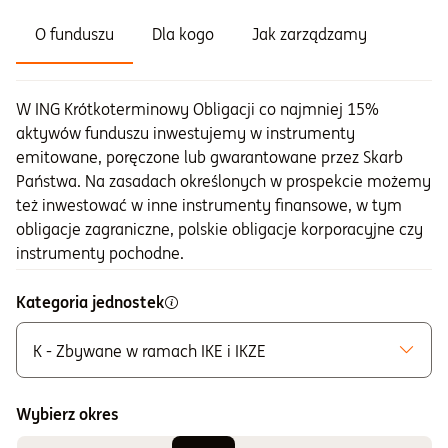
O funduszu
Dla kogo
Jak zarządzamy
W ING Krótkoterminowy Obligacji co najmniej 15%
aktywów funduszu inwestujemy w instrumenty
emitowane, poręczone lub gwarantowane przez Skarb
Państwa. Na zasadach określonych w prospekcie możemy
też inwestować w inne instrumenty finansowe, w tym
obligacje zagraniczne, polskie obligacje korporacyjne czy
instrumenty pochodne.
Kategoria jednostek
K - Zbywane w ramach IKE i IKZE
Możliwe do zakupu
A - Zbywane bez ograniczeń
Wybierz okres
K - Zbywane w ramach IKE i IKZE