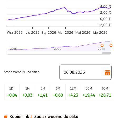
Wykres
Wykres kombinowany z 2 seriami danych.
4,00 %
Wykres pokazuje historię wartości jednostki funduszu
2,00 %
Wykres ma 2 osi X wyświetlające Czas, i Czas.
0,00 %
-2,00 %
Wykres ma 2 osi Y wyświetlające Wartość jednostki w czasie,
Wrz 2025
Lis 2025
Sty 2026
Mar 2026
Maj 2026
Lip 2026
2015
2015
2020
2020
2025
2025
Koniec interaktywnego wykresu.
Stopa zwrotu %
na dzień
1D
1M
3M
6M
12M
36M
60M
+0,04
+0,03
+1,41
+0,60
+4,23
+19,44
+28,71
+
Kopiuj link
Zapisz wycenę do pliku