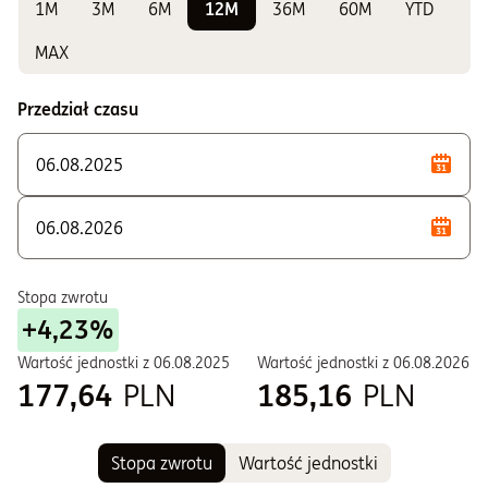
1M
3M
6M
12M
36M
60M
YTD
Do sprawdzania wyników
E - Zbywane w ramach PPE i PPI
MAX
F - Zbywane w ramach PPE i PPI
Przedział czasu
P - Zbywane w ramach PSI
S - Zbywane w ramach PPE i PPI
T - Zbywane w ramach PPE i PPI
U - Dla klientów instytucjonalnych
W - Zbywane w ramach PPE i PPI
Stopa zwrotu
+4,23%
Wartość jednostki z
06.08.2025
Wartość jednostki z
06.08.2026
177,64
PLN
185,16
PLN
Stopa zwrotu
Wartość jednostki