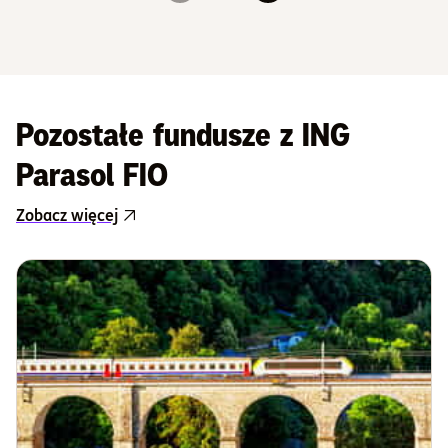
Slajd 1
Slajd 2
Slajd 3
Slajd 4
Slajd 5
Pozostałe fundusze z ING
Parasol FIO
Zobacz więcej