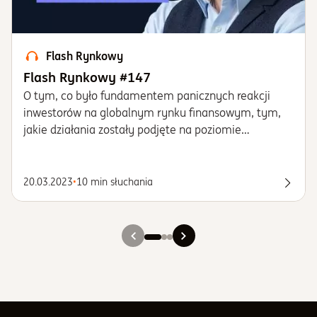
Flash Rynkowy
Flash Rynkowy #147
O tym, co było fundamentem panicznych reakcji
inwestorów na globalnym rynku finansowym, tym,
jakie działania zostały podjęte na poziomie
federalnym w USA, aby chronić system bankowy
przed kryzysem zaufania, tym, jakie implikacje
rynkowe niesie ze sobą „zamieszanie” wokół
20.03.2023
•
10 min słuchania
Posłu
regionalnych banków z USA i prognozach w
odniesieniu do dalszej ścieżki stóp procentowych,
którą podąży FED.
Slajd 1
Slajd 2
Slajd 3