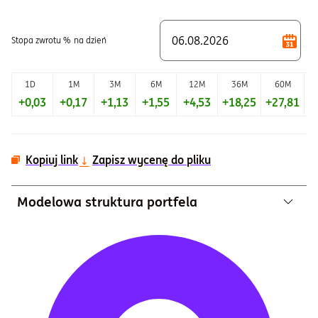
Koniec interaktywnego wykresu.
Stopa zwrotu %
na dzień
1D
1M
3M
6M
12M
36M
60M
+0,03
+0,17
+1,13
+1,55
+4,53
+18,25
+27,81
+
Kopiuj link
Zapisz wycenę do pliku
Modelowa struktura portfela