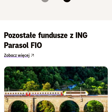
Slajd 1
Slajd 2
Slajd 3
Slajd 4
Slajd 5
Pozostałe fundusze z ING
Parasol FIO
Zobacz więcej