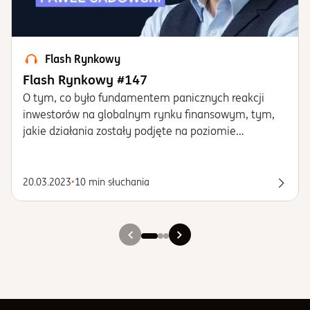
Flash Rynkowy
Flash Rynkowy #147
O tym, co było fundamentem panicznych reakcji
inwestorów na globalnym rynku finansowym, tym,
jakie działania zostały podjęte na poziomie
federalnym w USA, aby chronić system bankowy
przed kryzysem zaufania, tym, jakie implikacje
rynkowe niesie ze sobą „zamieszanie” wokół
20.03.2023
•
10 min słuchania
Posłu
regionalnych banków z USA i prognozach w
odniesieniu do dalszej ścieżki stóp procentowych,
którą podąży FED.
Slajd 1
Slajd 2
Slajd 3