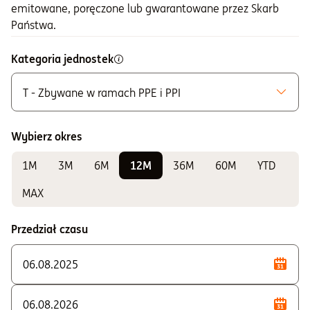
emitowane, poręczone lub gwarantowane przez Skarb
Państwa.
Kategoria jednostek
T - Zbywane w ramach PPE i PPI
Możliwe do zakupu
A - Zbywane bez ograniczeń
Wybierz okres
K - Zbywane w ramach IKE i IKZE
1M
3M
6M
12M
36M
60M
YTD
Do sprawdzania wyników
E - Zbywane w ramach PPE i PPI
MAX
F - Zbywane w ramach PPE i PPI
Przedział czasu
P - Zbywane w ramach PSI
S - Zbywane w ramach PPE i PPI
T - Zbywane w ramach PPE i PPI
U - Dla klientów instytucjonalnych