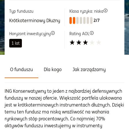
Typ funduszu
Klasa ryzyka: niska
Informacje i dokumenty
Krótkoterminowy Dłużny
2/7
O nas
Horyzont inwestycyjny
Rating AOL
1 lat
Otwórz konto
Zaloguj
O funduszu
Dla kogo
Jak zarządzamy
ING Konserwatywny to jeden z najbardziej defensywnych
funduszy w naszej ofercie. Większość portfela ulokowana
jest w krótkoterminowych instrumentach dłużnych. Dzięki
temu ten fundusz ma niską wrażliwość na wahania
rynkowych stóp procentowych. Co najmniej 70%
aktywów funduszu inwestujemy w instrumenty