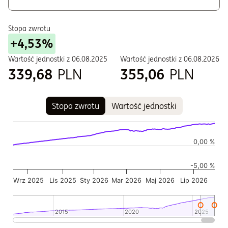
W - Zbywane w ramach PPE i PPI
Stopa zwrotu
+4,53%
Wartość jednostki z
06.08.2025
Wartość jednostki z
06.08.2026
339,68
PLN
355,06
PLN
Stopa zwrotu
Wartość jednostki
Wykres
Wykres kombinowany z 2 seriami danych.
Wykres pokazuje historię wartości jednostki funduszu
0,00 %
Wykres ma 2 osi X wyświetlające Czas, i Czas.
-5,00 %
Wykres ma 2 osi Y wyświetlające Wartość jednostki w czasie,
Wrz 2025
Lis 2025
Sty 2026
Mar 2026
Maj 2026
Lip 2026
2015
2015
2020
2020
2025
2025