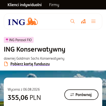
Klienci indywidualni
Firmy
Menu główne
Notowania
ING Parasol FIO
ING Konserwatywny
Emerytura
dawniej Goldman Sachs Konserwatywny
Pobierz kartę funduszu
Inwestycje
Blog
Wycena z
06.08.2026
Porównaj
355,06
PLN
Centrum pomocy