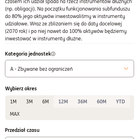
czasem ich udział spada na rzecz instrumentów dłużnych
(np. obligacji). Na początku funkcjonowania subfunduszu
do 80% jego aktywów inwestowaliśmy w instrumenty
udziałowe. Wraz ze zbliżaniem się do daty docelowej
(2070 rok) i po niej nawet do 100% aktywów będziemy
inwestować w instrumenty dłużne.
Kategoria jednostek
A - Zbywane bez ograniczeń
Możliwe do zakupu
A - Zbywane bez ograniczeń
Wybierz okres
1M
3M
6M
12M
36M
60M
YTD
MAX
Przedział czasu