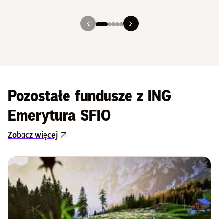
Slajd 1
Slajd 2
Slajd 3
Slajd 4
Slajd 5
Pozostałe fundusze z ING
Emerytura SFIO
Zobacz więcej