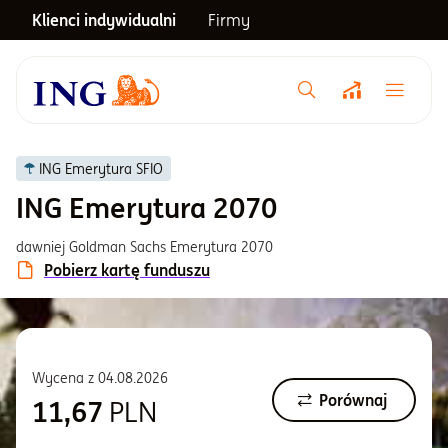
Klienci indywidualni
Firmy
Menu główne
Notowania
ING Emerytura SFIO
ING Emerytura 2070
Emerytura
dawniej Goldman Sachs Emerytura 2070
Pobierz kartę funduszu
Inwestycje
Blog
Wycena z
04.08.2026
Porównaj
11,67
PLN
Centrum pomocy