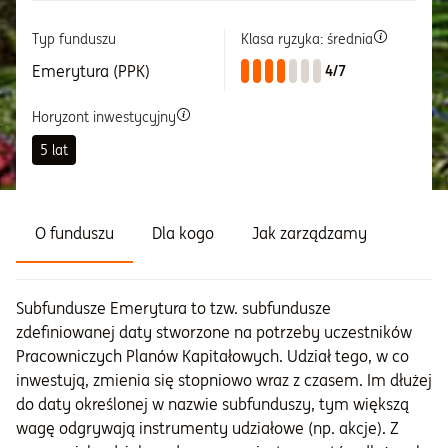
Typ funduszu
Klasa ryzyka: średnia
Informacje i dokumenty
Emerytura (PPK)
4/7
O nas
Horyzont inwestycyjny
5 lat
Otwórz konto
Zaloguj
O funduszu
Dla kogo
Jak zarządzamy
Subfundusze Emerytura to tzw. subfundusze
zdefiniowanej daty stworzone na potrzeby uczestników
Pracowniczych Planów Kapitałowych. Udział tego, w co
inwestują, zmienia się stopniowo wraz z czasem. Im dłużej
do daty określonej w nazwie subfunduszy, tym większą
wagę odgrywają instrumenty udziałowe (np. akcje). Z