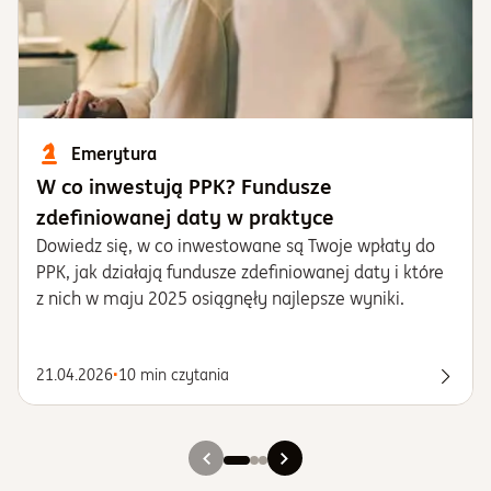
Emerytura
W co inwestują PPK? Fundusze
zdefiniowanej daty w praktyce
Dowiedz się, w co inwestowane są Twoje wpłaty do
PPK, jak działają fundusze zdefiniowanej daty i które
z nich w maju 2025 osiągnęły najlepsze wyniki.
21.04.2026
•
10 min czytania
Przec
Slajd 1
Slajd 2
Slajd 3