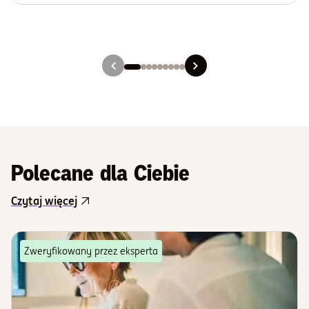
Slajd 1
Slajd 2
Slajd 3
Slajd 4
Slajd 5
Slajd 6
Slajd 7
Slajd 8
Slajd 9
Polecane dla Ciebie
Czytaj więcej
Zweryfikowany przez eksperta