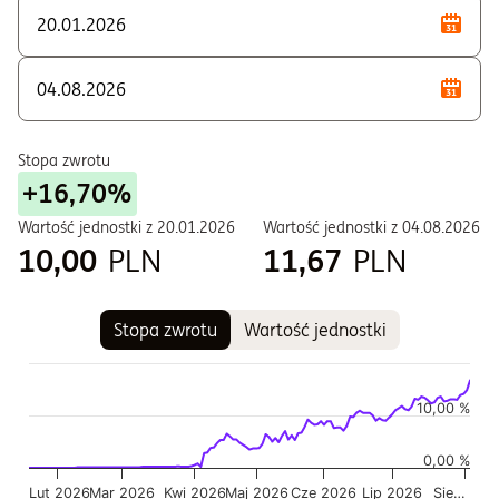
Stopa zwrotu
+16,70%
Wartość jednostki z
20.01.2026
Wartość jednostki z
04.08.2026
10,00
PLN
11,67
PLN
Stopa zwrotu
Wartość jednostki
Wykres
Wykres kombinowany z 2 seriami danych.
Wykres pokazuje historię wartości jednostki funduszu
10,00 %
Wykres ma 2 osi X wyświetlające Czas, i Czas.
0,00 %
Wykres ma 2 osi Y wyświetlające Wartość jednostki w czasie,
Lut 2026
Mar 2026
Kwi 2026
Maj 2026
Cze 2026
Lip 2026
Sie…