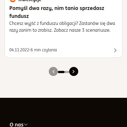
Pomyśl dwa razy, nim tanio sprzedasz
fundusz
Chcesz wyjść z funduszu obligacji? Zastanów się dwa
razy zanim to zrobisz. Zobacz nasze 3 scenariusze.
04.11.2022
•
6 min czytania
Spraw
Slajd 1
Slajd 2
Slajd 3
O nas