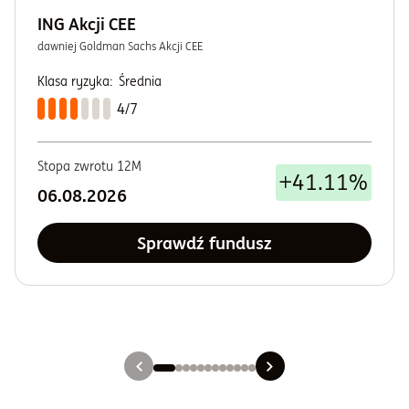
ING Akcji CEE
dawniej Goldman Sachs Akcji CEE
Klasa ryzyka:
Średnia
4/7
Stopa zwrotu 12M
+41.11%
06.08.2026
Sprawdź fundusz
Slajd 1
Slajd 2
Slajd 3
Slajd 4
Slajd 5
Slajd 6
Slajd 7
Slajd 8
Slajd 9
Slajd 10
Slajd 11
Slajd 12