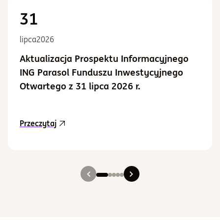
31
lipca
2026
Aktualizacja Prospektu Informacyjnego
ING Parasol Funduszu Inwestycyjnego
Otwartego z 31 lipca 2026 r.
aktualność Aktualizacja Prospektu Informacy
Przeczytaj
Slajd 1
Slajd 2
Slajd 3
Slajd 4
Slajd 5