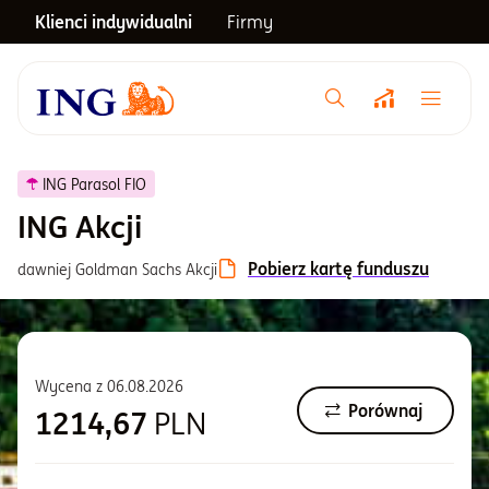
Klienci indywidualni
Firmy
Menu główne
Notowania
ING Parasol FIO
ING Akcji
Emerytura
Pobierz kartę funduszu
dawniej Goldman Sachs Akcji
Inwestycje
Wycena z
06.08.2026
Blog
Porównaj
1214,67
PLN
Centrum pomocy