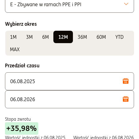
E - Zbywane w ramach PPE i PPI
Możliwe do zakupu
A - Zbywane bez ograniczeń
Wybierz okres
K - Zbywane w ramach IKE i IKZE
1M
3M
6M
12M
36M
60M
YTD
Do sprawdzania wyników
E - Zbywane w ramach PPE i PPI
MAX
F - Zbywane w ramach PPE i PPI
Przedział czasu
I - Zbywane w ramach IKE
S - Zbywane w ramach PPE i PPI
T - Zbywane w ramach PPE i PPI
U - Dla klientów instytucjonalnych
W - Zbywane w ramach PPE i PPI
Stopa zwrotu
+35,98%
Wartość jednostki z
06.08.2025
Wartość jednostki z
06.08.2026