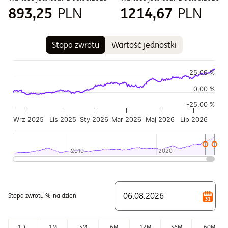
893,25
PLN
1214,67
PLN
Stopa zwrotu
Wartość jednostki
Wykres
Wykres kombinowany z 2 seriami danych.
25,00 %
Wykres pokazuje historię wartości jednostki funduszu
0,00 %
Wykres ma 2 osi X wyświetlające Czas, i Czas.
-25,00 %
Wykres ma 2 osi Y wyświetlające Wartość jednostki w czasie,
Wrz 2025
Lis 2025
Sty 2026
Mar 2026
Maj 2026
Lip 2026
2010
2010
2020
2020
Koniec interaktywnego wykresu.
Stopa zwrotu %
na dzień
1D
1M
3M
6M
12M
36M
60M