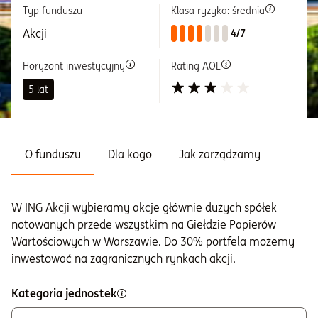
Typ funduszu
Klasa ryzyka: średnia
Informacje i dokumenty
Akcji
4/7
Horyzont inwestycyjny
Rating AOL
O nas
5 lat
Otwórz konto
O funduszu
Dla kogo
Jak zarządzamy
Zaloguj
W ING Akcji wybieramy akcje głównie dużych spółek
notowanych przede wszystkim na Giełdzie Papierów
Wartościowych w Warszawie. Do 30% portfela możemy
inwestować na zagranicznych rynkach akcji.
Kategoria jednostek