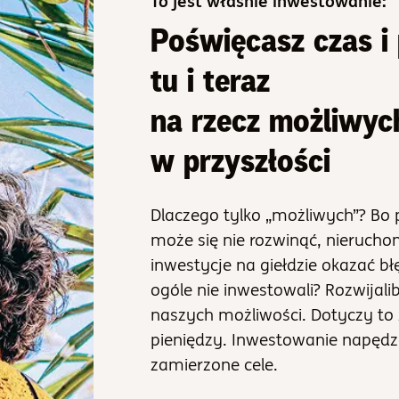
To jest właśnie inwestowanie:
Poświęcasz czas i 
tu i teraz
na rzecz możliwyc
w przyszłości
Dlaczego tylko „możliwych”? Bo 
może się nie rozwinąć, nierucho
inwestycje na giełdzie okazać b
ogóle nie inwestowali? Rozwijali
naszych możliwości. Dotyczy to 
pieniędzy. Inwestowanie napędz
zamierzone cele.