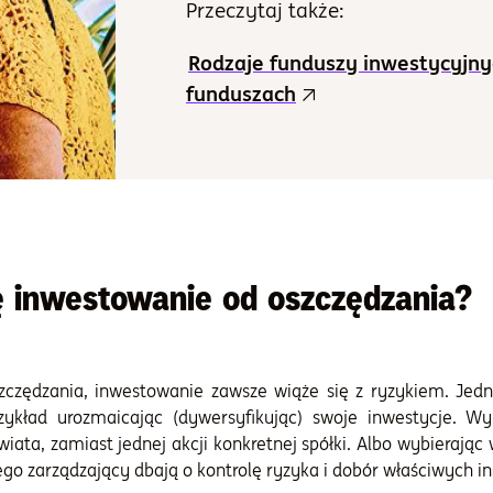
Przeczytaj także:
Rodzaje funduszy inwestycyjn
funduszach
ę inwestowanie od oszczędzania?
zczędzania, inwestowanie zawsze wiąże się z ryzykiem. Jed
zykład urozmaicając (dywersyfikując) swoje inwestycje. Wyb
wiata, zamiast jednej akcji konkretnej spółki. Albo wybieraj
go zarządzający dbają o kontrolę ryzyka i dobór właściwych i