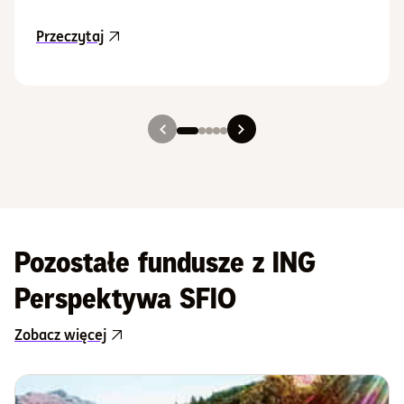
aktualność Aktualizacja Prospektu Informacy
Przeczytaj
Slajd 1
Slajd 2
Slajd 3
Slajd 4
Slajd 5
Pozostałe fundusze z ING
Perspektywa SFIO
Zobacz więcej