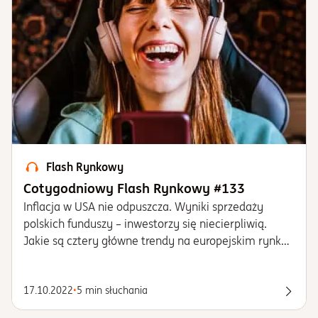
Flash Rynkowy
Cotygodniowy Flash Rynkowy #133
Inflacja w USA nie odpuszcza. Wyniki sprzedaży
polskich funduszy – inwestorzy się niecierpliwią.
Jakie są cztery główne trendy na europejskim rynku
funduszy zdaniem ekspertki z Goldman Sachs Asset
Management? Czym są inwestycje alternatywne i
17.10.2022
•
5 min słuchania
jaką rolę mogą pełnić w portfelu?
Posłu