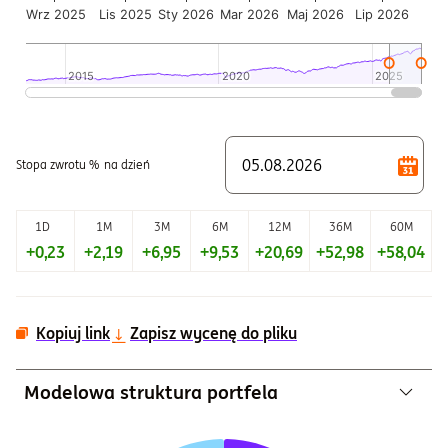
Wrz 2025
Lis 2025
Sty 2026
Mar 2026
Maj 2026
Lip 2026
2015
2015
2020
2020
2025
2025
Koniec interaktywnego wykresu.
Stopa zwrotu %
na dzień
1D
1M
3M
6M
12M
36M
60M
+0,23
+2,19
+6,95
+9,53
+20,69
+52,98
+58,04
+
Kopiuj link
Zapisz wycenę do pliku
Modelowa struktura portfela