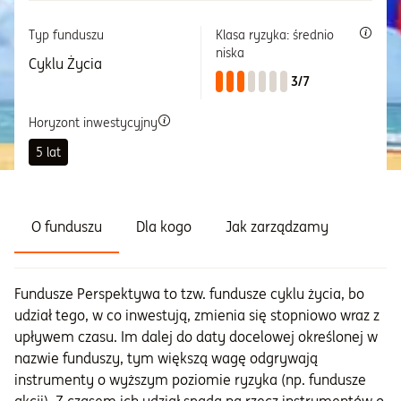
Typ funduszu
Klasa ryzyka: średnio
Informacje i dokumenty
niska
Cyklu Życia
3/7
O nas
Horyzont inwestycyjny
5 lat
Otwórz konto
Zaloguj
O funduszu
Dla kogo
Jak zarządzamy
Fundusze Perspektywa to tzw. fundusze cyklu życia, bo
udział tego, w co inwestują, zmienia się stopniowo wraz z
upływem czasu. Im dalej do daty docelowej określonej w
nazwie funduszy, tym większą wagę odgrywają
instrumenty o wyższym poziomie ryzyka (np. fundusze