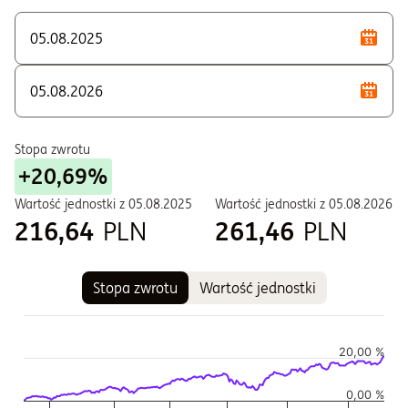
T - Zbywane w ramach PPE i PPI
W - Zbywane w ramach PPE i PPI
Stopa zwrotu
+20,69%
Wartość jednostki z
05.08.2025
Wartość jednostki z
05.08.2026
216,64
PLN
261,46
PLN
Stopa zwrotu
Wartość jednostki
Wykres
Wykres kombinowany z 2 seriami danych.
Wykres pokazuje historię wartości jednostki funduszu
20,00 %
Wykres ma 2 osi X wyświetlające Czas, i Czas.
0,00 %
Wykres ma 2 osi Y wyświetlające Wartość jednostki w czasie,