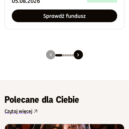
05.08.2026
Sprawdź fundusz
Slajd 1
Slajd 2
Slajd 3
Slajd 4
Slajd 5
Slajd 6
Polecane dla Ciebie
Czytaj więcej