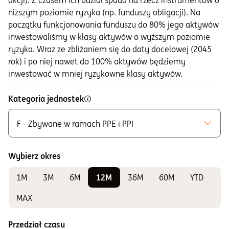
akcji). Z czasem ich udział spada na rzecz instrumentów o
niższym poziomie ryzyka (np. funduszy obligacji). Na
początku funkcjonowania funduszu do 80% jego aktywów
inwestowaliśmy w klasy aktywów o wyższym poziomie
ryzyka. Wraz ze zbliżaniem się do daty docelowej (2045
rok) i po niej nawet do 100% aktywów będziemy
inwestować w mniej ryzykowne klasy aktywów.
Kategoria jednostek
F - Zbywane w ramach PPE i PPI
Możliwe do zakupu
A - Zbywane bez ograniczeń
Wybierz okres
K - Zbywane w ramach IKE i IKZE
1M
3M
6M
12M
36M
60M
YTD
Do sprawdzania wyników
E - Zbywane w ramach PPE i PPI
MAX
F - Zbywane w ramach PPE i PPI
Przedział czasu
S - Zbywane w ramach PPE i PPI