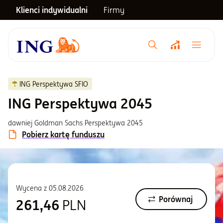
Klienci indywidualni
Firmy
Menu główne
Notowania
ING Perspektywa SFIO
ING Perspektywa 2045
Emerytura
dawniej Goldman Sachs Perspektywa 2045
Pobierz kartę funduszu
Inwestycje
Blog
Wycena z
05.08.2026
Porównaj
261,46
PLN
Centrum pomocy