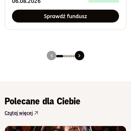
06.08.2026
Sprawdź fundusz
Slajd 1
Slajd 2
Slajd 3
Slajd 4
Slajd 5
Slajd 6
Polecane dla Ciebie
Czytaj więcej