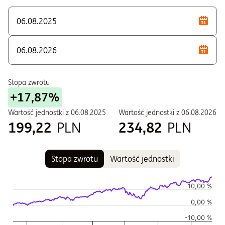
T - Zbywane w ramach PPE i PPI
W - Zbywane w ramach PPE i PPI
Stopa zwrotu
+17,87%
Wartość jednostki z
06.08.2025
Wartość jednostki z
06.08.2026
199,22
PLN
234,82
PLN
Stopa zwrotu
Wartość jednostki
Wykres
Wykres kombinowany z 2 seriami danych.
10,00 %
Wykres pokazuje historię wartości jednostki funduszu
0,00 %
Wykres ma 2 osi X wyświetlające Czas, i Czas.
-10,00 %
Wykres ma 2 osi Y wyświetlające Wartość jednostki w czasie,