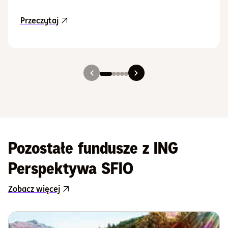
aktualność Aktualizacja Prospektu Informacy
Przeczytaj
Slajd 1
Slajd 2
Slajd 3
Slajd 4
Slajd 5
Pozostałe fundusze z ING
Perspektywa SFIO
Zobacz więcej