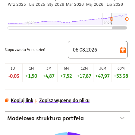
Wrz 2025
Lis 2025
Sty 2026
Mar 2026
Maj 2026
Lip 2026
2020
2020
2025
2025
Koniec interaktywnego wykresu.
Stopa zwrotu %
na dzień
1D
1M
3M
6M
12M
36M
60M
-0,03
+1,50
+4,87
+7,52
+17,87
+47,97
+53,38
+
Kopiuj link
Zapisz wycenę do pliku
Modelowa struktura portfela