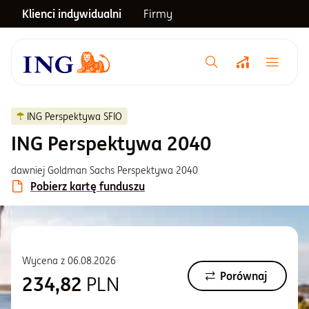
Klienci indywidualni
Firmy
Menu główne
Notowania
ING Perspektywa SFIO
ING Perspektywa 2040
Emerytura
dawniej Goldman Sachs Perspektywa 2040
Pobierz kartę funduszu
Inwestycje
Blog
Wycena z
06.08.2026
Porównaj
234,82
PLN
Centrum pomocy