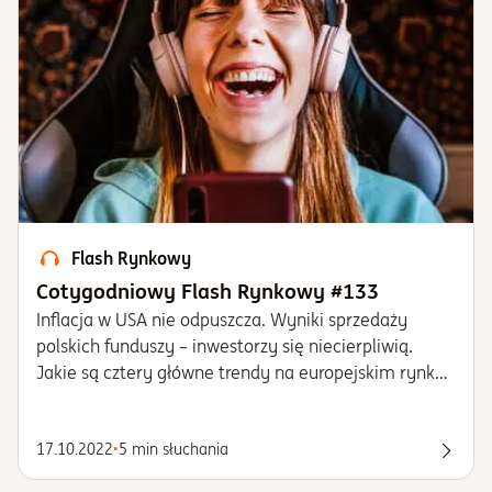
Flash Rynkowy
Cotygodniowy Flash Rynkowy #133
Inflacja w USA nie odpuszcza. Wyniki sprzedaży
polskich funduszy – inwestorzy się niecierpliwią.
Jakie są cztery główne trendy na europejskim rynku
funduszy zdaniem ekspertki z Goldman Sachs Asset
Management? Czym są inwestycje alternatywne i
17.10.2022
•
5 min słuchania
jaką rolę mogą pełnić w portfelu?
Posłu