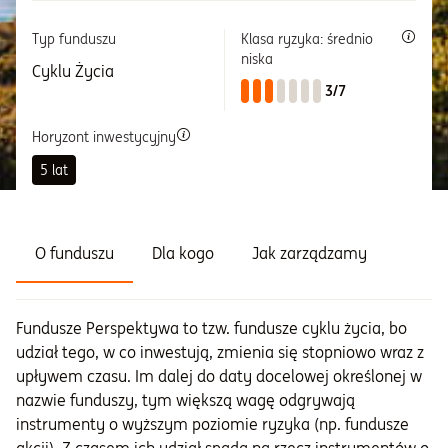
Typ funduszu
Klasa ryzyka: średnio
Informacje i dokumenty
niska
Cyklu Życia
3/7
O nas
Horyzont inwestycyjny
5 lat
Otwórz konto
Zaloguj
O funduszu
Dla kogo
Jak zarządzamy
Fundusze Perspektywa to tzw. fundusze cyklu życia, bo
udział tego, w co inwestują, zmienia się stopniowo wraz z
upływem czasu. Im dalej do daty docelowej określonej w
nazwie funduszy, tym większą wagę odgrywają
instrumenty o wyższym poziomie ryzyka (np. fundusze