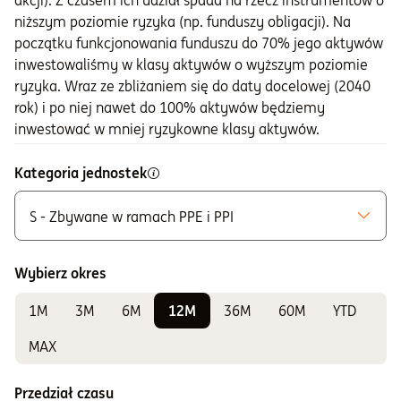
akcji). Z czasem ich udział spada na rzecz instrumentów o
niższym poziomie ryzyka (np. funduszy obligacji). Na
początku funkcjonowania funduszu do 70% jego aktywów
inwestowaliśmy w klasy aktywów o wyższym poziomie
ryzyka. Wraz ze zbliżaniem się do daty docelowej (2040
rok) i po niej nawet do 100% aktywów będziemy
inwestować w mniej ryzykowne klasy aktywów.
Kategoria jednostek
S - Zbywane w ramach PPE i PPI
Możliwe do zakupu
A - Zbywane bez ograniczeń
Wybierz okres
K - Zbywane w ramach IKE i IKZE
1M
3M
6M
12M
36M
60M
YTD
Do sprawdzania wyników
E - Zbywane w ramach PPE i PPI
MAX
F - Zbywane w ramach PPE i PPI
Przedział czasu
S - Zbywane w ramach PPE i PPI