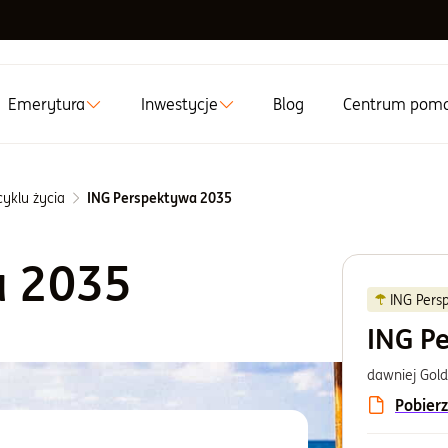
Emerytura
Inwestycje
Blog
Centrum pom
yklu życia
ING Perspektywa 2035
a 2035
ING Pers
ING P
dawniej Gol
Pobierz