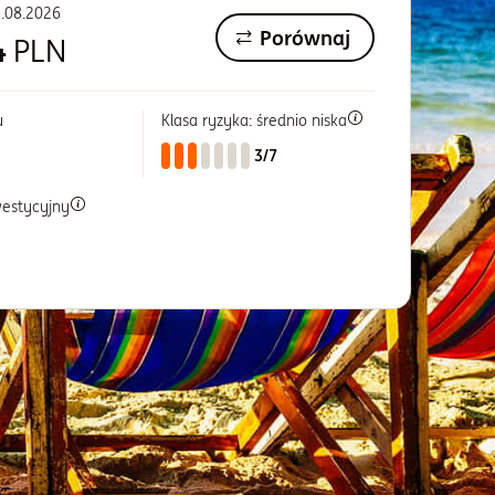
.08.2026
Porównaj
4
PLN
u
Klasa ryzyka: średnio niska
a
3/7
westycyjny