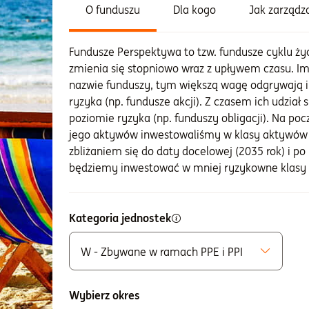
O funduszu
Dla kogo
Jak zarząd
Fundusze Perspektywa to tzw. fundusze cyklu życi
zmienia się stopniowo wraz z upływem czasu. Im
nazwie funduszy, tym większą wagę odgrywają 
ryzyka (np. fundusze akcji). Z czasem ich udzia
poziomie ryzyka (np. funduszy obligacji). Na p
jego aktywów inwestowaliśmy w klasy aktywów 
zbliżaniem się do daty docelowej (2035 rok) i 
będziemy inwestować w mniej ryzykowne klasy
Kategoria jednostek
W - Zbywane w ramach PPE i PPI
Możliwe do zakupu
A - Zbywane bez ograniczeń
Wybierz okres
K - Zbywane w ramach IKE i IKZE