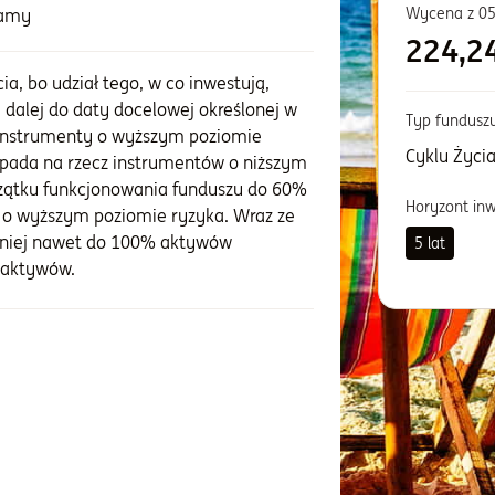
Wycena z
05
zamy
224,2
a, bo udział tego, w co inwestują,
 dalej do daty docelowej określonej w
Typ fundusz
instrumenty o wyższym poziomie
Cyklu Życi
ł spada na rzecz instrumentów o niższym
oczątku funkcjonowania funduszu do 60%
Horyzont in
o wyższym poziomie ryzyka. Wraz ze
po niej nawet do 100% aktywów
5 lat
 aktywów.