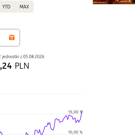
YTD
MAX
 jednostki z
05.08.2026
,24
PLN
duszu
15,00 %
i w czasie, i Wartość jednostki w czasie.
10,00 %