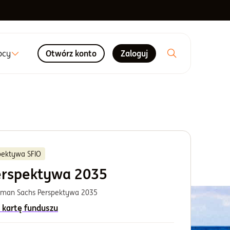
ocy
Otwórz konto
Zaloguj
pektywa SFIO
erspektywa 2035
dman Sachs Perspektywa 2035
 kartę funduszu