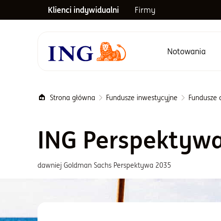
Klienci indywidualni
Firmy
Notowania
Menu główne
Strona główna
Fundusze inwestycyjne
Fundusze c
ING Perspektyw
dawniej Goldman Sachs Perspektywa 2035