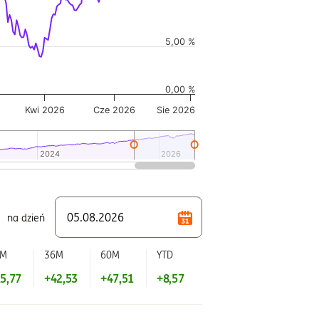
5,00 %
0,00 %
Kwi 2026
Cze 2026
Sie 2026
2024
2024
2026
2026
na dzień
2M
36M
60M
YTD
5,77
+42,53
+47,51
+8,57