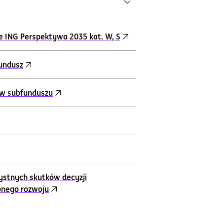
e ING Perspektywa 2035 kat. W, S
fundusz
ów subfunduszu
ystnych skutków decyzji
onego rozwoju