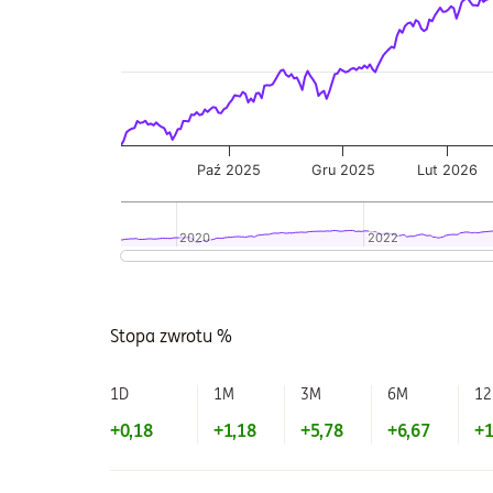
Paź 2025
Gru 2025
Lut 2026
2020
2020
2022
2022
Koniec interaktywnego wykresu.
Stopa zwrotu %
1D
1M
3M
6M
1
+0,18
+1,18
+5,78
+6,67
+1