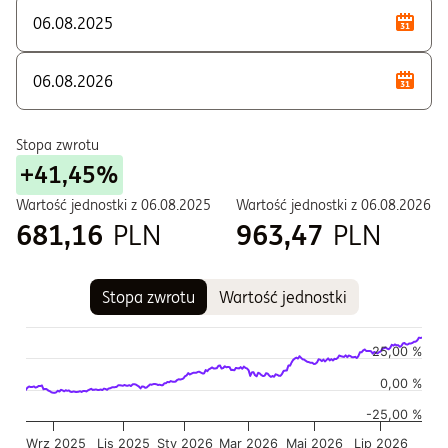
Stopa zwrotu
+41,45%
Wartość jednostki z
06.08.2025
Wartość jednostki z
06.08.2026
681,16
PLN
963,47
PLN
Stopa zwrotu
Wartość jednostki
Wykres
Wykres kombinowany z 2 seriami danych.
25,00 %
Wykres pokazuje historię wartości jednostki funduszu
0,00 %
Wykres ma 2 osi X wyświetlające Czas, i Czas.
-25,00 %
Wykres ma 2 osi Y wyświetlające Wartość jednostki w czasie,
Wrz 2025
Lis 2025
Sty 2026
Mar 2026
Maj 2026
Lip 2026