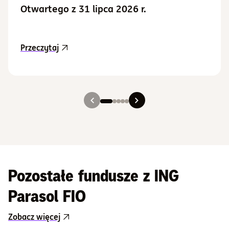
Otwartego z 31 lipca 2026 r.
aktualność Aktualizacja Prospektu Informacy
Przeczytaj
Slajd 1
Slajd 2
Slajd 3
Slajd 4
Slajd 5
Pozostałe fundusze z ING
Parasol FIO
Zobacz więcej