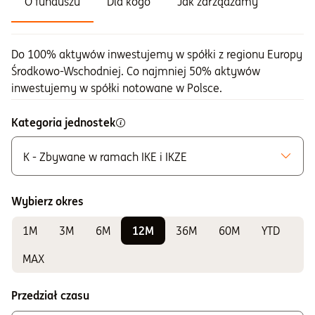
O funduszu
Dla kogo
Jak zarządzamy
Do 100% aktywów inwestujemy w spółki z regionu Europy
Środkowo-Wschodniej. Co najmniej 50% aktywów
inwestujemy w spółki notowane w Polsce.
Kategoria jednostek
K - Zbywane w ramach IKE i IKZE
Możliwe do zakupu
A - Zbywane bez ograniczeń
Wybierz okres
K - Zbywane w ramach IKE i IKZE
1M
3M
6M
12M
36M
60M
YTD
Do sprawdzania wyników
A2 - Dla klienta instytucjonalnego
MAX
Przedział czasu