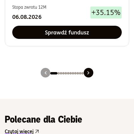
Stopa zwrotu 12M
+35.15%
06.08.2026
Sprawdź fundusz
Slajd 1
Slajd 2
Slajd 3
Slajd 4
Slajd 5
Slajd 6
Slajd 7
Slajd 8
Slajd 9
Slajd 10
Slajd 11
Slajd 12
Polecane dla Ciebie
Czytaj więcej