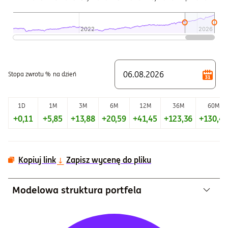
2022
2022
2026
2026
Koniec interaktywnego wykresu.
Stopa zwrotu %
na dzień
1D
1M
3M
6M
12M
36M
60M
+0,11
+5,85
+13,88
+20,59
+41,45
+123,36
+130,41
Kopiuj link
Zapisz wycenę do pliku
Modelowa struktura portfela