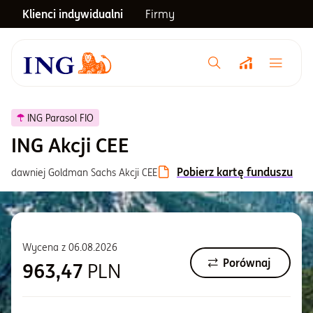
Klienci indywidualni
Firmy
Menu główne
Notowania
ING Parasol FIO
ING Akcji CEE
Emerytura
Pobierz kartę funduszu
dawniej Goldman Sachs Akcji CEE
Inwestycje
Wycena z
06.08.2026
Blog
Porównaj
963,47
PLN
Centrum pomocy