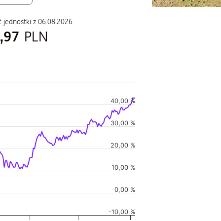
 jednostki z
06.08.2026
,97
PLN
40,00 %
duszu
30,00 %
i w czasie, i Wartość jednostki w czasie.
20,00 %
10,00 %
0,00 %
-10,00 %