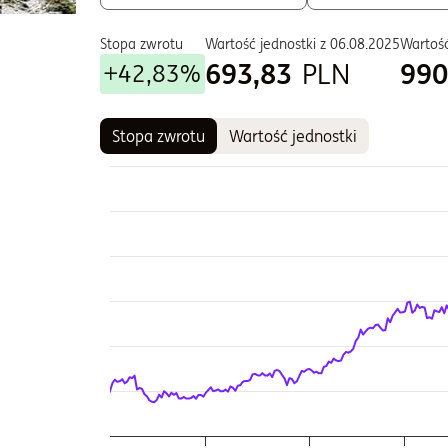
Stopa zwrotu
Wartość jednostki z
06.08.2025
Wartość
693,83
PLN
990
+42,83%
Stopa zwrotu
Wartość jednostki
Wykres
Wykres kombinowany z 2 seriami danych.
Wykres pokazuje historię wartości jednostki fun
Wykres ma 2 osi X wyświetlające Czas, i Czas.
Wykres ma 2 osi Y wyświetlające Wartość jednostk