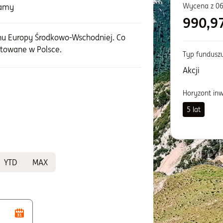
Wycena z
06
zamy
990,9
nu Europy Środkowo-Wschodniej. Co
towane w Polsce.
Typ fundusz
Akcji
Horyzont in
5 lat
YTD
MAX