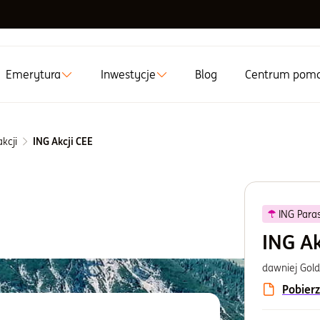
Emerytura
Inwestycje
Blog
Centrum pom
kcji
ING Akcji CEE
ING Paras
ING Ak
dawniej Gold
Pobierz