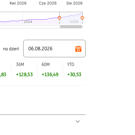
Kwi 2026
Cze 2026
Sie 2026
2024
2024
2026
2026
na dzień
M
36M
60M
YTD
,83
+128,53
+136,49
+30,53