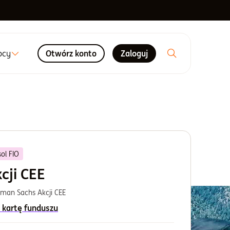
ocy
Otwórz konto
Zaloguj
ol FIO
cji CEE
man Sachs Akcji CEE
 kartę funduszu