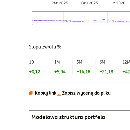
Paź 2025
Gru 2025
Lut 2026
2020
2020
2022
2022
Koniec interaktywnego wykresu.
Stopa zwrotu %
1D
1M
3M
6M
12
+0,12
+5,94
+14,16
+21,18
+42
Kopiuj link
Zapisz wycenę do pliku
Modelowa struktura portfela