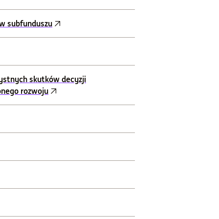
ów subfunduszu
ystnych skutków decyzji
onego rozwoju