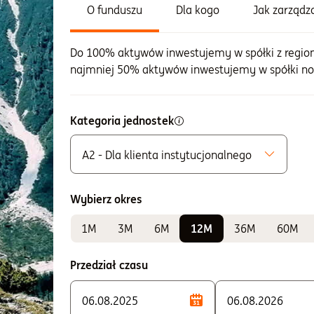
O funduszu
Dla kogo
Jak zarząd
Do 100% aktywów inwestujemy w spółki z regio
najmniej 50% aktywów inwestujemy w spółki no
Kategoria jednostek
A2 - Dla klienta instytucjonalnego
Możliwe do zakupu
A - Zbywane bez ograniczeń
Wybierz okres
K - Zbywane w ramach IKE i IKZE
1M
3M
6M
12M
36M
60M
Do sprawdzania wyników
A2 - Dla klienta instytucjonalnego
Przedział czasu