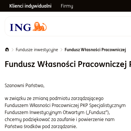
Klienci indywidualni
Firmy
Menu główne
Notowania
Fundusze inwestycyjne
Fundusz Własności Pracowniczej P
Fundusz Własności Pracowniczej 
Emerytura
Szanowni Państwo,
Inwestycje
w związku ze zmianą podmiotu zarządzającego
Blog
Funduszem Własności Pracowniczej PKP Specjalistycznym
Funduszem Inwestycyjnym Otwartym („Fundusz”),
chcemy podziękować za zaufanie i powierzenie nam
Centrum pomocy
Państwa środków pod zarządzanie.