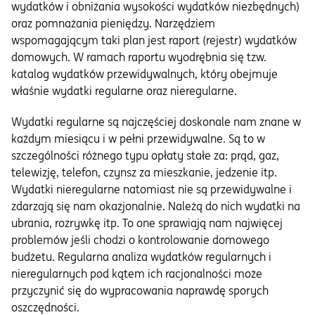
wydatków i obniżania wysokości wydatków niezbędnych)
oraz pomnażania pieniędzy. Narzędziem
Informacje i dokumenty
wspomagającym taki plan jest raport (rejestr) wydatków
domowych. W ramach raportu wyodrębnia się tzw.
katalog wydatków przewidywalnych, który obejmuje
O nas
właśnie wydatki regularne oraz nieregularne.
Wydatki regularne są najczęściej doskonale nam znane w
Otwórz konto
każdym miesiącu i w pełni przewidywalne. Są to w
szczególności różnego typu opłaty stałe za: prąd, gaz,
Zaloguj
telewizję, telefon, czynsz za mieszkanie, jedzenie itp.
Wydatki nieregularne natomiast nie są przewidywalne i
zdarzają się nam okazjonalnie. Należą do nich wydatki na
ubrania, rozrywkę itp. To one sprawiają nam najwięcej
problemów jeśli chodzi o kontrolowanie domowego
budżetu. Regularna analiza wydatków regularnych i
nieregularnych pod kątem ich racjonalności może
przyczynić się do wypracowania naprawdę sporych
oszczędności.