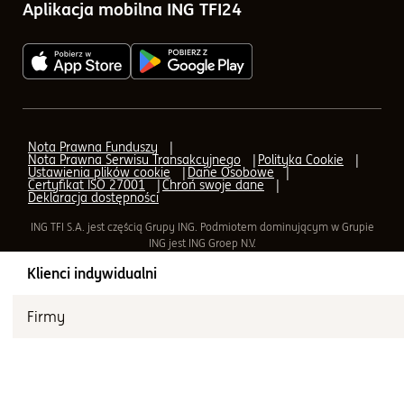
Aplikacja mobilna ING TFI24
Q&A - odpowiedzi na pytania o IKE, IKZE
AML (Przeciwdziałanie praniu pieniędzy)
AML - Transfer
Nota Prawna Funduszy
Nota Prawna Serwisu Transakcyjnego
Polityka Cookie
AML - formularz elektroniczny
Ustawienia plików cookie
Dane Osobowe
Certyfikat ISO 27001
Chroń swoje dane
Deklaracja dostępności
Aplikacja mobilna ING TFI24
ING TFI S.A. jest częścią Grupy ING. Podmiotem dominującym w Grupie
ING jest ING Groep N.V.
Klienci indywidualni
Firmy