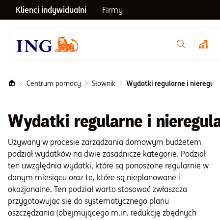
Klienci indywidualni
Firmy
Menu główne
Notowania
Centrum pomocy
Słownik
Wydatki regularne i nieregul
Emerytura
Wydatki regularne i nieregu
Używany w procesie zarządzania domowym budżetem
Inwestycje
podział wydatków na dwie zasadnicze kategorie. Podział
ten uwzględnia wydatki, które są ponoszone regularnie w
Blog
danym miesiącu oraz te, które są nieplanowane i
okazjonalne. Ten podział warto stosować zwłaszcza
przygotowując się do systematycznego planu
Centrum pomocy
oszczędzania (obejmującego m.in. redukcję zbędnych