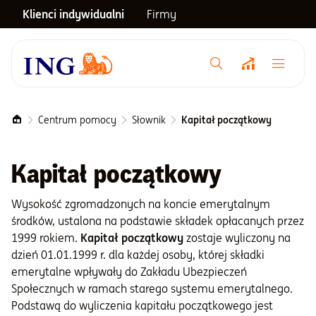
Klienci indywidualni
Firmy
Menu główne
Notowania
Centrum pomocy
Słownik
Kapitał początkowy
Emerytura
Kapitał początkowy
Wysokość zgromadzonych na koncie emerytalnym
Inwestycje
środków, ustalona na podstawie składek opłacanych przez
1999 rokiem.
Kapitał początkowy
zostaje wyliczony na
Blog
dzień 01.01.1999 r. dla każdej osoby, której składki
emerytalne wpływały do Zakładu Ubezpieczeń
Społecznych w ramach starego systemu emerytalnego.
Centrum pomocy
Podstawą do wyliczenia kapitału początkowego jest