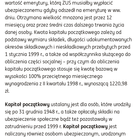
wartość emerytury, którą ZUS musiałby wypłacić
ubezpieczonemu gdyby odszedł na emeryturę w ww.
Informacje i dokumenty
dniu. Otrzymana wielkość mnożona jest przez 12
miesięcy oraz przez średni czas dalszego trwania życia
danej osoby. Kwota kapitału początkowego zależy od
O nas
podstawy wymiaru składek, długości udokumentowanych
okresów składkowych i nieskładkowych przebytych przed
1 stycznia 1999 r., a także od współczynnika służącego do
Otwórz konto
obliczenia części socjalnej – przy czym do obliczenia
Zaloguj
kapitału początkowego stosuje się kwotę bazową w
wysokości 100% przeciętnego miesięcznego
wynagrodzenia z II kwartału 1998 r., wynoszącą 1220,98
zł.
Kapitał początkowy
ustalany jest dla osób, które urodziły
się po 31 grudnia 1948 r., a także opłacały składki na
ubezpieczenie społeczne bądź też pozostawały w
zatrudnieniu przed 1999 r.
Kapitał początkowy
jest
naliczany również osobom ubezpieczonym, urodzonym