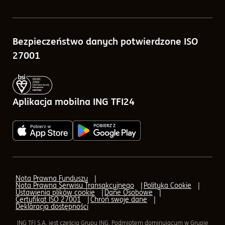
Porównywarka funduszy
Sprawozdania finansowe
Bezpieczeństwo danych potwierdzone ISO
Kalkulatory
Tabele opłat
27001
Blog
Zlecenia w ramach ING TFI24
Pytania i odpowiedzi
Aplikacja mobilna ING TFI24
Q&A - odpowiedzi na pytania o IKE, IKZE
AML (Przeciwdziałanie praniu pieniędzy)
AML - Transfer
Nota Prawna Funduszy
Nota Prawna Serwisu Transakcyjnego
Polityka Cookie
AML - formularz elektroniczny
Ustawienia plików cookie
Dane Osobowe
Certyfikat ISO 27001
Chroń swoje dane
Deklaracja dostępności
Aplikacja mobilna ING TFI24
ING TFI S.A. jest częścią Grupy ING. Podmiotem dominującym w Grupie