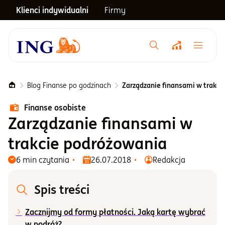
Klienci indywidualni
Firmy
Menu główne
Notowania
Blog Finanse po godzinach
Zarządzanie finansami w trakc
Finanse osobiste
Emerytura
Zarządzanie finansami w
trakcie podróżowania
Inwestycje
6 min czytania
26.07.2018
Redakcja
Blog
Spis treści
Zacznijmy od formy płatności. Jaką kartę wybrać
Centrum pomocy
w podróż?