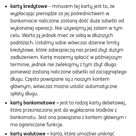
karty kredytowe
– minusem tej karty jest to, że
wypłacając pieniądze za jej pośrednictwem w
bankomacie naliczone zostaną dość duże odsetki od
wykonanej operacji. Nie używajmy jej zatem w tym
celu. Warto ją jednak mieć ze sobą w dłuższych
podróżach. Ustalmy sobie wówczas dzienne limity
kredytowe, które zabezpieczą nas przed zbyt dużym
zadłużeniem. Kartę możemy spłacić w późniejszym
terminie, jednak nie zwlekajmy z tym zbyt długo
ponieważ zostaną naliczone odsetki od zaciągniętego
długu. Często powiązane są z naszym kontem
głównym, wówczas można ustalić automatyczne
spłaty długu.
karty bankomatowe –
jest to rodzaj karty debetowej,
która przeznaczona jest do wypłacania środków z
bankomatu. Jest ona powiązana z kontem głównym i
ma ograniczone funkcje.
karty walutowe –
karta, która umożliwi uniknąć