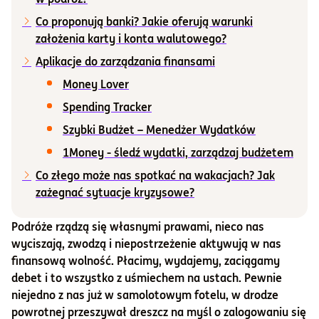
Co proponują banki? Jakie oferują warunki
Informacje i dokumenty
założenia karty i konta walutowego?
Aplikacje do zarządzania finansami
O nas
Money Lover
Spending Tracker
Szybki Budżet – Menedżer Wydatków
Otwórz konto
1Money - śledź wydatki, zarządzaj budżetem
Zaloguj
Co złego może nas spotkać na wakacjach? Jak
zażegnać sytuacje kryzysowe?
Podróże rządzą się własnymi prawami, nieco nas
wyciszają, zwodzą i niepostrzeżenie aktywują w nas
finansową wolność. Płacimy, wydajemy, zaciągamy
debet i to wszystko z uśmiechem na ustach. Pewnie
niejedno z nas już w samolotowym fotelu, w drodze
powrotnej przeszywał dreszcz na myśl o zalogowaniu się