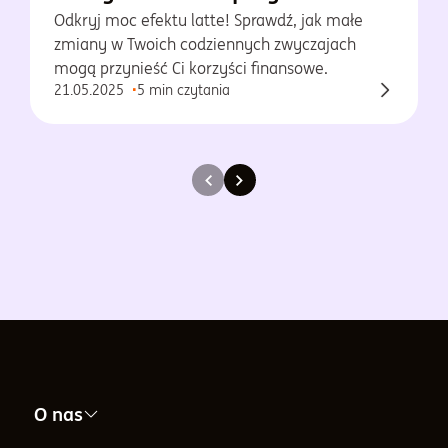
oszczędności?
Odkryj moc efektu latte! Sprawdź, jak małe
zmiany w Twoich codziennych zwyczajach
mogą przynieść Ci korzyści finansowe.
21.05.2025
5 min czytania
O nas