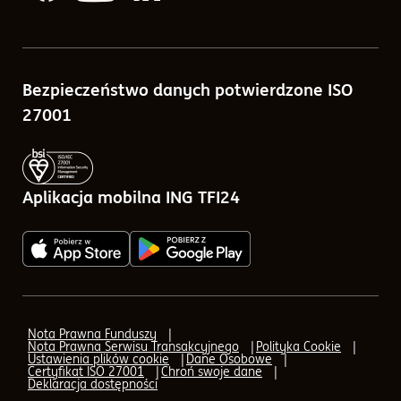
Notowania funduszy
Skład portfela
Porównywarka funduszy
Sprawozdania finansowe
Bezpieczeństwo danych potwierdzone ISO
Kalkulatory
Tabele opłat
27001
Blog
Zlecenia w ramach ING TFI24
Pytania i odpowiedzi
Aplikacja mobilna ING TFI24
Q&A - odpowiedzi na pytania o IKE, IKZE
AML (Przeciwdziałanie praniu pieniędzy)
AML - Transfer
Nota Prawna Funduszy
Nota Prawna Serwisu Transakcyjnego
Polityka Cookie
AML - formularz elektroniczny
Ustawienia plików cookie
Dane Osobowe
Certyfikat ISO 27001
Chroń swoje dane
Deklaracja dostępności
Aplikacja mobilna ING TFI24