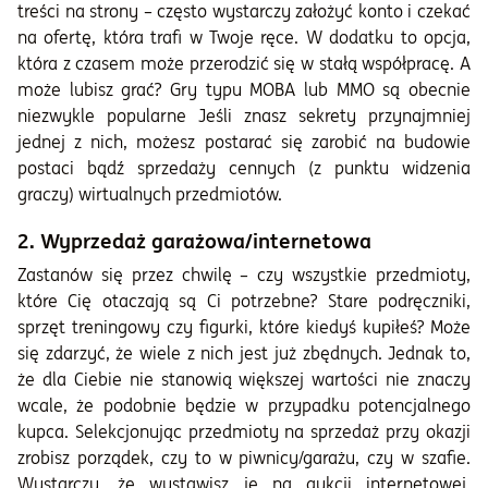
treści na strony – często wystarczy założyć konto i czekać
na ofertę, która trafi w Twoje ręce. W dodatku to opcja,
która z czasem może przerodzić się w stałą współpracę. A
może lubisz grać? Gry typu MOBA lub MMO są obecnie
niezwykle popularne Jeśli znasz sekrety przynajmniej
jednej z nich, możesz postarać się zarobić na budowie
postaci bądź sprzedaży cennych (z punktu widzenia
graczy) wirtualnych przedmiotów.
2. Wyprzedaż garażowa/internetowa
Zastanów się przez chwilę – czy wszystkie przedmioty,
które Cię otaczają są Ci potrzebne? Stare podręczniki,
sprzęt treningowy czy figurki, które kiedyś kupiłeś? Może
się zdarzyć, że wiele z nich jest już zbędnych. Jednak to,
że dla Ciebie nie stanowią większej wartości nie znaczy
wcale, że podobnie będzie w przypadku potencjalnego
kupca. Selekcjonując przedmioty na sprzedaż przy okazji
zrobisz porządek, czy to w piwnicy/garażu, czy w szafie.
Wystarczy, że wystawisz je na aukcji internetowej,