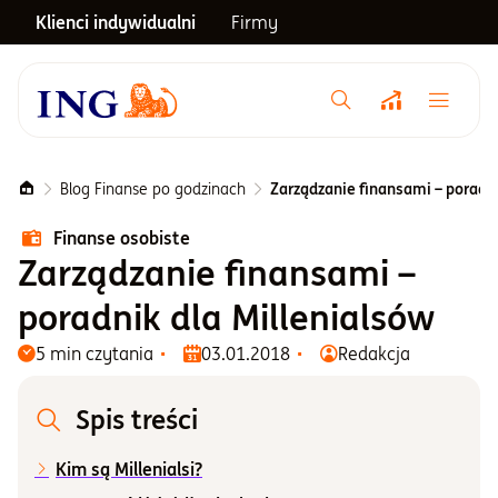
Klienci indywidualni
Firmy
Menu główne
Notowania
Blog Finanse po godzinach
Zarządzanie finansami – poradni
Finanse osobiste
Emerytura
Zarządzanie finansami –
poradnik dla Millenialsów
Inwestycje
5 min czytania
03.01.2018
Redakcja
Blog
Spis treści
Kim są Millenialsi?
Centrum pomocy