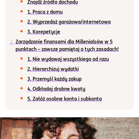
Znajdź źródło dochodu
1. Praca z domu
Informacje i dokumenty
2. Wyprzedaż garażowa/internetowa
3. Korepetycje
O nas
Zarządzanie finansami dla Millenialsów w 5
punktach – zawsze pamiętaj o tych zasadach!
Otwórz konto
1. Nie wydawaj wszystkiego od razu
2. Hierarchizuj wydatki
Zaloguj
3. Przemyśl każdy zakup
4. Odkładaj drobne kwoty
5. Załóż osobne konta i subkonta