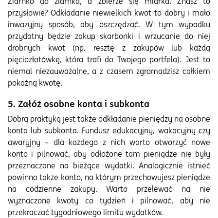
Ziarnko do ziarnka, a zbierze się miarka. Znasz to
przysłowie? Odkładanie niewielkich kwot to dobry i mało
inwazyjny sposób, aby oszczędzać. W tym wypadku
przydatny będzie zakup skarbonki i wrzucanie do niej
drobnych kwot (np. resztę z zakupów lub każdą
pięciozłotówkę, która trafi do Twojego portfela). Jest to
niemal niezauważalne, a z czasem zgromadzisz całkiem
pokaźną kwotę.
5. Załóż osobne konta i subkonta
Dobrą praktyką jest także odkładanie pieniędzy na osobne
konta lub subkonta. Fundusz edukacyjny, wakacyjny czy
awaryjny – dla każdego z nich warto otworzyć nowe
konto i pilnować, aby odłożone tam pieniądze nie były
przeznaczane na bieżące wydatki. Analogicznie istnieć
powinno także konto, na którym przechowujesz pieniądze
na codzienne zakupy. Warto przelewać na nie
wyznaczone kwoty co tydzień i pilnować, aby nie
przekraczać tygodniowego limitu wydatków.