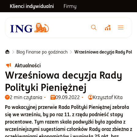
Klienci indywidualni
Firmy
Menu główne
Notowania
Blog Finanse po godzinach
Wrześniowa decyzja Rady Polity
Aktualności
Emerytura
Wrześniowa decyzja Rady
Polityki Pieniężnej
Inwestycje
2 min czytania
09.09.2022
Krzysztof Kita
Po wakacyjnej przerwie Rada Polityki Pieniężnej zebrała
Blog
się we wrześniu, by po raz 11. z rzędu podnieść stopy
procentowe. Tym razem skala podwyżki była zgodna z
wcześniejszymi sugestiami członków Rady oraz zbieżna z
Centrum pomocy
oczekiwaniami ekonomistów i wyniosła 25 pkt. baz.