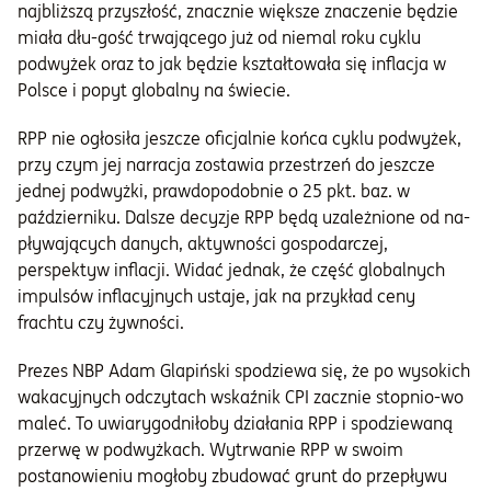
najbliższą przyszłość, znacznie większe znaczenie będzie
miała dłu-gość trwającego już od niemal roku cyklu
podwyżek oraz to jak będzie kształtowała się inflacja w
Polsce i popyt globalny na świecie.
RPP nie ogłosiła jeszcze oficjalnie końca cyklu podwyżek,
przy czym jej narracja zostawia przestrzeń do jeszcze
jednej podwyżki, prawdopodobnie o 25 pkt. baz. w
październiku. Dalsze decyzje RPP będą uzależnione od na-
pływających danych, aktywności gospodarczej,
perspektyw inflacji. Widać jednak, że część globalnych
impulsów inflacyjnych ustaje, jak na przykład ceny
frachtu czy żywności.
Prezes NBP Adam Glapiński spodziewa się, że po wysokich
wakacyjnych odczytach wskaźnik CPI zacznie stopnio-wo
maleć. To uwiarygodniłoby działania RPP i spodziewaną
przerwę w podwyżkach. Wytrwanie RPP w swoim
postanowieniu mogłoby zbudować grunt do przepływu