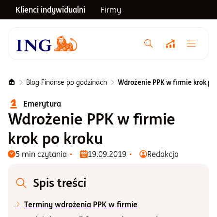
Klienci indywidualni
Firmy
Menu główne
Notowania
Blog Finanse po godzinach
Wdrożenie PPK w firmie krok po
Emerytura
Emerytura
Wdrożenie PPK w firmie
krok po kroku
Inwestycje
5 min czytania
19.09.2019
Redakcja
Blog
Spis treści
Terminy wdrożenia PPK w firmie
Centrum pomocy