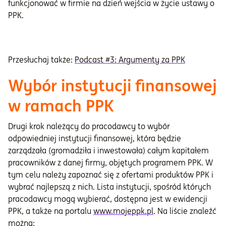
funkcjonować w firmie na dzień wejścia w życie ustawy o
PPK.
Przesłuchaj także:
Podcast #3: Argumenty za PPK
Wybór instytucji finansowej
w ramach PPK
Drugi krok należący do pracodawcy to wybór
odpowiedniej instytucji finansowej, która będzie
zarządzała (gromadziła i inwestowała) całym kapitałem
pracowników z danej firmy, objętych programem PPK. W
tym celu należy zapoznać się z ofertami produktów PPK i
wybrać najlepszą z nich. Lista instytucji, spośród których
pracodawcy mogą wybierać, dostępna jest w ewidencji
PPK, a także na portalu
www.mojeppk.pl
. Na liście znaleźć
można: