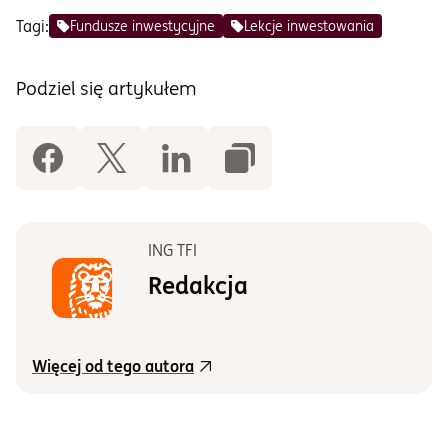
Tagi:
Fundusze inwestycyjne
Lekcje inwestowania
Podziel się artykułem
ING TFI
Redakcja
Więcej od tego autora