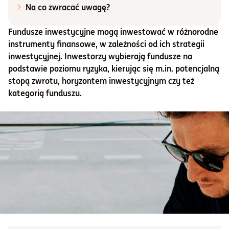
Na co zwracać uwagę?
Informacje i dokumenty
Fundusze inwestycyjne mogą inwestować w różnorodne
instrumenty finansowe, w zależności od ich strategii
O nas
inwestycyjnej. Inwestorzy wybierają fundusze na
podstawie poziomu ryzyka, kierując się m.in. potencjalną
stopą zwrotu, horyzontem inwestycyjnym czy też
kategorią funduszu.
Otwórz konto
Zaloguj