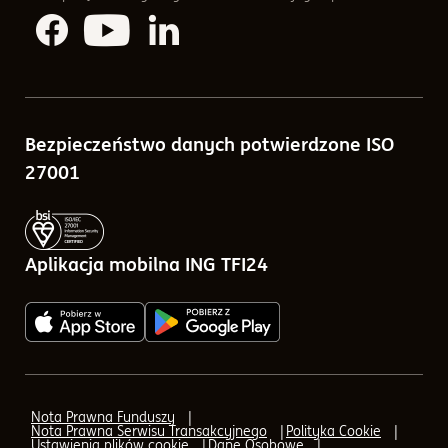
Podatek od zysków po nowemu
Regulaminy
Media społecznościowe
Notowania funduszy
Skład portfela
Porównywarka funduszy
Sprawozdania finansowe
Bezpieczeństwo danych potwierdzone ISO
Kalkulatory
Tabele opłat
27001
Blog
Zlecenia w ramach ING TFI24
Pytania i odpowiedzi
Aplikacja mobilna ING TFI24
Q&A - odpowiedzi na pytania o IKE, IKZE
AML (Przeciwdziałanie praniu pieniędzy)
AML - Transfer
Nota Prawna Funduszy
Nota Prawna Serwisu Transakcyjnego
Polityka Cookie
AML - formularz elektroniczny
Ustawienia plików cookie
Dane Osobowe