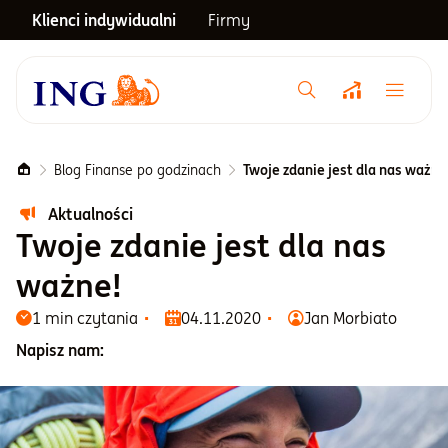
Klienci indywidualni
Firmy
Menu główne
Notowania
Blog Finanse po godzinach
Twoje zdanie jest dla nas ważne
Aktualności
Emerytura
Twoje zdanie jest dla nas
ważne!
Inwestycje
1 min czytania
04.11.2020
Jan Morbiato
Napisz nam:
Blog
Centrum pomocy