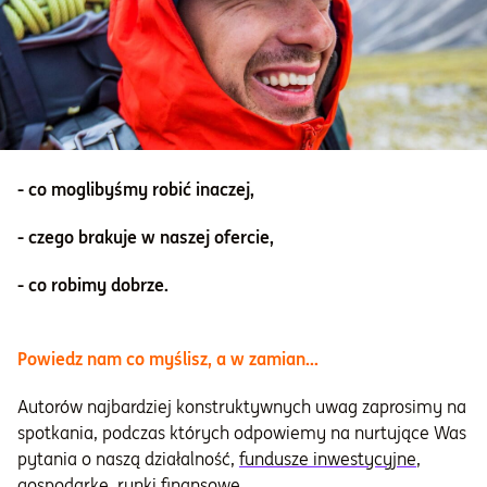
Informacje i dokumenty
O nas
- co moglibyśmy robić inaczej,
Otwórz konto
- czego brakuje w naszej ofercie,
Zaloguj
- co robimy dobrze.
Powiedz nam co myślisz, a w zamian...
Autorów najbardziej konstruktywnych uwag zaprosimy na
spotkania, podczas których odpowiemy na nurtujące Was
pytania o naszą działalność,
fundusze inwestycyjne
,
gospodarkę, rynki finansowe.