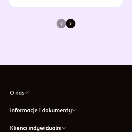
O nas
Nasza firma
Informacje i dokumenty
Informacje dla Akcjonariuszy
Informacje i dokumenty
Klienci indywidualni