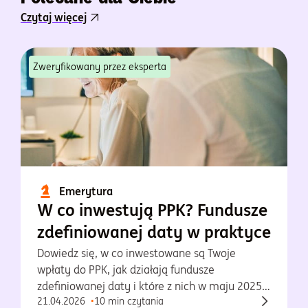
Czytaj więcej
Zweryfikowany przez eksperta
Emerytura
W co inwestują PPK? Fundusze
zdefiniowanej daty w praktyce
Dowiedz się, w co inwestowane są Twoje
wpłaty do PPK, jak działają fundusze
zdefiniowanej daty i które z nich w maju 2025
21.04.2026
10 min czytania
osiągnęły najlepsze wyniki.