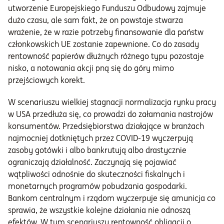
utworzenie Europejskiego Funduszu Odbudowy zajmuje
dużo czasu, ale sam fakt, że on powstaje stwarza
wrażenie, że w razie potrzeby finansowanie dla państw
członkowskich UE zostanie zapewnione. Co do zasady
rentowność papierów dłużnych różnego typu pozostaje
nisko, a notowania akcji pną się do góry mimo
przejściowych korekt.
W scenariuszu wielkiej stagnacji normalizacja rynku pracy
w USA przedłuża się, co prowadzi do załamania nastrojów
konsumentów. Przedsiębiorstwa działające w branżach
najmocniej dotkniętych przez COVID-19 wyczerpują
zasoby gotówki i albo bankrutują albo drastycznie
ograniczają działalność. Zaczynają się pojawiać
wątpliwości odnośnie do skuteczności fiskalnych i
monetarnych programów pobudzania gospodarki.
Bankom centralnym i rządom wyczerpuje się amunicja co
sprawia, że wszystkie kolejne działania nie odnoszą
efektów. W tym scenariuszu rentowność obligacji o