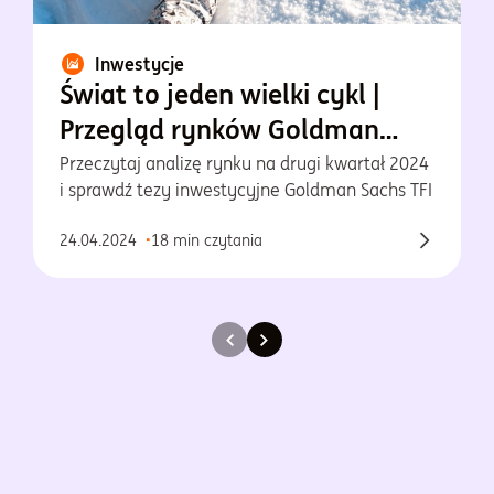
Inwestycje
Świat to jeden wielki cykl |
Przegląd rynków Goldman
Sachs TFI - II kwartał 2024
Przeczytaj analizę rynku na drugi kwartał 2024
i sprawdź tezy inwestycyjne Goldman Sachs TFI
24.04.2024
18 min czytania