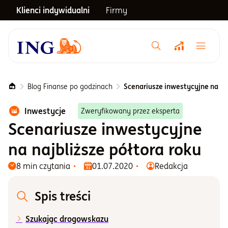
Klienci indywidualni
Firmy
Menu główne
Notowania
Blog Finanse po godzinach
Scenariusze inwestycyjne na naj
Inwestycje
Zweryfikowany przez eksperta
Emerytura
Scenariusze inwestycyjne
na najbliższe półtora roku
Inwestycje
8 min czytania
01.07.2020
Redakcja
Blog
Spis treści
Centrum pomocy
Szukając drogowskazu