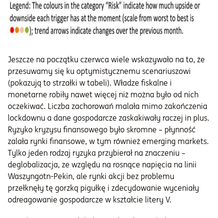
Jeszcze na początku czerwca wiele wskazywało na to, że
przesuwamy się ku optymistycznemu scenariuszowi
(pokazują to strzałki w tabeli). Władze fiskalne i
monetarne robiły nawet więcej niż można było od nich
oczekiwać. Liczba zachorowań malała mimo zakończenia
lockdownu a dane gospodarcze zaskakiwały raczej in plus.
Ryzyko kryzysu finansowego było skromne – płynność
zalała rynki finansowe, w tym również emerging markets.
Tylko jeden rodzaj ryzyka przybierał na znaczeniu –
deglobalizacja, ze względu na rosnące napięcia na linii
Waszyngotn-Pekin, ale rynki akcji bez problemu
przełknęły tę gorzką pigułkę i zdecydowanie wyceniały
odreagowanie gospodarcze w kształcie litery V.