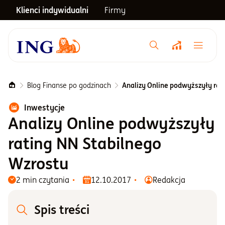
Klienci indywidualni
Firmy
Menu główne
Notowania
Blog Finanse po godzinach
Analizy Online podwyższyły rat
Inwestycje
Emerytura
Analizy Online podwyższyły
rating NN Stabilnego
Inwestycje
Wzrostu
2 min czytania
12.10.2017
Redakcja
Blog
Spis treści
Centrum pomocy