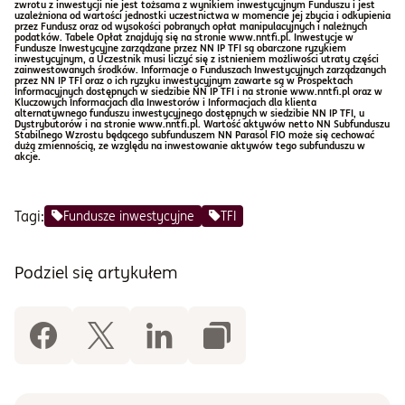
zwrotu z inwestycji nie jest tożsama z wynikiem inwestycyjnym Funduszu i jest
uzależniona od wartości jednostki uczestnictwa w momencie jej zbycia i odkupienia
przez Fundusz oraz od wysokości pobranych opłat manipulacyjnych i należnych
podatków. Tabele Opłat znajdują się na stronie www.nntfi.pl. Inwestycje w
Fundusze Inwestycyjne zarządzane przez NN IP TFI są obarczone ryzykiem
inwestycyjnym, a Uczestnik musi liczyć się z istnieniem możliwości utraty części
zainwestowanych środków. Informacje o Funduszach Inwestycyjnych zarządzanych
przez NN IP TFI oraz o ich ryzyku inwestycyjnym zawarte są w Prospektach
Informacyjnych dostępnych w siedzibie NN IP TFI i na stronie www.nntfi.pl oraz w
Kluczowych Informacjach dla Inwestorów i Informacjach dla klienta
alternatywnego funduszu inwestycyjnego dostępnych w siedzibie NN IP TFI, u
Dystrybutorów i na stronie www.nntfi.pl. Wartość aktywów netto NN Subfunduszu
Stabilnego Wzrostu będącego subfunduszem NN Parasol FIO może się cechować
dużą zmiennością, ze względu na inwestowanie aktywów tego subfunduszu w
akcje.
Tagi:
Fundusze inwestycyjne
TFI
Podziel się artykułem