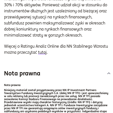
30% i 70% aktywów. Ponieważ udział akcji w stosunku do
instrumentów dłużnych jest uzależniony od bieżącej oraz
przewidywanej sytuacji na rynkach finansowych,
subfundusz powinien maksymalizować zyski w okresach
dobrej koniunktury na rynkach finansowych oraz
minimalizować straty w gorszych okresach.
Więcej o Ratingu Analiz Online dla NN Stabilnego Wzrostu
można przeczytać
tutaj
.
Nota prawna
Nota prawna
Niniejszy materiał został przygotowany przez NN IP Investment Partners
Towarzystwo Funduszy Inwestycyjnych S.A. (dalej NN IP TFI) i jest upowszechniany
w celu reklamy lub promocji świadczonych przez nie usług. NN IP TFI posiada
zezwolenie Komisji Nadzoru Finansowego na prowadzenie działalności.
Przedstawione wyniki mają charakter historyczny (źródło: NN IP TFI) i dotyczą
jednostek uczestnictwa kategorii A. NN IP TFI i Fundusze Inwestycyjne zarządzane
przez NN IP TFI nie gwarantują osiągnięcia celów inwestycyjnych funduszy i
subfunduszy ani uzyskania podobnych wyników w przyszłości. Indywidualna stopa