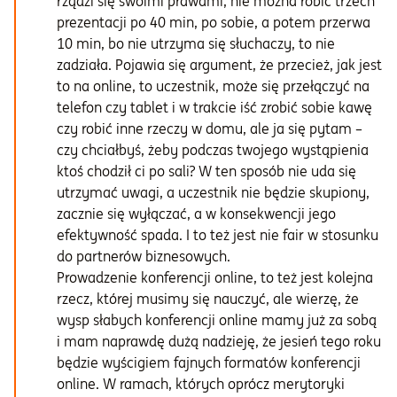
rządzi się swoimi prawami, nie można robić trzech
prezentacji po 40 min, po sobie, a potem przerwa
10 min, bo nie utrzyma się słuchaczy, to nie
zadziała. Pojawia się argument, że przecież, jak jest
to na online, to uczestnik, może się przełączyć na
telefon czy tablet i w trakcie iść zrobić sobie kawę
czy robić inne rzeczy w domu, ale ja się pytam –
czy chciałbyś, żeby podczas twojego wystąpienia
ktoś chodził ci po sali? W ten sposób nie uda się
utrzymać uwagi, a uczestnik nie będzie skupiony,
zacznie się wyłączać, a w konsekwencji jego
efektywność spada. I to też jest nie fair w stosunku
do partnerów biznesowych.
Prowadzenie konferencji online, to też jest kolejna
rzecz, której musimy się nauczyć, ale wierzę, że
wysp słabych konferencji online mamy już za sobą
i mam naprawdę dużą nadzieję, że jesień tego roku
będzie wyścigiem fajnych formatów konferencji
online. W ramach, których oprócz merytoryki