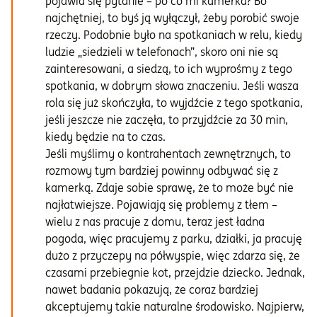
pojawia się pytanie – po co mi kamerka? Bo
najchętniej, to byś ją wyłączył, żeby porobić swoje
rzeczy. Podobnie było na spotkaniach w relu, kiedy
ludzie „siedzieli w telefonach”, skoro oni nie są
zainteresowani, a siedzą, to ich wyprośmy z tego
spotkania, w dobrym słowa znaczeniu. Jeśli wasza
rola się już skończyła, to wyjdźcie z tego spotkania,
jeśli jeszcze nie zaczęła, to przyjdźcie za 30 min,
kiedy będzie na to czas.
Jeśli myślimy o kontrahentach zewnętrznych, to
rozmowy tym bardziej powinny odbywać się z
kamerką. Zdaje sobie sprawę, że to może być nie
najłatwiejsze. Pojawiają się problemy z tłem –
wielu z nas pracuje z domu, teraz jest ładna
pogoda, więc pracujemy z parku, działki, ja pracuję
dużo z przyczepy na półwyspie, więc zdarza się, że
czasami przebiegnie kot, przejdzie dziecko. Jednak,
nawet badania pokazują, że coraz bardziej
akceptujemy takie naturalne środowisko. Najpierw,