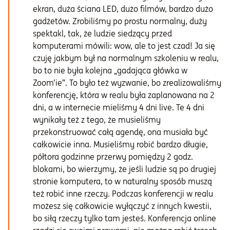
ekran, duża ściana LED, dużo filmów, bardzo dużo
gadżetów. Zrobiliśmy po prostu normalny, duży
spektakl, tak, że ludzie siedzący przed
komputerami mówili: wow, ale to jest czad! Ja się
czuję jakbym był na normalnym szkoleniu w realu,
bo to nie była kolejna „gadająca główka w
Zoom’ie”. To było też wyzwanie, bo zrealizowaliśmy
konferencję, która w realu była zaplanowana na 2
dni, a w internecie mieliśmy 4 dni live. Te 4 dni
wynikały też z tego, że musieliśmy
przekonstruować całą agendę, ona musiała być
całkowicie inna. Musieliśmy robić bardzo długie,
półtora godzinne przerwy pomiędzy 2 godz.
blokami, bo wierzymy, że jeśli ludzie są po drugiej
stronie komputera, to w naturalny sposób muszą
też robić inne rzeczy. Podczas konferencji w realu
możesz się całkowicie wyłączyć z innych kwestii,
bo siłą rzeczy tylko tam jesteś. Konferencja online