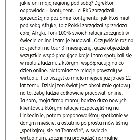
jakie oni mają regiony pod sobą? Dyrektor
odpowiada – kontynent. I ci RKS zarządzali
sprzedażą na poziomie kontynentu, jak ktoś miał
pod sobą Afrykę, to z Polski zarządzał sprzedażą
całej Afryki. I oni 100% swoich relacji zaczynali w
świecie online i tam je budowali. Oczywiście raz na
rok jechali na tour 3-miesięczny, gdzie objeżdżali
wszystkie współpracujące kraje i tam spotykali się
w realu z ludźmi, z którymi współpracują na co
dzień online. Natomiast te relacje powstały w
wirtualu. I to wszystko miało miejsce już jakieś 12
lat temu. Dzisiaj ten świat jest absolutnie gotowy
na to, żeby ludzie całkowicie pracowali online.
Ja sam, moja firma mamy bardzo dużo nowych
klientów, z którymi relacje rozpoczęliśmy na
Linkedin’ie, potem proponowaliśmy spotkanie w
danym mieście, a ostatnio po prostu mówiliśmy
„spotkajmy się na Teams’ie”, w świecie
wirtualnym, zacznijmy prowadzić normalne