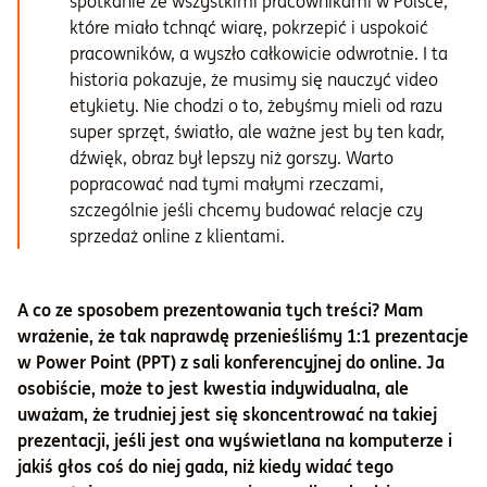
spotkanie ze wszystkimi pracownikami w Polsce,
które miało tchnąć wiarę, pokrzepić i uspokoić
pracowników, a wyszło całkowicie odwrotnie. I ta
historia pokazuje, że musimy się nauczyć video
etykiety. Nie chodzi o to, żebyśmy mieli od razu
super sprzęt, światło, ale ważne jest by ten kadr,
dźwięk, obraz był lepszy niż gorszy. Warto
popracować nad tymi małymi rzeczami,
szczególnie jeśli chcemy budować relacje czy
sprzedaż online z klientami.
A co ze sposobem prezentowania tych treści? Mam
wrażenie, że tak naprawdę przenieśliśmy 1:1 prezentacje
w Power Point (PPT) z sali konferencyjnej do online. Ja
osobiście, może to jest kwestia indywidualna, ale
uważam, że trudniej jest się skoncentrować na takiej
prezentacji, jeśli jest ona wyświetlana na komputerze i
jakiś głos coś do niej gada, niż kiedy widać tego