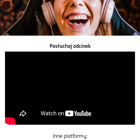
Informacje i dokumenty
O nas
Posłuchaj odcinek
Otwórz konto
Zaloguj
Inne platformy: