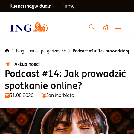
Klienci indywidualni
Firmy
Menu główne
Notowania
Blog Finanse po godzinach
Podcast #14: Jak prowadzić spo
Aktualności
Emerytura
Podcast #14: Jak prowadzić
spotkanie online?
Inwestycje
31.08.2020
Jan Morbiato
Blog
Centrum pomocy