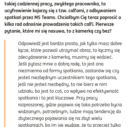
takiej codziennej pracy, zwykłego pracownika, to
ucyfrowienie kojarzy się z tzw. call’ami, z odbywaniem
spotkań przez MS Teams. Chciałbym Cię teraz poprosić o
kilka rad odnośnie prowadzenia takich call’i. Pierwsze
pytanie, które mi się nasuwa, to z kamerką czy bez?
Odpowiedź jest bardzo prosta, jak tylko masz dobre
łącze, które pozwoli utrzymać obraz, to łączmy się
zdecydowanie z kamerką, musimy się widzieć.
Jeśli pytasz mnie o dobrą radę, to jest ona
niezmienna od formy spotkania, zastanów się czy
jesteś niezbędnym uczestnikiem tego spotkania,
jeśli nie jesteś niezbędny, to nie bierz w nim
udziału, bo jest to coś, co wpływa na efektywność
spotkania i to jest kluczowe. Przy pracy
rozproszonej, gdzie pojawia się taka potrzeba bycia
widzianym, potrzebnym, ludzie mają tendencję do
zbytecznego pojawiania się na zbyt wielu
spotkaniach, bo im się wydaje, że to przecież tylko