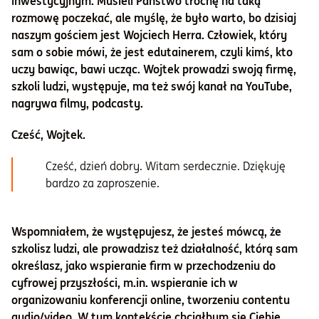
inwestycyjnym. Musieli Państwo trochę na taką
rozmowę poczekać, ale myślę, że było warto, bo dzisiaj
naszym gościem jest Wojciech Herra. Człowiek, który
sam o sobie mówi, że jest edutainerem, czyli kimś, kto
uczy bawiąc, bawi ucząc. Wojtek prowadzi swoją firmę,
szkoli ludzi, występuje, ma też swój kanał na YouTube,
nagrywa filmy, podcasty.
Cześć, Wojtek.
Cześć, dzień dobry. Witam serdecznie. Dziękuję
bardzo za zaproszenie.
Wspomniałem, że występujesz, że jesteś mówcą, że
szkolisz ludzi, ale prowadzisz też działalność, którą sam
określasz, jako wspieranie firm w przechodzeniu do
cyfrowej przyszłości, m.in. wspieranie ich w
organizowaniu konferencji online, tworzeniu contentu
audio/video. W tym kontekście chciałbym się Ciebie