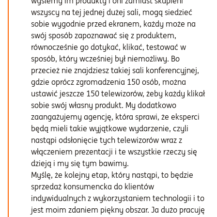
wyślemy im produkty i oni zamiast skupieni
wszyscy na tej jednej dużej sali, mogą siedzieć
sobie wygodnie przed ekranem, każdy może na
swój sposób zapoznawać się z produktem,
równocześnie go dotykać, klikać, testować w
sposób, który wcześniej był niemożliwy. Bo
przecież nie znajdziesz takiej sali konferencyjnej,
gdzie oprócz zgromadzenia 150 osób, można
ustawić jeszcze 150 telewizorów, żeby każdy klikał
sobie swój własny produkt. My dodatkowo
zaangażujemy agencję, która sprawi, że eksperci
będą mieli takie wyjątkowe wydarzenie, czyli
nastąpi odsłonięcie tych telewizorów wraz z
włączeniem prezentacji i te wszystkie rzeczy się
dzieją i my się tym bawimy.
Myślę, że kolejny etap, który nastąpi, to będzie
sprzedaż konsumencka do klientów
indywidualnych z wykorzystaniem technologii i to
jest moim zdaniem piękny obszar. Ja dużo pracuję