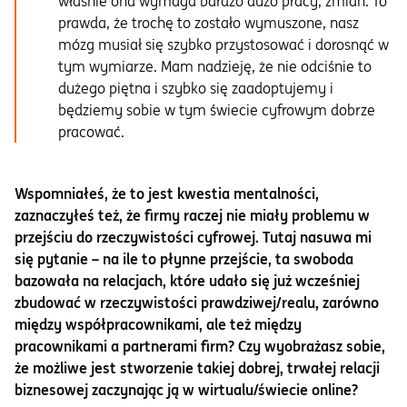
właśnie ona wymaga bardzo dużo pracy, zmian. To
prawda, że trochę to zostało wymuszone, nasz
mózg musiał się szybko przystosować i dorosnąć w
tym wymiarze. Mam nadzieję, że nie odciśnie to
dużego piętna i szybko się zaadoptujemy i
będziemy sobie w tym świecie cyfrowym dobrze
pracować.
Wspomniałeś, że to jest kwestia mentalności,
zaznaczyłeś też, że firmy raczej nie miały problemu w
przejściu do rzeczywistości cyfrowej. Tutaj nasuwa mi
się pytanie – na ile to płynne przejście, ta swoboda
bazowała na relacjach, które udało się już wcześniej
zbudować w rzeczywistości prawdziwej/realu, zarówno
między współpracownikami, ale też między
pracownikami a partnerami firm? Czy wyobrażasz sobie,
że możliwe jest stworzenie takiej dobrej, trwałej relacji
biznesowej zaczynając ją w wirtualu/świecie online?