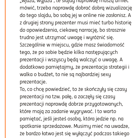
„wjazd, wyjazd”, te slajdy naprawdę muszą umieć
mówić, trzeba naprawdę dobrać dobrą wizualizację
do tego slajdu, bo sobą jej w online nie zasłonisz. A
z drugiej strony prezenter musi mieć turbo historię
do opowiedzenia, ciekawą narrację, bo strasznie
trudno jest utrzymać uwagę i wyróżnić się.
Szczególnie w miejscu, gdzie masz świadomość
tego, że po sobie będzie kilka następujących
prezentacji i wszyscy będą walczyć o uwagę. A
dodatkowo pamiętajmy, że prezentacja strategii i
walka o budżet, to nie są najbardziej sexy
prezentacje.
To, co chcę powiedzieć, to że skończyły się czasy
prezentacji na tzw. pałę, a zaczęły się czasy
prezentacji naprawdę dobrze przygotowanych,
które mają za zadanie wygrywać. I to warto
pamiętać, jeśli jesteś osobą, która jedzie np. na
spotkanie sprzedażowe. Musimy mieć na uwadze,
że bardzo łatwo jest się wyłączyć podczas takiego