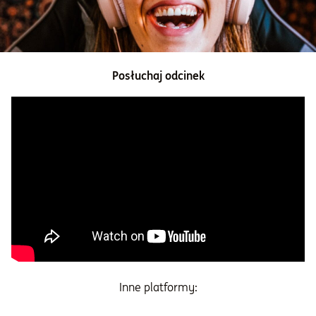
Informacje i dokumenty
O nas
Posłuchaj odcinek
Otwórz konto
Zaloguj
Inne platformy: