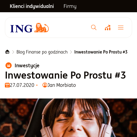
Klienci indywidualni
Firmy
Menu główne
Notowania
Blog Finanse po godzinach
Inwestowanie Po Prostu #3
Inwestycje
Emerytura
Inwestowanie Po Prostu #3
27.07.2020
Jan Morbiato
Inwestycje
Blog
Centrum pomocy