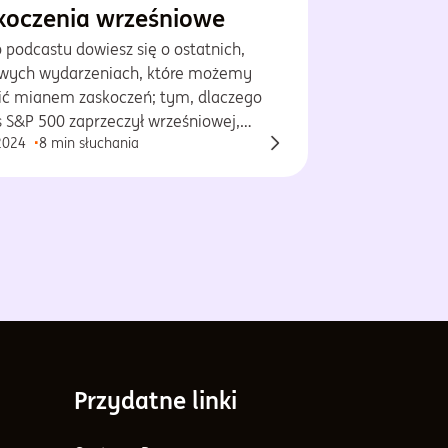
koczenia wrześniowe
 podcastu dowiesz się o ostatnich,
wych wydarzeniach, które możemy
lić mianem zaskoczeń; tym, dlaczego
s S&P 500 zaprzeczył wrześniowej,
2024
8 min słuchania
rycznej prawidłowości i co może go
ć w przyszłości, tym, czy spodziewamy
cesji w gospodarce USA i tym, co
wego dzieje się w Państwie Środka.
Przydatne linki