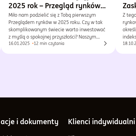
2025 rok – Przegląd rynków
Zas
Goldman Sachs TFI
Miło nam podzielić się z Tobą pierwszym
Z tego
Przeglądem rynków w 2025 roku. Czy w tak
rynko
skomplikowanym świecie warto inwestować
okreś
z myślą o spokojnej przyszłości? Naszym
indek
16.01.2025
12 min czytania
18.10.
zdaniem tak. Ale jak? To zależy. Wśród wielu
histo
możliwych, w tym wydaniu Przeglądu
czeka
pokażemy Ci dwa kierunki inwestycyjne,
się re
warte rozważenia przy budowaniu,
cieka
urozmaiconego portfela inwestycyjnego –
ostrożny i odważny.
acje i dokumenty
Klienci indywidualni