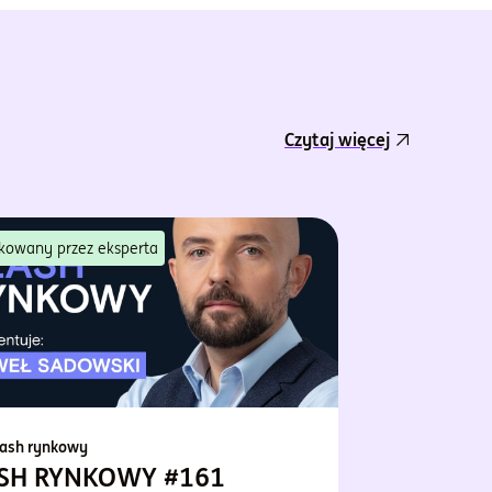
Czytaj więcej
kowany przez eksperta
lash rynkowy
SH RYNKOWY #161