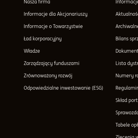
Nasza firma
Informacj
Informacje dla Akcjonariuszy
Aktualnoś
Informacje o Towarzystwie
Archiwaln
Ład korporacyjny
Bilans sp
Władze
Dokument
Zarządzający funduszami
Lista dys
Zrównoważony rozwój
Numery r
Odpowiedzialne inwestowanie (ESG)
Regulami
Skład port
Sprawozda
Tabele opł
Zlecenia 