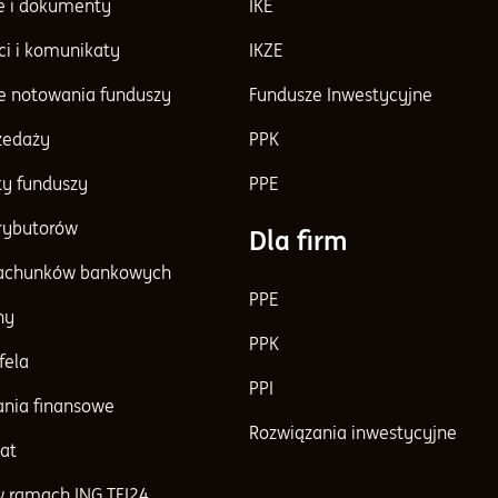
e i dokumenty
IKE
ci i komunikaty
IKZE
e notowania funduszy
Fundusze Inwestycyjne
rzedaży
PPK
y funduszy
PPE
trybutorów
Dla firm
achunków bankowych
PPE
ny
PPK
fela
PPI
nia finansowe
Rozwiązania inwestycyjne
at
w ramach ING TFI24